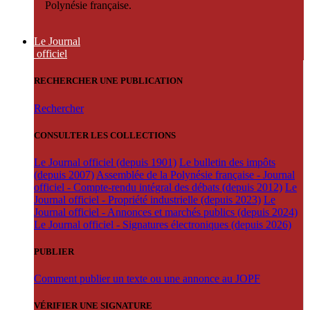
Polynésie française.
Le Journal
officiel
RECHERCHER UNE PUBLICATION
Rechercher
CONSULTER LES COLLECTIONS
Le Journal officiel (depuis 1901)
Le bulletin des impôts
(depuis 2007)
Assemblée de la Polynésie française - Journal
officiel - Compte-rendu intégral des débats (depuis 2012)
Le
Journal officiel - Propriété industrielle (depuis 2023)
Le
Journal officiel - Annonces et marchés publics (depuis 2024)
Le Journal officiel - Signatures électroniques (depuis 2026)
PUBLIER
Comment publier un texte ou une annonce au JOPF
VÉRIFIER UNE SIGNATURE