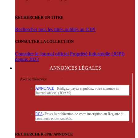
RECHERCHER UN TITRE
Rechercher tous les titres publiés au JOPI
CONSULTER LA COLLECTION
Consulter le Journal officiel Propriété Industrielle (JOPI)
depuis 2023
ANNONCES
LÉGALES
Avec le téléservice
'ARERE
:
ANNONCE
- Rédigez, payez et publiez votre annonce au
Journal officiel (JOAM)
RCS
- Payez la publication de votre inscription au Registre du
commerce et des sociétés.
RECHERCHER UNE ANNONCE