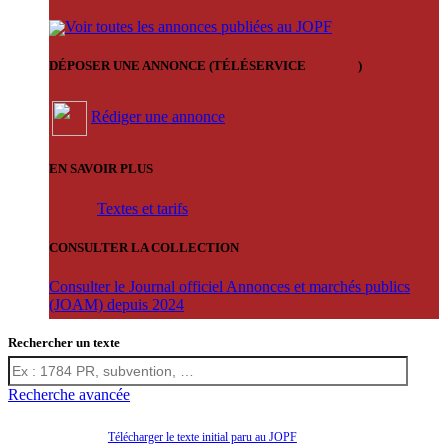
Voir toutes les annonces publiées au JOPF
DÉPOSER UNE ANNONCE (TÉLÉSERVICE
'ARERE
)
Rédiger une annonce
EN SAVOIR PLUS
Textes et tarifs
CONSULTER LA COLLECTION
Consulter le Journal officiel Annonces et marchés publics
(JOAM) depuis 2024
Rechercher un texte
Recherche avancée
Télécharger le texte initial paru au JOPF