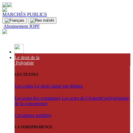
MARCHÉS PUBLICS
Abonnement JOPF
Le droit de la
Polynésie
LES TEXTES
Les codes
Le droit classé par thèmes
Les actes des communes
Les actes de l'Autorité polynésienne
de la concurrence
Circulaires publiées
LA JURISPRUDENCE