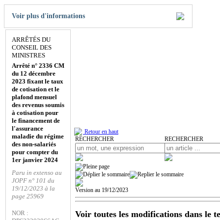
Voir plus d'informations
ARRÊTÉS DU
CONSEIL DES
MINISTRES
Arrêté n° 2336 CM
du 12 décembre
2023 fixant le taux
de cotisation et le
plafond mensuel
des revenus soumis
à cotisation pour
le financement de
l'assurance
Retour en haut
maladie du régime
RECHERCHER
RECHERCHER
des non-salariés
pour compter du
1er janvier 2024
Paru in extenso au
JOPF n° 101 du
19/12/2023 à la
Version au 19/12/2023
page 25969
Voir toutes les modifications dans le t
NOR :