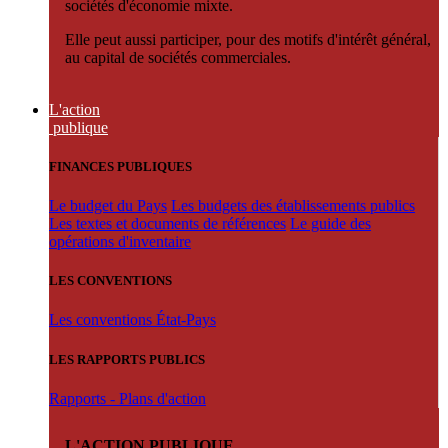
sociétés d'économie mixte.
Elle peut aussi participer, pour des motifs d'intérêt général,
au capital de sociétés commerciales.
L'action
publique
FINANCES PUBLIQUES
Le budget du Pays
Les budgets des établissements publics
Les textes et documents de références
Le guide des
opérations d'inventaire
LES CONVENTIONS
Les conventions État-Pays
LES RAPPORTS PUBLICS
Rapports - Plans d'action
L'ACTION PUBLIQUE