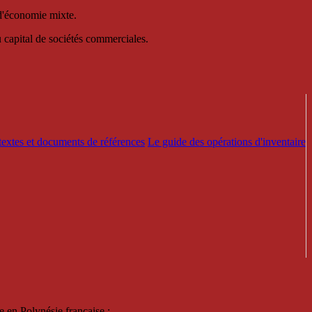
 d'économie mixte.
au capital de sociétés commerciales.
textes et documents de références
Le guide des opérations d'inventaire
e en Polynésie française :