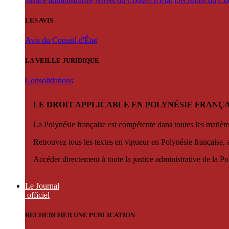
Justice administrative
Arrêts du Conseil d'État
Décisions du Con
LES AVIS
Avis du Conseil d'État
LA VEILLE JURIDIQUE
Consolidations
LE DROIT APPLICABLE EN POLYNÉSIE FRANÇA
La Polynésie française est compétente dans toutes les matièr
Retrouvez tous les textes en vigueur en Polynésie française, 
Accéder directement à toute la justice administrative de la Po
Le Journal
officiel
RECHERCHER UNE PUBLICATION