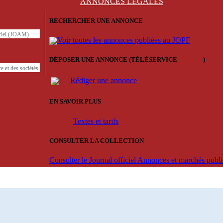
ANNONCES
LÉGALES
RECHERCHER UNE ANNONCE
iciel (JOAM)
Voir toutes les annonces publiées au JOPF
DÉPOSER UNE ANNONCE (TÉLÉSERVICE
'ARERE
)
e et des sociétés.
Rédiger une annonce
EN SAVOIR PLUS
Textes et tarifs
CONSULTER LA COLLECTION
Consulter le Journal officiel Annonces et marchés pub