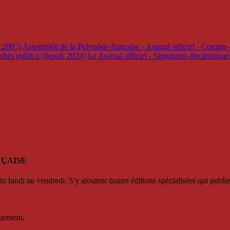
s 2007)
Assemblée de la Polynésie française - Journal officiel - Compte-
rchés publics (depuis 2024)
Le Journal officiel - Signatures électroniqu
NÇAISE
u lundi au vendredi. S'y ajoutent quatre éditions spécialisées qui publie
quement.