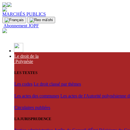
MARCHÉS PUBLICS
Abonnement JOPF
Le droit de la
Polynésie
LES TEXTES
Les codes
Le droit classé par thèmes
Les actes des communes
Les actes de l'Autorité polynésienne 
Circulaires publiées
LA JURISPRUDENCE