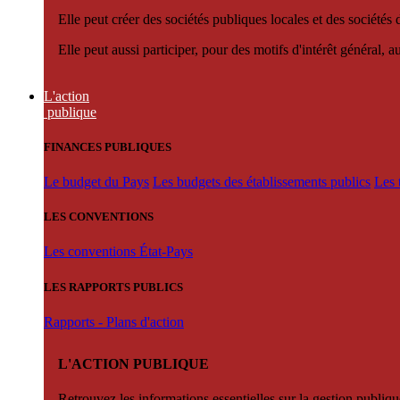
Elle peut créer des sociétés publiques locales et des sociétés
Elle peut aussi participer, pour des motifs d'intérêt général, 
L'action
publique
FINANCES PUBLIQUES
Le budget du Pays
Les budgets des établissements publics
Les 
LES CONVENTIONS
Les conventions État-Pays
LES RAPPORTS PUBLICS
Rapports - Plans d'action
L'ACTION PUBLIQUE
Retrouvez les informations essentielles sur la gestion publiqu