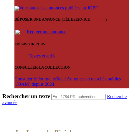
Voir toutes les annonces publiées au JOPF
DÉPOSER UNE ANNONCE (TÉLÉSERVICE
'ARERE
)
Rédiger une annonce
EN SAVOIR PLUS
Textes et tarifs
CONSULTER LA COLLECTION
Consulter le Journal officiel Annonces et marchés publics
(JOAM) depuis 2024
Rechercher un texte
Recherche
avancée