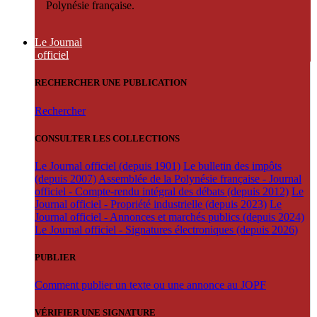
Polynésie française.
Le Journal
officiel
RECHERCHER UNE PUBLICATION
Rechercher
CONSULTER LES COLLECTIONS
Le Journal officiel (depuis 1901)
Le bulletin des impôts
(depuis 2007)
Assemblée de la Polynésie française - Journal
officiel - Compte-rendu intégral des débats (depuis 2012)
Le
Journal officiel - Propriété industrielle (depuis 2023)
Le
Journal officiel - Annonces et marchés publics (depuis 2024)
Le Journal officiel - Signatures électroniques (depuis 2026)
PUBLIER
Comment publier un texte ou une annonce au JOPF
VÉRIFIER UNE SIGNATURE