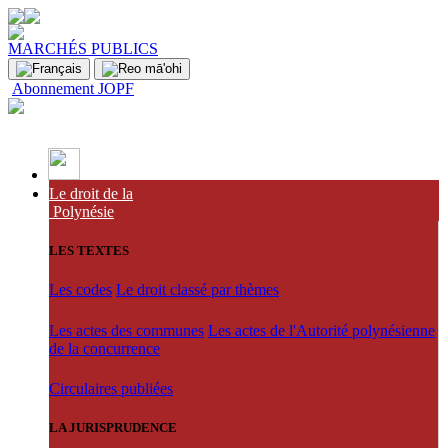
MARCHÉS PUBLICS
Abonnement JOPF
Le droit de la
Polynésie
LES TEXTES
Les codes
Le droit classé par thèmes
Les actes des communes
Les actes de l'Autorité polynésienne
de la concurrence
Circulaires publiées
LA JURISPRUDENCE