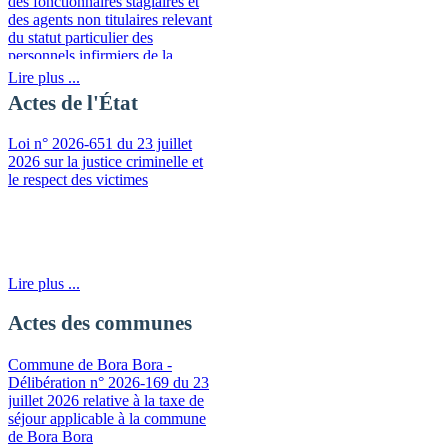
des fonctionnaires stagiaires et
des agents non titulaires relevant
du statut particulier des
personnels infirmiers de la
fonction publique de la
Lire plus ...
Polynésie française
Actes de l'État
Loi n° 2026-651 du 23 juillet
2026 sur la justice criminelle et
le respect des victimes
Lire plus ...
Actes des communes
Commune de Bora Bora -
Délibération n° 2026-169 du 23
juillet 2026 relative à la taxe de
séjour applicable à la commune
de Bora Bora