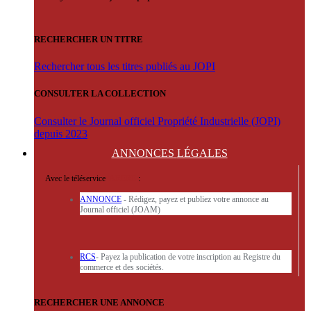
RECHERCHER UN TITRE
Rechercher tous les titres publiés au JOPI
CONSULTER LA COLLECTION
Consulter le Journal officiel Propriété Industrielle (JOPI)
depuis 2023
ANNONCES
LÉGALES
Avec le téléservice
'ARERE
:
ANNONCE
- Rédigez, payez et publiez votre annonce au
Journal officiel (JOAM)
RCS
- Payez la publication de votre inscription au Registre du
commerce et des sociétés.
RECHERCHER UNE ANNONCE