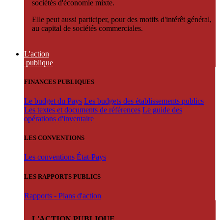
sociétés d'économie mixte.
Elle peut aussi participer, pour des motifs d'intérêt général,
au capital de sociétés commerciales.
L'action
publique
FINANCES PUBLIQUES
Le budget du Pays
Les budgets des établissements publics
Les textes et documents de références
Le guide des
opérations d'inventaire
LES CONVENTIONS
Les conventions État-Pays
LES RAPPORTS PUBLICS
Rapports - Plans d'action
L'ACTION PUBLIQUE