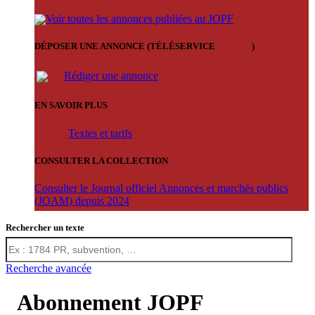
Voir toutes les annonces publiées au JOPF
DÉPOSER UNE ANNONCE (TÉLÉSERVICE
'ARERE
)
Rédiger une annonce
EN SAVOIR PLUS
Textes et tarifs
CONSULTER LA COLLECTION
Consulter le Journal officiel Annonces et marchés publics
(JOAM) depuis 2024
Rechercher un texte
Recherche avancée
Abonnement JOPF