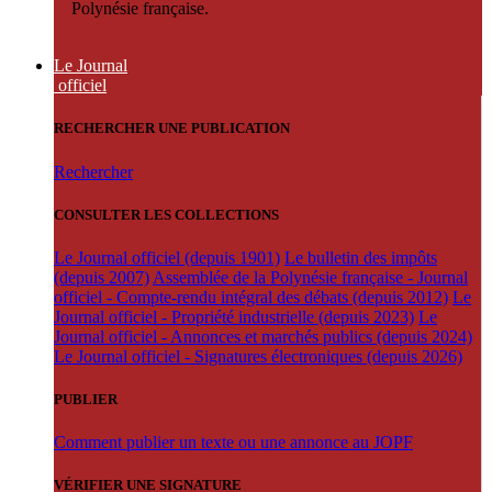
Polynésie française.
Le Journal
officiel
RECHERCHER UNE PUBLICATION
Rechercher
CONSULTER LES COLLECTIONS
Le Journal officiel (depuis 1901)
Le bulletin des impôts
(depuis 2007)
Assemblée de la Polynésie française - Journal
officiel - Compte-rendu intégral des débats (depuis 2012)
Le
Journal officiel - Propriété industrielle (depuis 2023)
Le
Journal officiel - Annonces et marchés publics (depuis 2024)
Le Journal officiel - Signatures électroniques (depuis 2026)
PUBLIER
Comment publier un texte ou une annonce au JOPF
VÉRIFIER UNE SIGNATURE