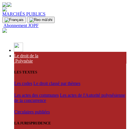
MARCHÉS PUBLICS
Abonnement JOPF
Le droit de la
Polynésie
LES TEXTES
Les codes
Le droit classé par thèmes
Les actes des communes
Les actes de l'Autorité polynésienne
de la concurrence
Circulaires publiées
LA JURISPRUDENCE