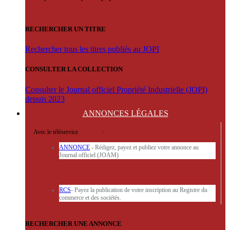
RECHERCHER UN TITRE
Rechercher tous les titres publiés au JOPI
CONSULTER LA COLLECTION
Consulter le Journal officiel Propriété Industrielle (JOPI)
depuis 2023
ANNONCES
LÉGALES
Avec le téléservice
'ARERE
:
ANNONCE
- Rédigez, payez et publiez votre annonce au
Journal officiel (JOAM)
RCS
- Payez la publication de votre inscription au Registre du
commerce et des sociétés.
RECHERCHER UNE ANNONCE