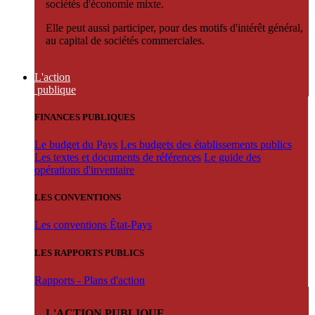
sociétés d'économie mixte.
Elle peut aussi participer, pour des motifs d'intérêt général,
au capital de sociétés commerciales.
L'action
publique
FINANCES PUBLIQUES
Le budget du Pays
Les budgets des établissements publics
Les textes et documents de références
Le guide des
opérations d'inventaire
LES CONVENTIONS
Les conventions État-Pays
LES RAPPORTS PUBLICS
Rapports - Plans d'action
L'ACTION PUBLIQUE