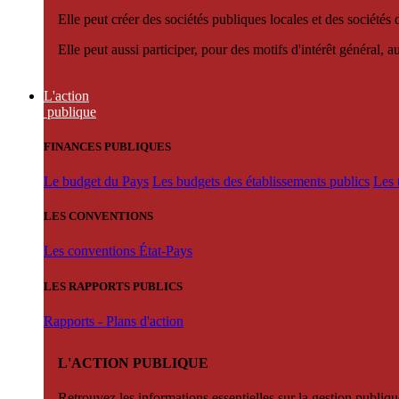
Elle peut créer des sociétés publiques locales et des sociétés
Elle peut aussi participer, pour des motifs d'intérêt général, 
L'action
publique
FINANCES PUBLIQUES
Le budget du Pays
Les budgets des établissements publics
Les 
LES CONVENTIONS
Les conventions État-Pays
LES RAPPORTS PUBLICS
Rapports - Plans d'action
L'ACTION PUBLIQUE
Retrouvez les informations essentielles sur la gestion publiqu