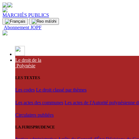
MARCHÉS PUBLICS
Abonnement JOPF
Le droit de la
Polynésie
LES TEXTES
Les codes
Le droit classé par thèmes
Les actes des communes
Les actes de l'Autorité polynésienne 
Circulaires publiées
LA JURISPRUDENCE