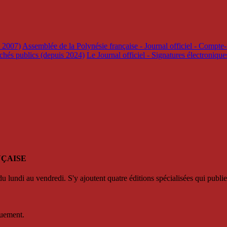
s 2007)
Assemblée de la Polynésie française - Journal officiel - Compte-
rchés publics (depuis 2024)
Le Journal officiel - Signatures électroniqu
NÇAISE
u lundi au vendredi. S'y ajoutent quatre éditions spécialisées qui publie
quement.