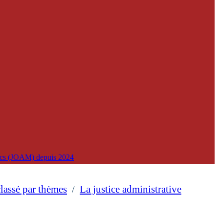
lics (JOAM) depuis 2024
classé par thèmes
/
La justice administrative