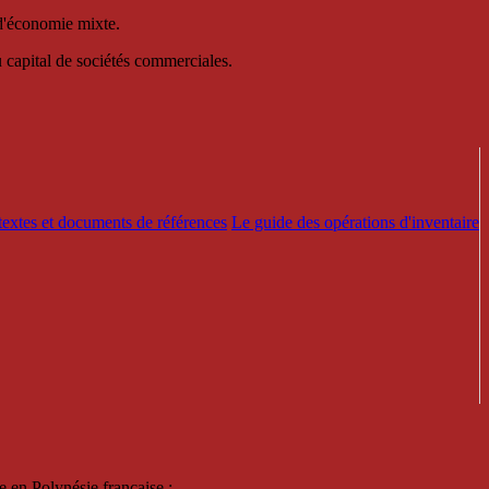
 d'économie mixte.
au capital de sociétés commerciales.
textes et documents de références
Le guide des opérations d'inventaire
e en Polynésie française :