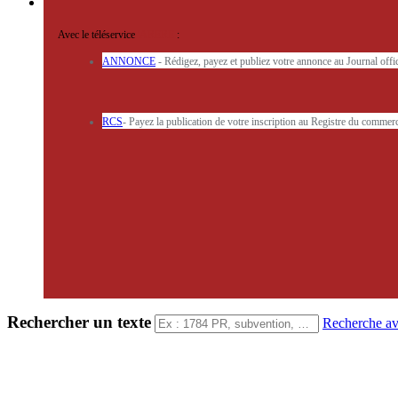
Avec le téléservice
'ARERE
:
ANNONCE
- Rédigez, payez et publiez votre annonce au Journal off
RCS
- Payez la publication de votre inscription au Registre du commerc
Rechercher un texte
Recherche a