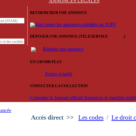
ANNONCES
LÉGALES
RECHERCHER UNE ANNONCE
iciel (JOAM)
Voir toutes les annonces publiées au JOPF
DÉPOSER UNE ANNONCE (TÉLÉSERVICE
'ARERE
)
e et des sociétés.
Rédiger une annonce
EN SAVOIR PLUS
Textes et tarifs
CONSULTER LA COLLECTION
Consulter le Journal officiel Annonces et marchés pub
vancée
Accès direct
>>
Les codes
/
Le droit 