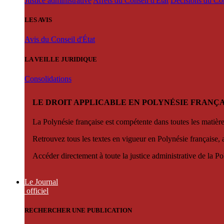
Justice administrative
Arrêts du Conseil d'État
Décisions du Con
LES AVIS
Avis du Conseil d'État
LA VEILLE JURIDIQUE
Consolidations
LE DROIT APPLICABLE EN POLYNÉSIE FRANÇA
La Polynésie française est compétente dans toutes les matièr
Retrouvez tous les textes en vigueur en Polynésie française, 
Accéder directement à toute la justice administrative de la Po
Le Journal
officiel
RECHERCHER UNE PUBLICATION