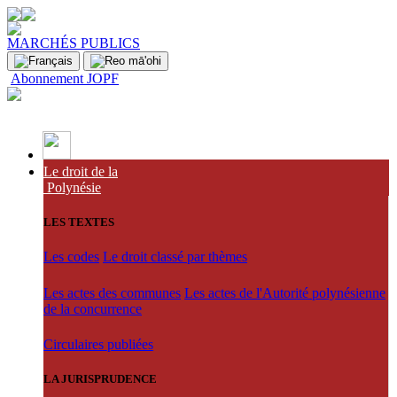
MARCHÉS PUBLICS
Abonnement JOPF
Le droit de la
Polynésie
LES TEXTES
Les codes
Le droit classé par thèmes
Les actes des communes
Les actes de l'Autorité polynésienne
de la concurrence
Circulaires publiées
LA JURISPRUDENCE