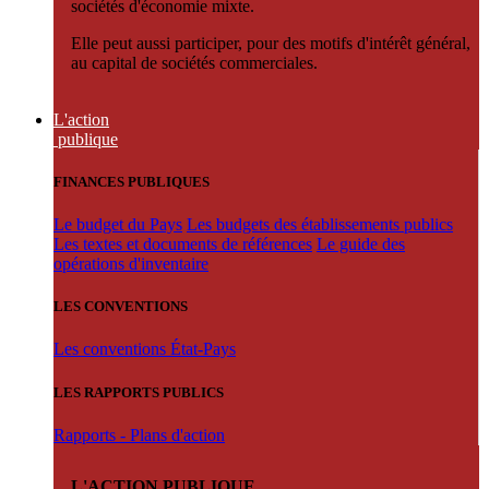
sociétés d'économie mixte.
Elle peut aussi participer, pour des motifs d'intérêt général,
au capital de sociétés commerciales.
L'action
publique
FINANCES PUBLIQUES
Le budget du Pays
Les budgets des établissements publics
Les textes et documents de références
Le guide des
opérations d'inventaire
LES CONVENTIONS
Les conventions État-Pays
LES RAPPORTS PUBLICS
Rapports - Plans d'action
L'ACTION PUBLIQUE