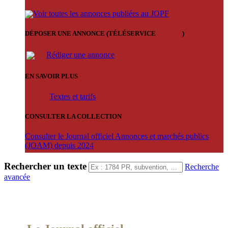
Voir toutes les annonces publiées au JOPF
DÉPOSER UNE ANNONCE (TÉLÉSERVICE
'ARERE
)
Rédiger une annonce
EN SAVOIR PLUS
Textes et tarifs
CONSULTER LA COLLECTION
Consulter le Journal officiel Annonces et marchés publics
(JOAM) depuis 2024
Rechercher un texte
Recherche
avancée