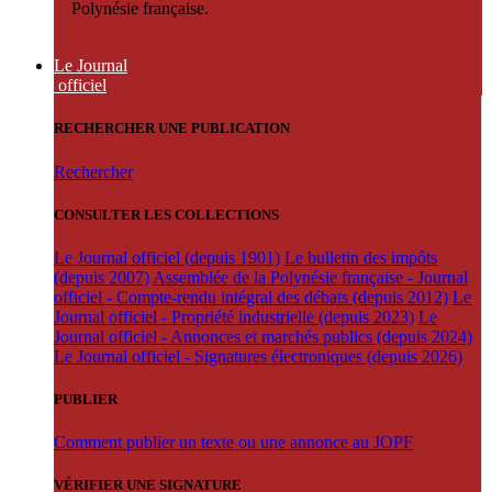
Polynésie française.
Le Journal
officiel
RECHERCHER UNE PUBLICATION
Rechercher
CONSULTER LES COLLECTIONS
Le Journal officiel (depuis 1901)
Le bulletin des impôts
(depuis 2007)
Assemblée de la Polynésie française - Journal
officiel - Compte-rendu intégral des débats (depuis 2012)
Le
Journal officiel - Propriété industrielle (depuis 2023)
Le
Journal officiel - Annonces et marchés publics (depuis 2024)
Le Journal officiel - Signatures électroniques (depuis 2026)
PUBLIER
Comment publier un texte ou une annonce au JOPF
VÉRIFIER UNE SIGNATURE