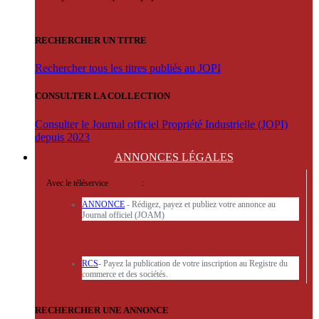
RECHERCHER UN TITRE
Rechercher tous les titres publiés au JOPI
CONSULTER LA COLLECTION
Consulter le Journal officiel Propriété Industrielle (JOPI)
depuis 2023
ANNONCES
LÉGALES
Avec le téléservice
'ARERE
:
ANNONCE
- Rédigez, payez et publiez votre annonce au
Journal officiel (JOAM)
RCS
- Payez la publication de votre inscription au Registre du
commerce et des sociétés.
RECHERCHER UNE ANNONCE