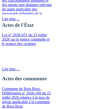
des fonctionnaires stagiaires et
des agents non titulaires relevant
du statut particulier des
personnels infirmiers de la
fonction publique de la
Lire plus ...
Polynésie française
Actes de l'État
Loi n° 2026-651 du 23 juillet
2026 sur la justice criminelle et
le respect des victimes
Lire plus ...
Actes des communes
Commune de Bora Bora -
Délibération n° 2026-169 du 23
juillet 2026 relative à la taxe de
séjour applicable à la commune
de Bora Bora