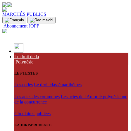
MARCHÉS PUBLICS
Abonnement JOPF
Le droit de la
Polynésie
LES TEXTES
Les codes
Le droit classé par thèmes
Les actes des communes
Les actes de l'Autorité polynésienne
de la concurrence
Circulaires publiées
LA JURISPRUDENCE