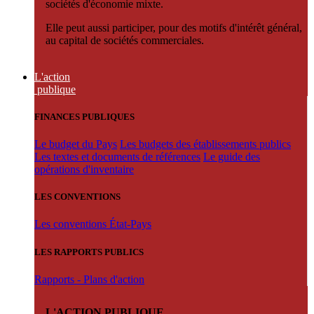
sociétés d'économie mixte.
Elle peut aussi participer, pour des motifs d'intérêt général,
au capital de sociétés commerciales.
L'action
publique
FINANCES PUBLIQUES
Le budget du Pays
Les budgets des établissements publics
Les textes et documents de références
Le guide des
opérations d'inventaire
LES CONVENTIONS
Les conventions État-Pays
LES RAPPORTS PUBLICS
Rapports - Plans d'action
L'ACTION PUBLIQUE