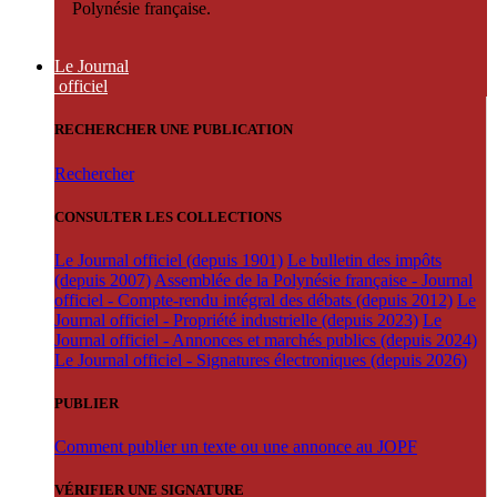
Polynésie française.
Le Journal
officiel
RECHERCHER UNE PUBLICATION
Rechercher
CONSULTER LES COLLECTIONS
Le Journal officiel (depuis 1901)
Le bulletin des impôts
(depuis 2007)
Assemblée de la Polynésie française - Journal
officiel - Compte-rendu intégral des débats (depuis 2012)
Le
Journal officiel - Propriété industrielle (depuis 2023)
Le
Journal officiel - Annonces et marchés publics (depuis 2024)
Le Journal officiel - Signatures électroniques (depuis 2026)
PUBLIER
Comment publier un texte ou une annonce au JOPF
VÉRIFIER UNE SIGNATURE