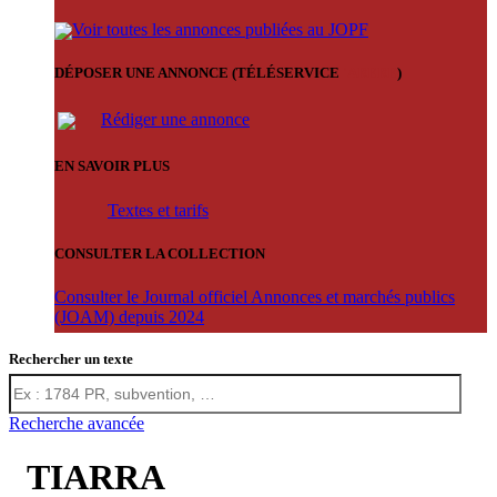
Voir toutes les annonces publiées au JOPF
DÉPOSER UNE ANNONCE (TÉLÉSERVICE
'ARERE
)
Rédiger une annonce
EN SAVOIR PLUS
Textes et tarifs
CONSULTER LA COLLECTION
Consulter le Journal officiel Annonces et marchés publics
(JOAM) depuis 2024
Rechercher un texte
Recherche avancée
TIARRA