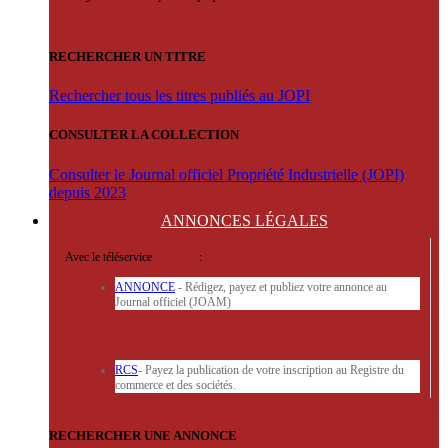
RECHERCHER UN TITRE
Rechercher tous les titres publiés au JOPI
CONSULTER LA COLLECTION
Consulter le Journal officiel Propriété Industrielle (JOPI)
depuis 2023
ANNONCES
LÉGALES
Avec le téléservice
'ARERE
:
ANNONCE
- Rédigez, payez et publiez votre annonce au
Journal officiel (JOAM)
RCS
- Payez la publication de votre inscription au Registre du
commerce et des sociétés.
RECHERCHER UNE ANNONCE