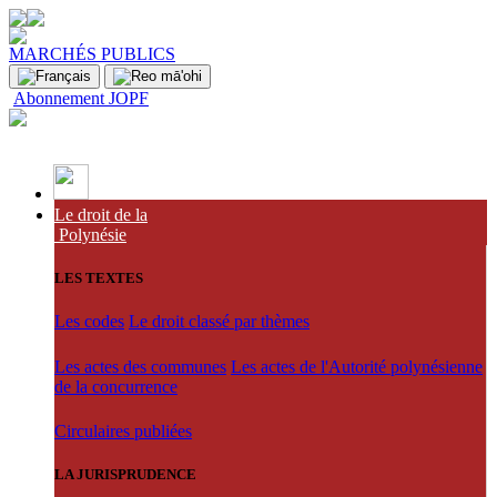
MARCHÉS PUBLICS
Abonnement JOPF
Le droit de la
Polynésie
LES TEXTES
Les codes
Le droit classé par thèmes
Les actes des communes
Les actes de l'Autorité polynésienne
de la concurrence
Circulaires publiées
LA JURISPRUDENCE