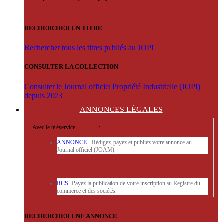
RECHERCHER UN TITRE
Rechercher tous les titres publiés au JOPI
CONSULTER LA COLLECTION
Consulter le Journal officiel Propriété Industrielle (JOPI)
depuis 2023
ANNONCES
LÉGALES
Avec le téléservice
'ARERE
:
ANNONCE
- Rédigez, payez et publiez votre annonce au
Journal officiel (JOAM)
RCS
- Payez la publication de votre inscription au Registre du
commerce et des sociétés.
RECHERCHER UNE ANNONCE