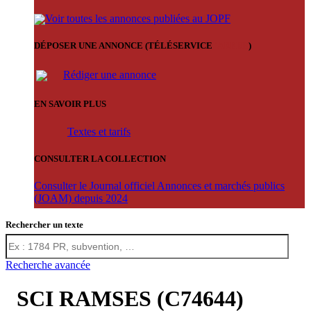
Voir toutes les annonces publiées au JOPF
DÉPOSER UNE ANNONCE (TÉLÉSERVICE
'ARERE
)
Rédiger une annonce
EN SAVOIR PLUS
Textes et tarifs
CONSULTER LA COLLECTION
Consulter le Journal officiel Annonces et marchés publics
(JOAM) depuis 2024
Rechercher un texte
Recherche avancée
SCI RAMSES (C74644)