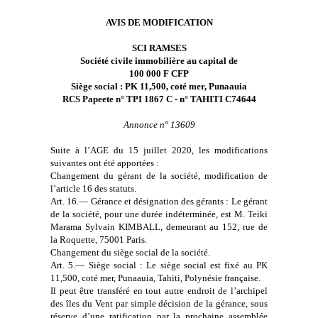
AVIS DE MODIFICATION
SCI RAMSES
Société civile immobilière au capital de
100 000 F CFP
Siège social : PK 11,500, coté mer, Punaauia
RCS Papeete n° TPI 1867 C - n° TAHITI C74644
Annonce n° 13609
Suite à l’AGE du 15 juillet 2020, les modifications
suivantes ont été apportées :
Changement du gérant de la société, modification de
l’article 16 des statuts.
Art. 16.— Gérance et désignation des gérants : Le gérant
de la société, pour une durée indéterminée, est M. Teiki
Marama Sylvain KIMBALL, demeurant au 152, rue de
la Roquette, 75001 Paris.
Changement du siège social de la société.
Art. 5.— Siège social : Le siège social est fixé au PK
11,500, coté mer, Punaauia, Tahiti, Polynésie française.
Il peut être transféré en tout autre endroit de l’archipel
des îles du Vent par simple décision de la gérance, sous
réserve d’une ratification par la prochaine assemblée