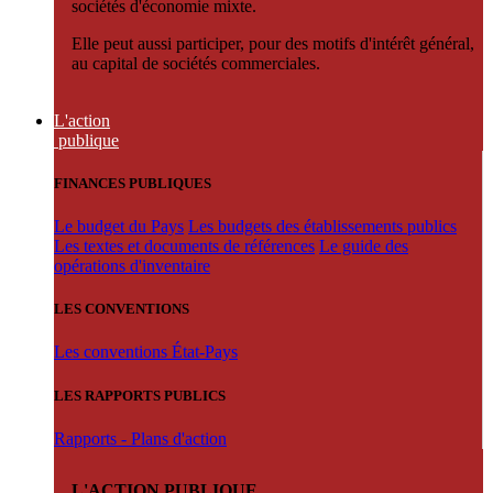
sociétés d'économie mixte.
Elle peut aussi participer, pour des motifs d'intérêt général,
au capital de sociétés commerciales.
L'action
publique
FINANCES PUBLIQUES
Le budget du Pays
Les budgets des établissements publics
Les textes et documents de références
Le guide des
opérations d'inventaire
LES CONVENTIONS
Les conventions État-Pays
LES RAPPORTS PUBLICS
Rapports - Plans d'action
L'ACTION PUBLIQUE