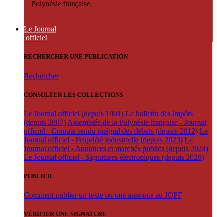
Polynésie française.
Le Journal
officiel
RECHERCHER UNE PUBLICATION
Rechercher
CONSULTER LES COLLECTIONS
Le Journal officiel (depuis 1901)
Le bulletin des impôts
(depuis 2007)
Assemblée de la Polynésie française - Journal
officiel - Compte-rendu intégral des débats (depuis 2012)
Le
Journal officiel - Propriété industrielle (depuis 2023)
Le
Journal officiel - Annonces et marchés publics (depuis 2024)
Le Journal officiel - Signatures électroniques (depuis 2026)
PUBLIER
Comment publier un texte ou une annonce au JOPF
VÉRIFIER UNE SIGNATURE