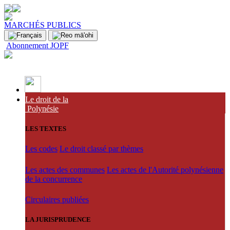
MARCHÉS PUBLICS
Abonnement JOPF
Le droit de la
Polynésie
LES TEXTES
Les codes
Le droit classé par thèmes
Les actes des communes
Les actes de l'Autorité polynésienne
de la concurrence
Circulaires publiées
LA JURISPRUDENCE