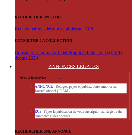
RECHERCHER UN TITRE
Rechercher tous les titres publiés au JOPI
CONSULTER LA COLLECTION
Consulter le Journal officiel Propriété Industrielle (JOPI)
depuis 2023
ANNONCES
LÉGALES
Avec le téléservice
'ARERE
:
ANNONCE
- Rédigez, payez et publiez votre annonce au
Journal officiel (JOAM)
RCS
- Payez la publication de votre inscription au Registre du
commerce et des sociétés.
RECHERCHER UNE ANNONCE