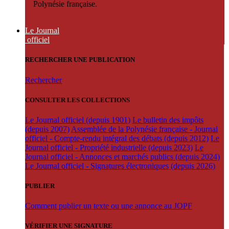
Polynésie française.
Le Journal
officiel
RECHERCHER UNE PUBLICATION
Rechercher
CONSULTER LES COLLECTIONS
Le Journal officiel (depuis 1901)
Le bulletin des impôts
(depuis 2007)
Assemblée de la Polynésie française - Journal
officiel - Compte-rendu intégral des débats (depuis 2012)
Le
Journal officiel - Propriété industrielle (depuis 2023)
Le
Journal officiel - Annonces et marchés publics (depuis 2024)
Le Journal officiel - Signatures électroniques (depuis 2026)
PUBLIER
Comment publier un texte ou une annonce au JOPF
VÉRIFIER UNE SIGNATURE