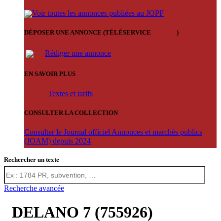
Voir toutes les annonces publiées au JOPF
DÉPOSER UNE ANNONCE (TÉLÉSERVICE
'ARERE
)
Rédiger une annonce
EN SAVOIR PLUS
Textes et tarifs
CONSULTER LA COLLECTION
Consulter le Journal officiel Annonces et marchés publics
(JOAM) depuis 2024
Rechercher un texte
Recherche avancée
DELANO 7 (755926)