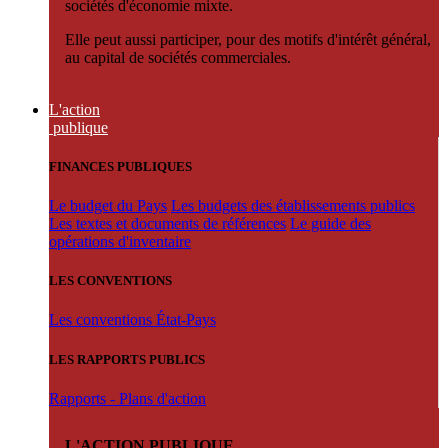
sociétés d'économie mixte.
Elle peut aussi participer, pour des motifs d'intérêt général,
au capital de sociétés commerciales.
L'action
publique
FINANCES PUBLIQUES
Le budget du Pays
Les budgets des établissements publics
Les textes et documents de références
Le guide des
opérations d'inventaire
LES CONVENTIONS
Les conventions État-Pays
LES RAPPORTS PUBLICS
Rapports - Plans d'action
L'ACTION PUBLIQUE