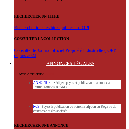
RECHERCHER UN TITRE
Rechercher tous les titres publiés au JOPI
CONSULTER LA COLLECTION
Consulter le Journal officiel Propriété Industrielle (JOPI)
depuis 2023
ANNONCES
LÉGALES
Avec le téléservice
'ARERE
:
ANNONCE
- Rédigez, payez et publiez votre annonce au
Journal officiel (JOAM)
RCS
- Payez la publication de votre inscription au Registre du
commerce et des sociétés.
RECHERCHER UNE ANNONCE