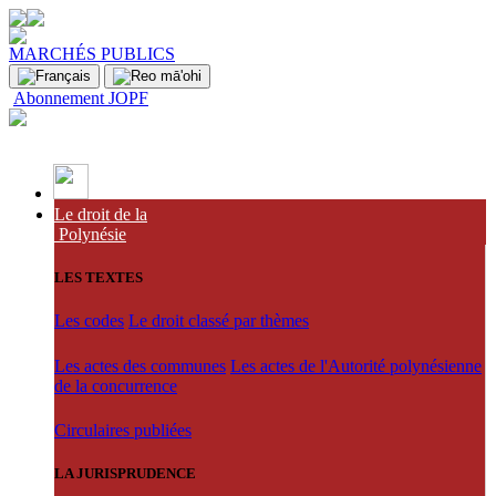
MARCHÉS PUBLICS
Abonnement JOPF
Le droit de la
Polynésie
LES TEXTES
Les codes
Le droit classé par thèmes
Les actes des communes
Les actes de l'Autorité polynésienne
de la concurrence
Circulaires publiées
LA JURISPRUDENCE