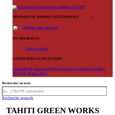
Voir toutes les annonces publiées au JOPF
DÉPOSER UNE ANNONCE (TÉLÉSERVICE
'ARERE
)
Rédiger une annonce
EN SAVOIR PLUS
Textes et tarifs
CONSULTER LA COLLECTION
Consulter le Journal officiel Annonces et marchés publics
(JOAM) depuis 2024
Rechercher un texte
Recherche avancée
TAHITI GREEN WORKS