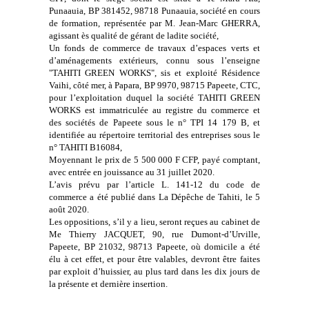
Punaauia, BP 381452, 98718 Punaauia, société en cours
de formation, représentée par M. Jean-Marc GHERRA,
agissant ès qualité de gérant de ladite société,
Un fonds de commerce de travaux d’espaces verts et
d’aménagements extérieurs, connu sous l’enseigne
"TAHITI GREEN WORKS", sis et exploité Résidence
Vaihi, côté mer, à Papara, BP 9970, 98715 Papeete, CTC,
pour l’exploitation duquel la société TAHITI GREEN
WORKS est immatriculée au registre du commerce et
des sociétés de Papeete sous le n° TPI 14 179 B, et
identifiée au répertoire territorial des entreprises sous le
n° TAHITI B16084,
Moyennant le prix de 5 500 000 F CFP, payé comptant,
avec entrée en jouissance au 31 juillet 2020.
L’avis prévu par l’article L. 141-12 du code de
commerce a été publié dans La Dépêche de Tahiti, le 5
août 2020.
Les oppositions, s’il y a lieu, seront reçues au cabinet de
Me Thierry JACQUET, 90, rue Dumont-d’Urville,
Papeete, BP 21032, 98713 Papeete, où domicile a été
élu à cet effet, et pour être valables, devront être faites
par exploit d’huissier, au plus tard dans les dix jours de
la présente et dernière insertion.