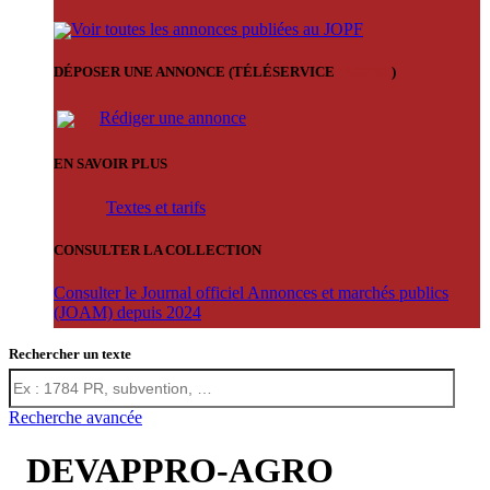
Voir toutes les annonces publiées au JOPF
DÉPOSER UNE ANNONCE (TÉLÉSERVICE
'ARERE
)
Rédiger une annonce
EN SAVOIR PLUS
Textes et tarifs
CONSULTER LA COLLECTION
Consulter le Journal officiel Annonces et marchés publics
(JOAM) depuis 2024
Rechercher un texte
Recherche avancée
DEVAPPRO-AGRO