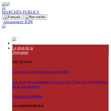
MARCHÉS PUBLICS
Abonnement JOPF
Le droit de la
Polynésie
LES TEXTES
Les codes
Le droit classé par thèmes
Les actes des communes
Les actes de l'Autorité polynésienne
de la concurrence
Circulaires publiées
LA JURISPRUDENCE