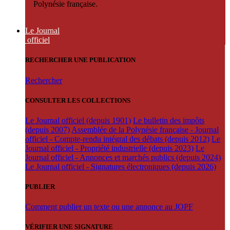
Polynésie française.
Le Journal
officiel
RECHERCHER UNE PUBLICATION
Rechercher
CONSULTER LES COLLECTIONS
Le Journal officiel (depuis 1901)
Le bulletin des impôts
(depuis 2007)
Assemblée de la Polynésie française - Journal
officiel - Compte-rendu intégral des débats (depuis 2012)
Le
Journal officiel - Propriété industrielle (depuis 2023)
Le
Journal officiel - Annonces et marchés publics (depuis 2024)
Le Journal officiel - Signatures électroniques (depuis 2026)
PUBLIER
Comment publier un texte ou une annonce au JOPF
VÉRIFIER UNE SIGNATURE