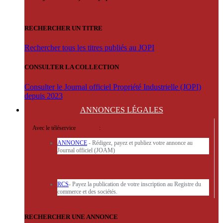
RECHERCHER UN TITRE
Rechercher tous les titres publiés au JOPI
CONSULTER LA COLLECTION
Consulter le Journal officiel Propriété Industrielle (JOPI)
depuis 2023
ANNONCES
LÉGALES
Avec le téléservice
'ARERE
:
ANNONCE
- Rédigez, payez et publiez votre annonce au
Journal officiel (JOAM)
RCS
- Payez la publication de votre inscription au Registre du
commerce et des sociétés.
RECHERCHER UNE ANNONCE