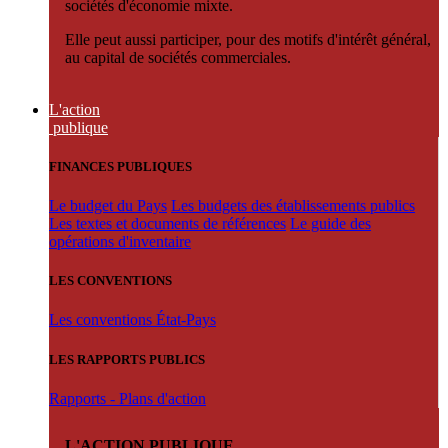
sociétés d'économie mixte.
Elle peut aussi participer, pour des motifs d'intérêt général,
au capital de sociétés commerciales.
L'action
publique
FINANCES PUBLIQUES
Le budget du Pays
Les budgets des établissements publics
Les textes et documents de références
Le guide des
opérations d'inventaire
LES CONVENTIONS
Les conventions État-Pays
LES RAPPORTS PUBLICS
Rapports - Plans d'action
L'ACTION PUBLIQUE