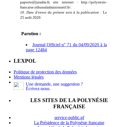
papeete@juradm.fr, site internet : http://polynesie-
francaise.tribunaladministratif.fr/.
10. Date d'envoi du présent avis à la publication :
Le
25 août 2020.
Parution :
Journal Officiel n° 71 du 04/09/2020 à la
page 12484
LEXPOL
Politique de protection des données
Mentions légales
Une demande, une suggestion ?
Écrivez-nous.
LES SITES DE LA POLYNÉSIE
FRANÇAISE
service-public.pf
La Présidence de la Polynésie française