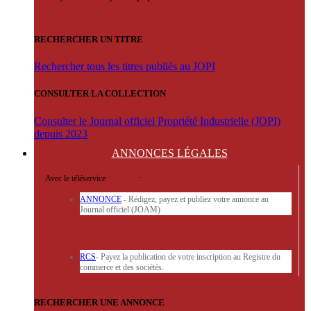
RECHERCHER UN TITRE
Rechercher tous les titres publiés au JOPI
CONSULTER LA COLLECTION
Consulter le Journal officiel Propriété Industrielle (JOPI)
depuis 2023
ANNONCES
LÉGALES
Avec le téléservice
'ARERE
:
ANNONCE
- Rédigez, payez et publiez votre annonce au
Journal officiel (JOAM)
RCS
- Payez la publication de votre inscription au Registre du
commerce et des sociétés.
RECHERCHER UNE ANNONCE