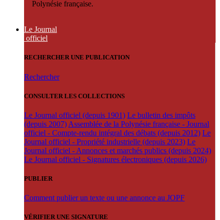
Polynésie française.
Le Journal
officiel
RECHERCHER UNE PUBLICATION
Rechercher
CONSULTER LES COLLECTIONS
Le Journal officiel (depuis 1901)
Le bulletin des impôts
(depuis 2007)
Assemblée de la Polynésie française - Journal
officiel - Compte-rendu intégral des débats (depuis 2012)
Le
Journal officiel - Propriété industrielle (depuis 2023)
Le
Journal officiel - Annonces et marchés publics (depuis 2024)
Le Journal officiel - Signatures électroniques (depuis 2026)
PUBLIER
Comment publier un texte ou une annonce au JOPF
VÉRIFIER UNE SIGNATURE