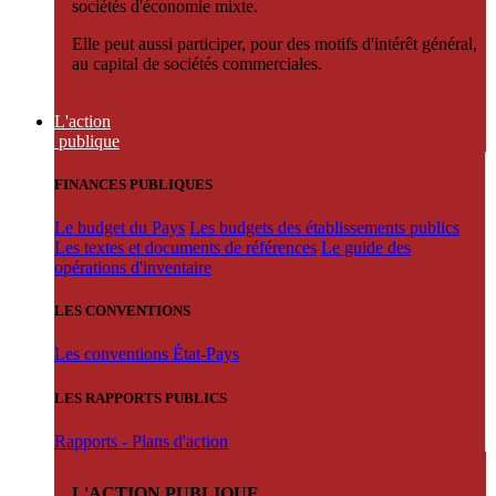
sociétés d'économie mixte.
Elle peut aussi participer, pour des motifs d'intérêt général,
au capital de sociétés commerciales.
L'action
publique
FINANCES PUBLIQUES
Le budget du Pays
Les budgets des établissements publics
Les textes et documents de références
Le guide des
opérations d'inventaire
LES CONVENTIONS
Les conventions État-Pays
LES RAPPORTS PUBLICS
Rapports - Plans d'action
L'ACTION PUBLIQUE