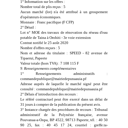
1° Information sur les offres :
Nombre total de plis reçus : 5
Aucun marché (lot) n'a été attribué à un groupement
d'opérateurs économiques.
Monnaie : Franc pacifique (F CFP)
2° Détail :
Lot n° MOE des travaux de rénovation du réseau d'eau
potable de Taina à Orohiti - 3e voie extension
Contrat notifié le 25 août 2020
Nombre d'offres reçues : 5
Nom et adresse du titulaire : SPEED - 82 avenue de
Tipaerui, Papeete
Valeur totale (hors TVA) : 7 108 115 F
9. Renseignements complémentaires
1° Renseignements administratifs :
commandepublique@mairiedepunaauia.pf
Adresse auprès de laquelle le marché signé peut être
consulté : commandepublique@mairiedepunaauia.pf
2° Délais d’introduction des recours :
Le référé contractuel peut être exercé dans un délai de
31 jours à compter de la publication du présent avis.
3° Instance chargée des procédures de recours : Tribunal
administratif de la Polynésie française, avenue
Pouvanaa-a-Oopa, BP 4522, 98713 Papeete, tél. : 40 50
90 25, fax : 40 45 17 24, courriel : greffe.ta-