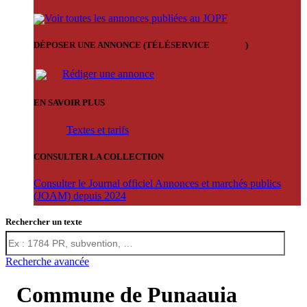
Voir toutes les annonces publiées au JOPF
DÉPOSER UNE ANNONCE (TÉLÉSERVICE
'ARERE
)
Rédiger une annonce
EN SAVOIR PLUS
Textes et tarifs
CONSULTER LA COLLECTION
Consulter le Journal officiel Annonces et marchés publics
(JOAM) depuis 2024
Rechercher un texte
Recherche avancée
Commune de Punaauia