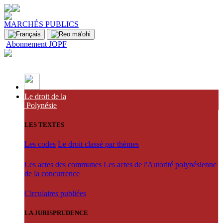
MARCHÉS PUBLICS
Abonnement JOPF
Le droit de la
Polynésie
LES TEXTES
Les codes
Le droit classé par thèmes
Les actes des communes
Les actes de l'Autorité polynésienne
de la concurrence
Circulaires publiées
LA JURISPRUDENCE