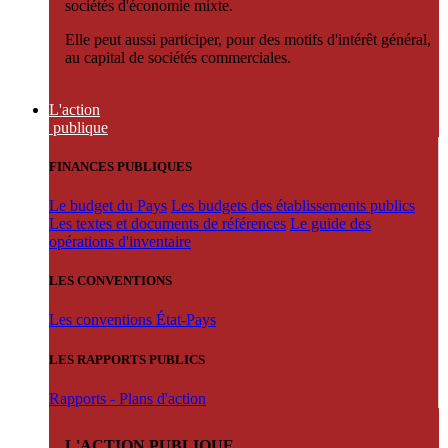
sociétés d'économie mixte.
Elle peut aussi participer, pour des motifs d'intérêt général,
au capital de sociétés commerciales.
L'action
publique
FINANCES PUBLIQUES
Le budget du Pays
Les budgets des établissements publics
Les textes et documents de références
Le guide des
opérations d'inventaire
LES CONVENTIONS
Les conventions État-Pays
LES RAPPORTS PUBLICS
Rapports - Plans d'action
L'ACTION PUBLIQUE