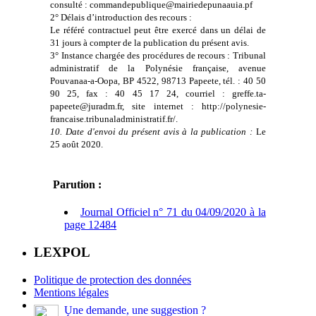
consulté : commandepublique@mairiedepunaauia.pf
2° Délais d’introduction des recours :
Le référé contractuel peut être exercé dans un délai de
31 jours à compter de la publication du présent avis.
3° Instance chargée des procédures de recours : Tribunal
administratif de la Polynésie française, avenue
Pouvanaa-a-Oopa, BP 4522, 98713 Papeete, tél. : 40 50
90 25, fax : 40 45 17 24, courriel : greffe.ta-
papeete@juradm.fr, site internet : http://polynesie-
francaise.tribunaladministratif.fr/.
10. Date d'envoi du présent avis à la publication :
Le
25 août 2020.
Parution :
Journal Officiel n° 71 du 04/09/2020 à la
page 12484
LEXPOL
Politique de protection des données
Mentions légales
Une demande, une suggestion ?