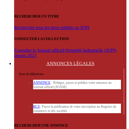
RECHERCHER UN TITRE
Rechercher tous les titres publiés au JOPI
CONSULTER LA COLLECTION
Consulter le Journal officiel Propriété Industrielle (JOPI)
depuis 2023
ANNONCES
LÉGALES
Avec le téléservice
'ARERE
:
ANNONCE
- Rédigez, payez et publiez votre annonce au
Journal officiel (JOAM)
RCS
- Payez la publication de votre inscription au Registre du
commerce et des sociétés.
RECHERCHER UNE ANNONCE