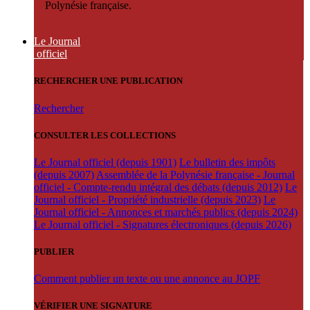
Polynésie française.
Le Journal
officiel
RECHERCHER UNE PUBLICATION
Rechercher
CONSULTER LES COLLECTIONS
Le Journal officiel (depuis 1901)
Le bulletin des impôts
(depuis 2007)
Assemblée de la Polynésie française - Journal
officiel - Compte-rendu intégral des débats (depuis 2012)
Le
Journal officiel - Propriété industrielle (depuis 2023)
Le
Journal officiel - Annonces et marchés publics (depuis 2024)
Le Journal officiel - Signatures électroniques (depuis 2026)
PUBLIER
Comment publier un texte ou une annonce au JOPF
VÉRIFIER UNE SIGNATURE