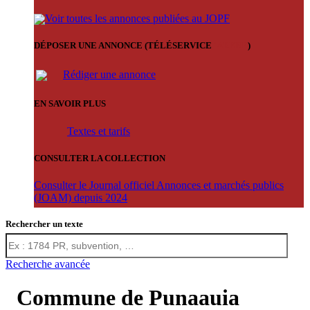
Voir toutes les annonces publiées au JOPF
DÉPOSER UNE ANNONCE (TÉLÉSERVICE
'ARERE
)
Rédiger une annonce
EN SAVOIR PLUS
Textes et tarifs
CONSULTER LA COLLECTION
Consulter le Journal officiel Annonces et marchés publics
(JOAM) depuis 2024
Rechercher un texte
Recherche avancée
Commune de Punaauia