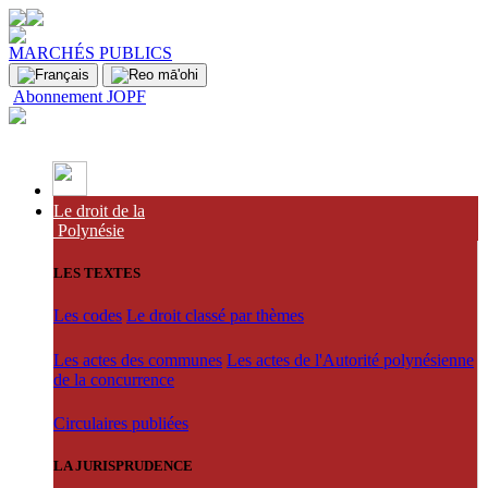
MARCHÉS PUBLICS
Abonnement JOPF
Le droit de la
Polynésie
LES TEXTES
Les codes
Le droit classé par thèmes
Les actes des communes
Les actes de l'Autorité polynésienne
de la concurrence
Circulaires publiées
LA JURISPRUDENCE