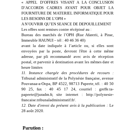
« APPEL D’OFFRES VISANT A LA CONCLUSION
D’ACCORDS CADRES AYANT POUR OBJET LA
FOURNITURE DE MATERIEL INFORMATIQUE POUR
LES BESOINS DE L’OPH »
A N’OUVRIR QU’EN SEANCE DE DEPOUILLEMENT
Les offres sont remises contre récépissé au :
Bureau des marchés de l’OPH (Rue Afarerii, à Pirae,
Immeuble HAUNUI – tél : 40 46 36 40)
avant la date indiquée à l’article ou, si elles sont
envoyées par la poste, devront l'être à cette même
adresse, par pli recommandé avec avis de réception
postal, et parvenir à destination avant les mêmes date et
heure limites
11. Instance chargée des procédures de recours :
Tribunal administratif de la Polynésie française, avenue
Pouvanaa-a-Oopa, BP 4522, 98713 Papeete, tél. : 40 50
90 25, fax : 40 45 17 24, courriel : greffe.ta-
papeete@juradm.fr, site internet : http://polynesie-
francaise.tribunaladministratif.fr/.
12. Date d'envoi du présent avis à la publication :
Le
28 août 2020.
Parution :