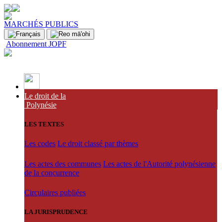
MARCHÉS PUBLICS
Abonnement JOPF
Le droit de la
Polynésie
LES TEXTES
Les codes
Le droit classé par thèmes
Les actes des communes
Les actes de l'Autorité polynésienne
de la concurrence
Circulaires publiées
LA JURISPRUDENCE