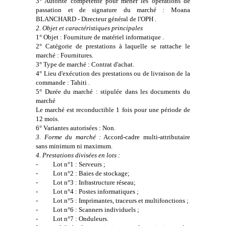
3° Autorité compétente pour mener les opérations de
passation et de signature du marché : Moana
BLANCHARD - Directeur général de l'OPH .
2. Objet et caractéristiques principales
1° Objet : Fourniture de matériel informatique .
2° Catégorie de prestations à laquelle se rattache le
marché : Fournitures.
3° Type de marché : Contrat d'achat.
4° Lieu d'exécution des prestations ou de livraison de la
commande : Tahiti .
5° Durée du marché : stipulée dans les documents du
marché
Le marché est reconductible 1 fois pour une période de
12 mois.
6° Variantes autorisées : Non.
3. Forme du marché :
Accord-cadre multi-attributaire
sans minimum ni maximum.
4. Prestations divisées en lots :
-
Lot n°1 : Serveurs ;
-
Lot n°2 : Baies de stockage;
-
Lot n°3 : Infrastructure réseau;
-
Lot n°4 : Postes informatiques ;
-
Lot n°5 : Imprimantes, traceurs et multifonctions ;
-
Lot n°6 : Scanners individuels ;
-
Lot n°7 : Onduleurs.