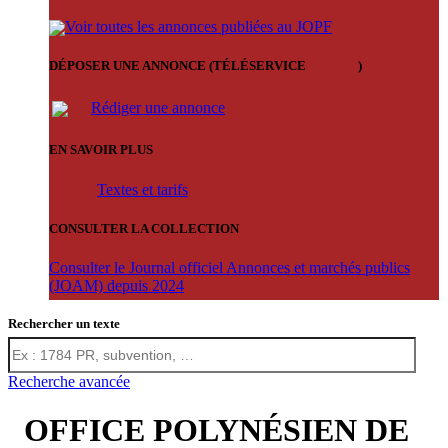
Voir toutes les annonces publiées au JOPF
DÉPOSER UNE ANNONCE (TÉLÉSERVICE
'ARERE
)
Rédiger une annonce
EN SAVOIR PLUS
Textes et tarifs
CONSULTER LA COLLECTION
Consulter le Journal officiel Annonces et marchés publics
(JOAM) depuis 2024
Rechercher un texte
Recherche avancée
OFFICE POLYNÉSIEN DE