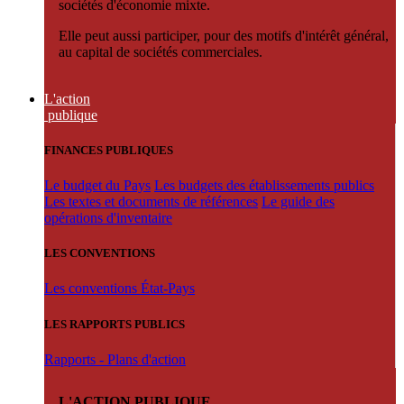
sociétés d'économie mixte.
Elle peut aussi participer, pour des motifs d'intérêt général,
au capital de sociétés commerciales.
L'action
publique
FINANCES PUBLIQUES
Le budget du Pays
Les budgets des établissements publics
Les textes et documents de références
Le guide des
opérations d'inventaire
LES CONVENTIONS
Les conventions État-Pays
LES RAPPORTS PUBLICS
Rapports - Plans d'action
L'ACTION PUBLIQUE