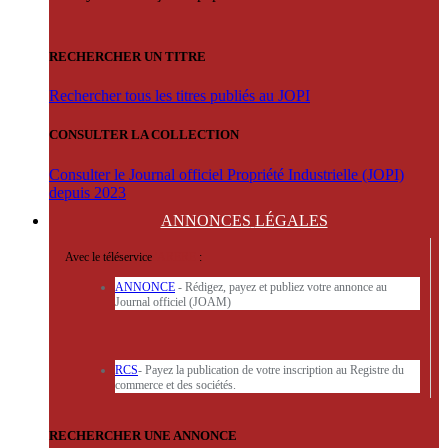
RECHERCHER UN TITRE
Rechercher tous les titres publiés au JOPI
CONSULTER LA COLLECTION
Consulter le Journal officiel Propriété Industrielle (JOPI)
depuis 2023
ANNONCES
LÉGALES
Avec le téléservice
'ARERE
:
ANNONCE
- Rédigez, payez et publiez votre annonce au
Journal officiel (JOAM)
RCS
- Payez la publication de votre inscription au Registre du
commerce et des sociétés.
RECHERCHER UNE ANNONCE