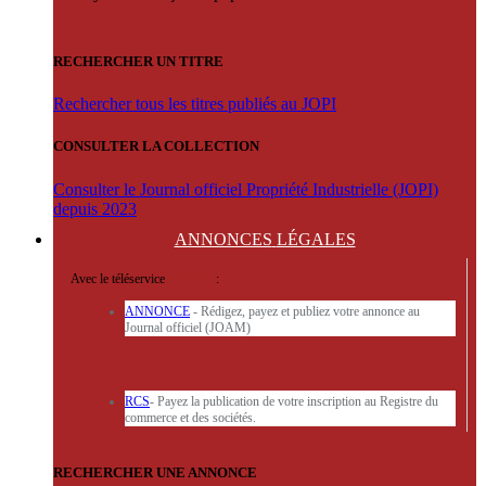
RECHERCHER UN TITRE
Rechercher tous les titres publiés au JOPI
CONSULTER LA COLLECTION
Consulter le Journal officiel Propriété Industrielle (JOPI)
depuis 2023
ANNONCES
LÉGALES
Avec le téléservice
'ARERE
:
ANNONCE
- Rédigez, payez et publiez votre annonce au
Journal officiel (JOAM)
RCS
- Payez la publication de votre inscription au Registre du
commerce et des sociétés.
RECHERCHER UNE ANNONCE