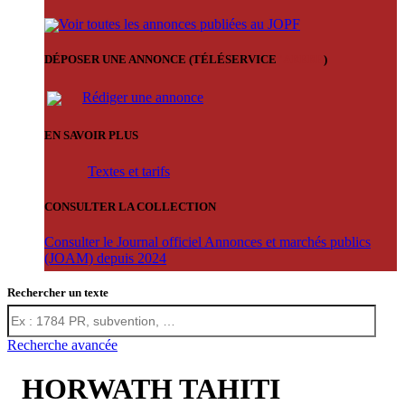
Voir toutes les annonces publiées au JOPF
DÉPOSER UNE ANNONCE (TÉLÉSERVICE
'ARERE
)
Rédiger une annonce
EN SAVOIR PLUS
Textes et tarifs
CONSULTER LA COLLECTION
Consulter le Journal officiel Annonces et marchés publics
(JOAM) depuis 2024
Rechercher un texte
Recherche avancée
HORWATH TAHITI