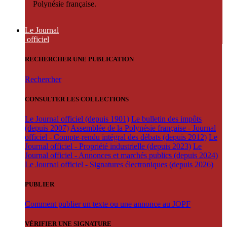
Polynésie française.
Le Journal
officiel
RECHERCHER UNE PUBLICATION
Rechercher
CONSULTER LES COLLECTIONS
Le Journal officiel (depuis 1901)
Le bulletin des impôts
(depuis 2007)
Assemblée de la Polynésie française - Journal
officiel - Compte-rendu intégral des débats (depuis 2012)
Le
Journal officiel - Propriété industrielle (depuis 2023)
Le
Journal officiel - Annonces et marchés publics (depuis 2024)
Le Journal officiel - Signatures électroniques (depuis 2026)
PUBLIER
Comment publier un texte ou une annonce au JOPF
VÉRIFIER UNE SIGNATURE