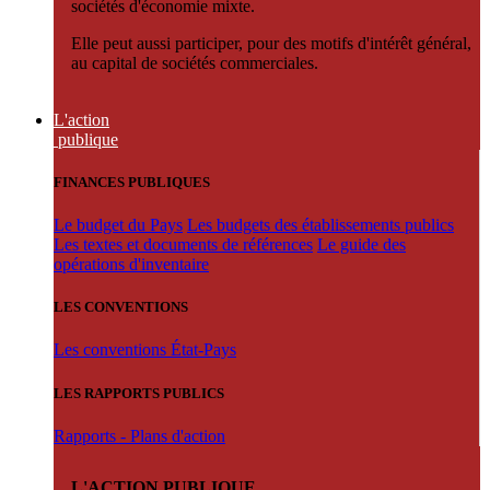
sociétés d'économie mixte.
Elle peut aussi participer, pour des motifs d'intérêt général,
au capital de sociétés commerciales.
L'action
publique
FINANCES PUBLIQUES
Le budget du Pays
Les budgets des établissements publics
Les textes et documents de références
Le guide des
opérations d'inventaire
LES CONVENTIONS
Les conventions État-Pays
LES RAPPORTS PUBLICS
Rapports - Plans d'action
L'ACTION PUBLIQUE