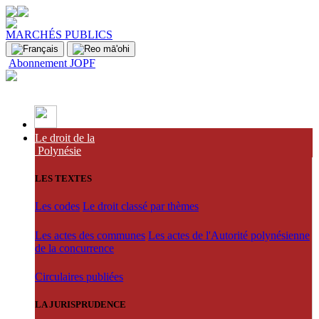
MARCHÉS PUBLICS
Abonnement JOPF
Le droit de la
Polynésie
LES TEXTES
Les codes
Le droit classé par thèmes
Les actes des communes
Les actes de l'Autorité polynésienne
de la concurrence
Circulaires publiées
LA JURISPRUDENCE