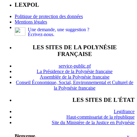
LEXPOL
Politique de protection des données
Mentions légales
Une demande, une suggestion ?
Écrivez-nous.
LES SITES DE LA POLYNÉSIE
FRANÇAISE
service-public.pf
La Présidence de la Polynésie française
Assemblée de la Polynésie française
Conseil Économique, Social, Environnemental et Culturel de
la Polynésie française
LES SITES DE L'ÉTAT
Legifrance
Haut-commissariat de la république
Site du Ministère de la Justice en Polynésie
Bienvenue.