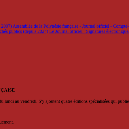
s 2007)
Assemblée de la Polynésie française - Journal officiel - Compte-
rchés publics (depuis 2024)
Le Journal officiel - Signatures électroniqu
NÇAISE
u lundi au vendredi. S'y ajoutent quatre éditions spécialisées qui publie
quement.