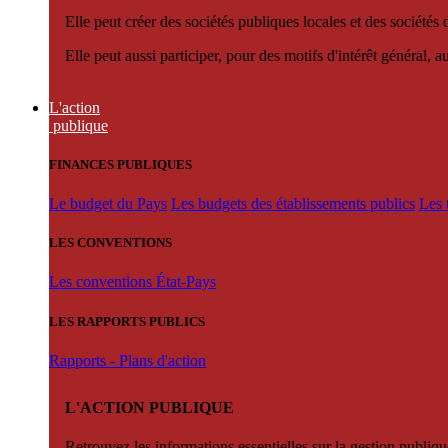
Elle peut créer des sociétés publiques locales et des sociétés
Elle peut aussi participer, pour des motifs d'intérêt général, 
L'action
publique
FINANCES PUBLIQUES
Le budget du Pays
Les budgets des établissements publics
Les 
LES CONVENTIONS
Les conventions État-Pays
LES RAPPORTS PUBLICS
Rapports - Plans d'action
L'ACTION PUBLIQUE
Retrouvez les informations essentielles sur la gestion publiqu