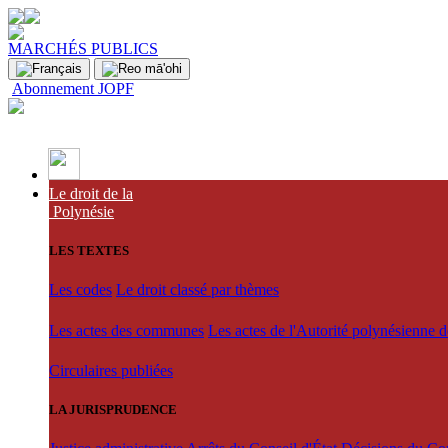
MARCHÉS PUBLICS
Abonnement JOPF
Le droit de la
Polynésie
LES TEXTES
Les codes
Le droit classé par thèmes
Les actes des communes
Les actes de l'Autorité polynésienne 
Circulaires publiées
LA JURISPRUDENCE