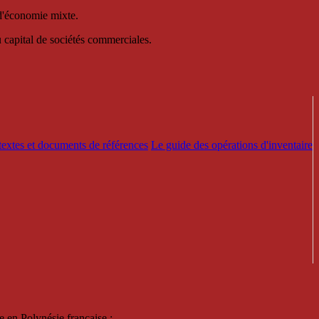
 d'économie mixte.
au capital de sociétés commerciales.
textes et documents de références
Le guide des opérations d'inventaire
e en Polynésie française :