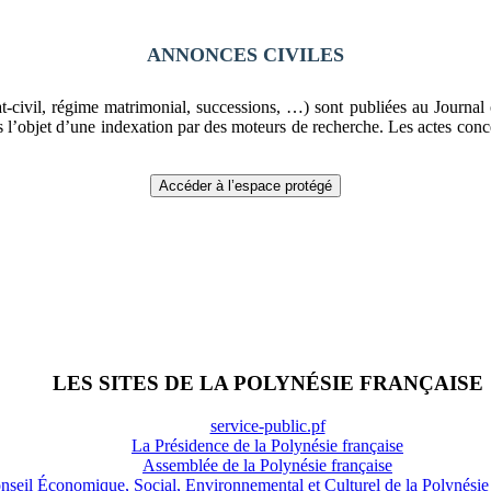
ANNONCES CIVILES
t-civil, régime matrimonial, successions, …) sont publiées au Journal o
as l’objet d’une indexation par des moteurs de recherche. Les actes conce
Accéder à l’espace protégé
LES SITES DE LA POLYNÉSIE FRANÇAISE
service-public.pf
La Présidence de la Polynésie française
Assemblée de la Polynésie française
nseil Économique, Social, Environnemental et Culturel de la Polynésie 