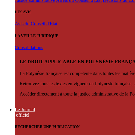
Justice administrative
Arrêts du Conseil d'État
Décisions du Con
LES AVIS
Avis du Conseil d'État
LA VEILLE JURIDIQUE
Consolidations
LE DROIT APPLICABLE EN POLYNÉSIE FRANÇA
La Polynésie française est compétente dans toutes les matièr
Retrouvez tous les textes en vigueur en Polynésie française, 
Accéder directement à toute la justice administrative de la Po
Le Journal
officiel
RECHERCHER UNE PUBLICATION