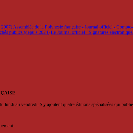
s 2007)
Assemblée de la Polynésie française - Journal officiel - Compte-
rchés publics (depuis 2024)
Le Journal officiel - Signatures électroniqu
NÇAISE
u lundi au vendredi. S'y ajoutent quatre éditions spécialisées qui publie
quement.