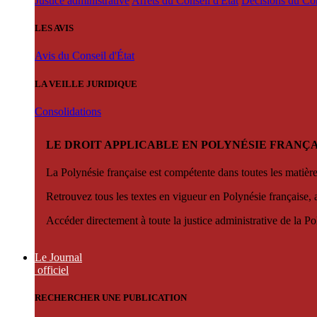
Justice administrative
Arrêts du Conseil d'État
Décisions du Con
LES AVIS
Avis du Conseil d'État
LA VEILLE JURIDIQUE
Consolidations
LE DROIT APPLICABLE EN POLYNÉSIE FRANÇA
La Polynésie française est compétente dans toutes les matièr
Retrouvez tous les textes en vigueur en Polynésie française, 
Accéder directement à toute la justice administrative de la Po
Le Journal
officiel
RECHERCHER UNE PUBLICATION