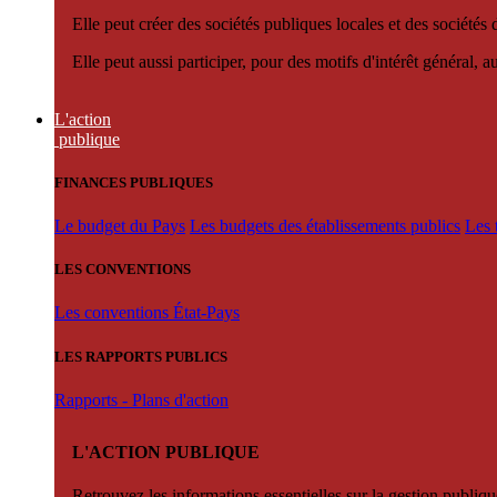
Elle peut créer des sociétés publiques locales et des sociétés
Elle peut aussi participer, pour des motifs d'intérêt général, 
L'action
publique
FINANCES PUBLIQUES
Le budget du Pays
Les budgets des établissements publics
Les 
LES CONVENTIONS
Les conventions État-Pays
LES RAPPORTS PUBLICS
Rapports - Plans d'action
L'ACTION PUBLIQUE
Retrouvez les informations essentielles sur la gestion publiqu