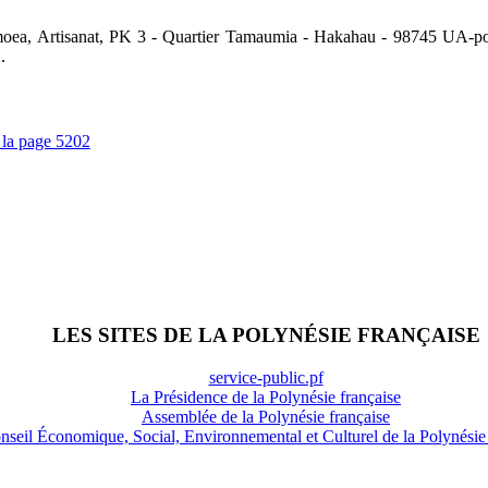
a, Artisanat, PK 3 - Quartier Tamaumia - Hakahau - 98745 UA-p
.
 la page 5202
LES SITES DE LA POLYNÉSIE FRANÇAISE
service-public.pf
La Présidence de la Polynésie française
Assemblée de la Polynésie française
nseil Économique, Social, Environnemental et Culturel de la Polynésie 