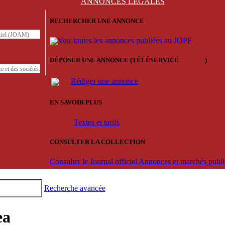
ANNONCES
LÉGALES
RECHERCHER UNE ANNONCE
iciel (JOAM)
Voir toutes les annonces publiées au JOPF
DÉPOSER UNE ANNONCE (TÉLÉSERVICE
'ARERE
)
e et des sociétés.
Rédiger une annonce
EN SAVOIR PLUS
Textes et tarifs
CONSULTER LA COLLECTION
Consulter le Journal officiel Annonces et marchés pub
Recherche avancée
ea