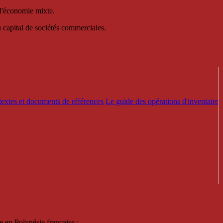
 d'économie mixte.
au capital de sociétés commerciales.
textes et documents de références
Le guide des opérations d'inventaire
e en Polynésie française :