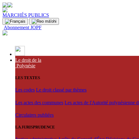
MARCHÉS PUBLICS
Abonnement JOPF
Le droit de la
Polynésie
LES TEXTES
Les codes
Le droit classé par thèmes
Les actes des communes
Les actes de l'Autorité polynésienne 
Circulaires publiées
LA JURISPRUDENCE