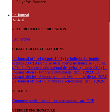
Polynésie française.
Le Journal
officiel
RECHERCHER UNE PUBLICATION
Rechercher
CONSULTER LES COLLECTIONS
Le Journal officiel (depuis 1901)
Le bulletin des impôts
(depuis 2007)
Assemblée de la Polynésie française - Journal
officiel - Compte-rendu intégral des débats (depuis 2012)
Le
Journal officiel - Propriété industrielle (depuis 2023)
Le
Journal officiel - Annonces et marchés publics (depuis 2024)
Le Journal officiel - Signatures électroniques (depuis 2026)
PUBLIER
Comment publier un texte ou une annonce au JOPF
VÉRIFIER UNE SIGNATURE