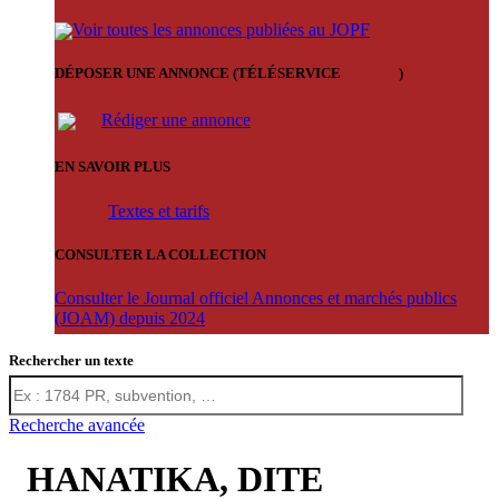
Voir toutes les annonces publiées au JOPF
DÉPOSER UNE ANNONCE (TÉLÉSERVICE
'ARERE
)
Rédiger une annonce
EN SAVOIR PLUS
Textes et tarifs
CONSULTER LA COLLECTION
Consulter le Journal officiel Annonces et marchés publics
(JOAM) depuis 2024
Rechercher un texte
Recherche avancée
HANATIKA, DITE