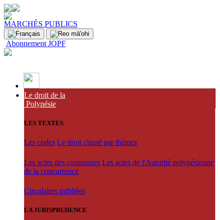
MARCHÉS PUBLICS
Abonnement JOPF
Le droit de la
Polynésie
LES TEXTES
Les codes
Le droit classé par thèmes
Les actes des communes
Les actes de l'Autorité polynésienne
de la concurrence
Circulaires publiées
LA JURISPRUDENCE