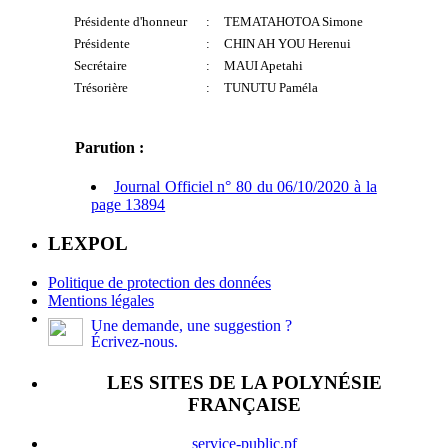
Présidente d'honneur
:
TEMATAHOTOA Simone
Présidente
:
CHIN AH YOU Herenui
Secrétaire
:
MAUI Apetahi
Trésorière
:
TUNUTU Paméla
Parution :
Journal Officiel n° 80 du 06/10/2020 à la
page 13894
LEXPOL
Politique de protection des données
Mentions légales
Une demande, une suggestion ?
Écrivez-nous.
LES SITES DE LA POLYNÉSIE
FRANÇAISE
service-public.pf