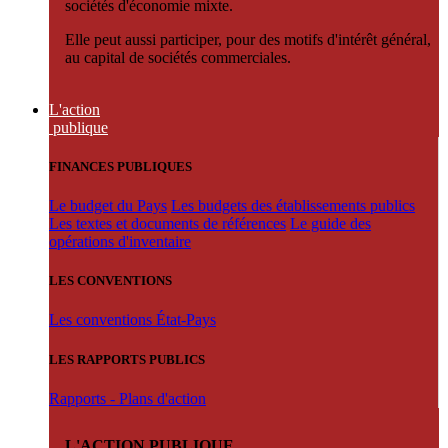
sociétés d'économie mixte.
Elle peut aussi participer, pour des motifs d'intérêt général,
au capital de sociétés commerciales.
L'action
publique
FINANCES PUBLIQUES
Le budget du Pays
Les budgets des établissements publics
Les textes et documents de références
Le guide des
opérations d'inventaire
LES CONVENTIONS
Les conventions État-Pays
LES RAPPORTS PUBLICS
Rapports - Plans d'action
L'ACTION PUBLIQUE