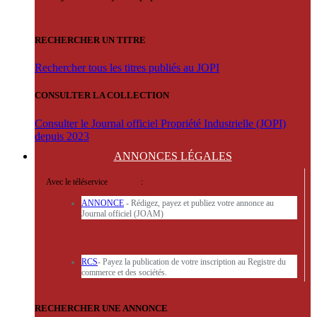
RECHERCHER UN TITRE
Rechercher tous les titres publiés au JOPI
CONSULTER LA COLLECTION
Consulter le Journal officiel Propriété Industrielle (JOPI)
depuis 2023
ANNONCES
LÉGALES
Avec le téléservice
'ARERE
:
ANNONCE
- Rédigez, payez et publiez votre annonce au
Journal officiel (JOAM)
RCS
- Payez la publication de votre inscription au Registre du
commerce et des sociétés.
RECHERCHER UNE ANNONCE