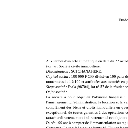
Etud
Aux termes d'un acte authentique en date du 22 octobre
Forme :
Société civile immobilière.
Dénomination :
SCI OHANA HERE
.
Capital social :
100 000 F CFP divisé en 100 parts d
numérotées de 1 à 100 et attribuées aux associés en p
Siège social :
Faa’a (98704), lot n° 57 de la résidence
Objet social :
La société a pour objet en Polynésie française : l
l’aménagement, l’administration, la location et la ve
complément des biens et droits immobiliers en quest
exceptionnel, de toutes garanties à des opérations c
rattacher directement ou indirectement à cet objet ou 
Durée :
99 ans à compter de l'immatriculation au regi
Gérant(s) :
La société a pour gérants M. Olivier Jac