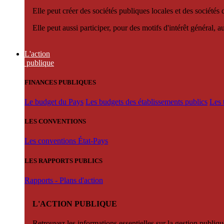
Elle peut créer des sociétés publiques locales et des sociétés
Elle peut aussi participer, pour des motifs d'intérêt général, 
L'action
publique
FINANCES PUBLIQUES
Le budget du Pays
Les budgets des établissements publics
Les 
LES CONVENTIONS
Les conventions État-Pays
LES RAPPORTS PUBLICS
Rapports - Plans d'action
L'ACTION PUBLIQUE
Retrouvez les informations essentielles sur la gestion publiqu