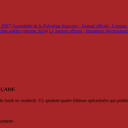
s 2007)
Assemblée de la Polynésie française - Journal officiel - Compte-
rchés publics (depuis 2024)
Le Journal officiel - Signatures électroniqu
NÇAISE
u lundi au vendredi. S'y ajoutent quatre éditions spécialisées qui publie
quement.