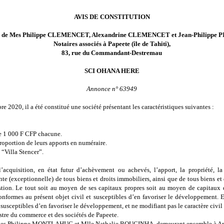
AVIS DE CONSTITUTION
e de Mes Philippe CLEMENCET, Alexandrine CLEMENCET et Jean-Philippe P
Notaires associés à Papeete (île de Tahiti),
83, rue du Commandant-Destremau
SCI OHANA HERE
Annonce n° 63949
 2020, il a été constitué une société présentant les caractéristiques suivantes :
e 1 000 F CFP chacune.
roportion de leurs apports en numéraire.
 “Villa Stencer”.
’acquisition, en état futur d’achèvement ou achevés, l’apport, la propriété, la 
nte (exceptionnelle) de tous biens et droits immobiliers, ainsi que de tous biens et 
ion. Le tout soit au moyen de ses capitaux propres soit au moyen de capitaux d’e
onformes au présent objet civil et susceptibles d’en favoriser le développement. 
susceptibles d’en favoriser le développement, et ne modifiant pas le caractère civil 
stre du commerce et des sociétés de Papeete.
ques Philippe MONTLAHUC et Mlle Nathalie BOUCINHA, demeurant ensemble à Arue (