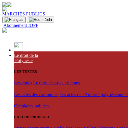
MARCHÉS PUBLICS
Abonnement JOPF
Le droit de la
Polynésie
LES TEXTES
Les codes
Le droit classé par thèmes
Les actes des communes
Les actes de l'Autorité polynésienne 
Circulaires publiées
LA JURISPRUDENCE