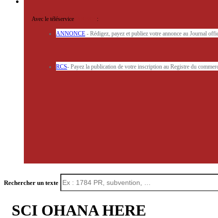
Avec le téléservice
'ARERE
:
ANNONCE
- Rédigez, payez et publiez votre annonce au Journal off
RCS
- Payez la publication de votre inscription au Registre du commerc
Rechercher un texte
SCI OHANA HERE