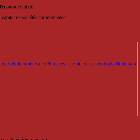
 d'économie mixte.
au capital de sociétés commerciales.
textes et documents de références
Le guide des opérations d'inventaire
e en Polynésie française :