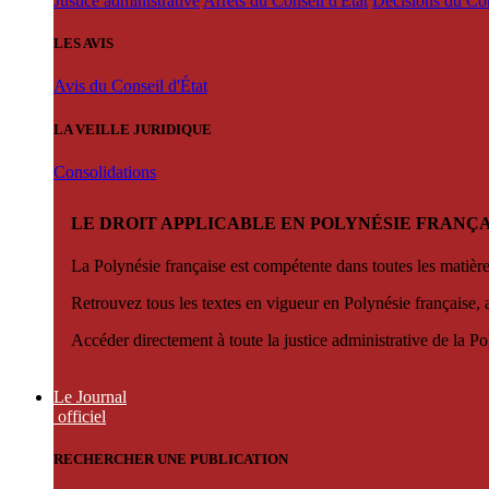
Justice administrative
Arrêts du Conseil d'État
Décisions du Con
LES AVIS
Avis du Conseil d'État
LA VEILLE JURIDIQUE
Consolidations
LE DROIT APPLICABLE EN POLYNÉSIE FRANÇA
La Polynésie française est compétente dans toutes les matièr
Retrouvez tous les textes en vigueur en Polynésie française, 
Accéder directement à toute la justice administrative de la Po
Le Journal
officiel
RECHERCHER UNE PUBLICATION