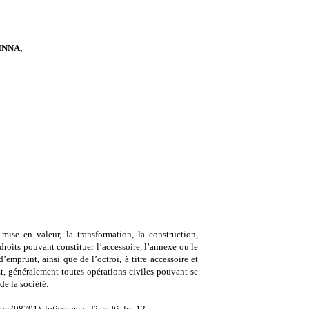
INNA,
mise en valeur, la transformation, la construction,
droits pouvant constituer l’accessoire, l’annexe ou le
mprunt, ainsi que de l’octroi, à titre accessoire et
Et, généralement toutes opérations civiles pouvant se
de la société.
98701), lotissement Tiare Iti, lot 12.