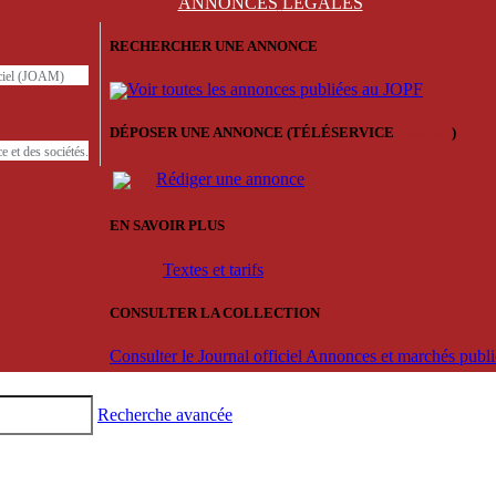
ANNONCES
LÉGALES
RECHERCHER UNE ANNONCE
iciel (JOAM)
Voir toutes les annonces publiées au JOPF
DÉPOSER UNE ANNONCE (TÉLÉSERVICE
'ARERE
)
e et des sociétés.
Rédiger une annonce
EN SAVOIR PLUS
Textes et tarifs
CONSULTER LA COLLECTION
Consulter le Journal officiel Annonces et marchés pub
Recherche avancée