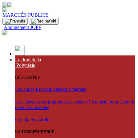
MARCHÉS PUBLICS
Abonnement JOPF
Le droit de la
Polynésie
LES TEXTES
Les codes
Le droit classé par thèmes
Les actes des communes
Les actes de l'Autorité polynésienne
de la concurrence
Circulaires publiées
LA JURISPRUDENCE