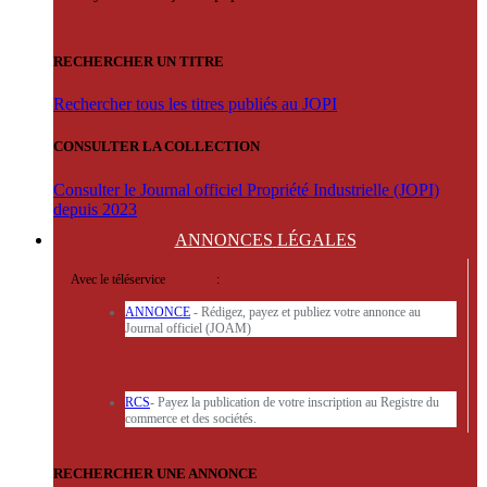
RECHERCHER UN TITRE
Rechercher tous les titres publiés au JOPI
CONSULTER LA COLLECTION
Consulter le Journal officiel Propriété Industrielle (JOPI)
depuis 2023
ANNONCES
LÉGALES
Avec le téléservice
'ARERE
:
ANNONCE
- Rédigez, payez et publiez votre annonce au
Journal officiel (JOAM)
RCS
- Payez la publication de votre inscription au Registre du
commerce et des sociétés.
RECHERCHER UNE ANNONCE