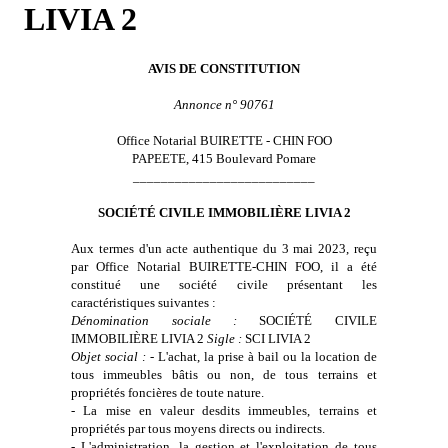
LIVIA 2
AVIS DE CONSTITUTION
Annonce n° 90761
Office Notarial BUIRETTE - CHIN FOO
PAPEETE, 415 Boulevard Pomare
__________________________
SOCIÉTÉ CIVILE IMMOBILIÈRE LIVIA 2
Aux termes d'un acte authentique du 3 mai 2023, reçu
par Office Notarial BUIRETTE-CHIN FOO, il a été
constitué une
société civile
présentant les
caractéristiques suivantes :
Dénomination sociale :
SOCIÉTÉ CIVILE
IMMOBILIÈRE LIVIA 2
Sigle :
SCI LIVIA 2
Objet social :
- L'achat, la prise à bail ou la location de
tous immeubles bâtis ou non, de tous terrains et
propriétés foncières de toute nature.
- La mise en valeur desdits immeubles, terrains et
propriétés par tous moyens directs ou indirects.
- L'administration, la gestion et l'exploitation de tous