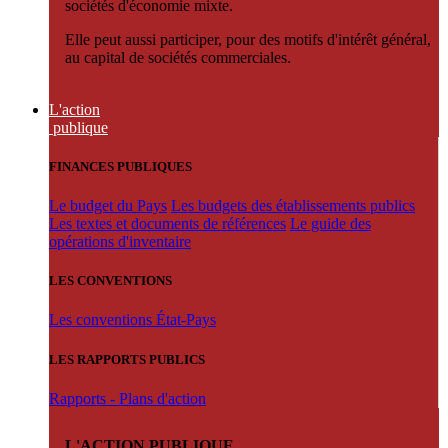
sociétés d'économie mixte.
Elle peut aussi participer, pour des motifs d'intérêt général,
au capital de sociétés commerciales.
L'action
publique
FINANCES PUBLIQUES
Le budget du Pays
Les budgets des établissements publics
Les textes et documents de références
Le guide des
opérations d'inventaire
LES CONVENTIONS
Les conventions État-Pays
LES RAPPORTS PUBLICS
Rapports - Plans d'action
L'ACTION PUBLIQUE