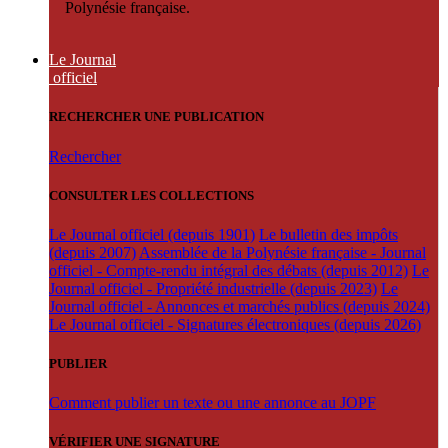
Polynésie française.
Le Journal
officiel
RECHERCHER UNE PUBLICATION
Rechercher
CONSULTER LES COLLECTIONS
Le Journal officiel (depuis 1901)
Le bulletin des impôts
(depuis 2007)
Assemblée de la Polynésie française - Journal
officiel - Compte-rendu intégral des débats (depuis 2012)
Le
Journal officiel - Propriété industrielle (depuis 2023)
Le
Journal officiel - Annonces et marchés publics (depuis 2024)
Le Journal officiel - Signatures électroniques (depuis 2026)
PUBLIER
Comment publier un texte ou une annonce au JOPF
VÉRIFIER UNE SIGNATURE