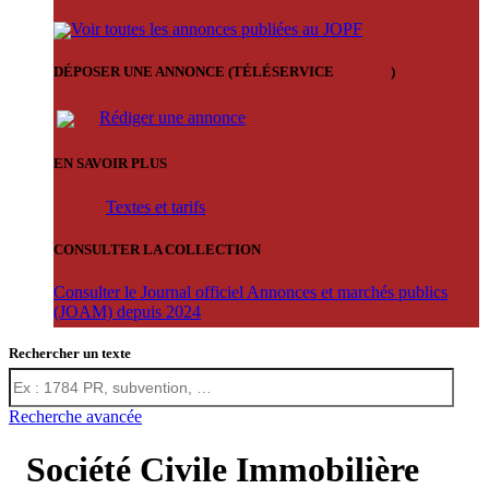
Voir toutes les annonces publiées au JOPF
DÉPOSER UNE ANNONCE (TÉLÉSERVICE
'ARERE
)
Rédiger une annonce
EN SAVOIR PLUS
Textes et tarifs
CONSULTER LA COLLECTION
Consulter le Journal officiel Annonces et marchés publics
(JOAM) depuis 2024
Rechercher un texte
Recherche avancée
Société Civile Immobilière