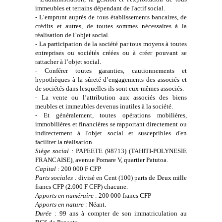
immeubles et terrains dépendant de l'actif social.
- L’emprunt auprès de tous établissements bancaires, de
crédits et autres, de toutes sommes nécessaires à la
réalisation de l’objet social.
- La participation de la société par tous moyens à toutes
entreprises ou sociétés créées ou à créer pouvant se
rattacher à l’objet social.
- Conférer toutes garanties, cautionnements et
hypothèques à la sûreté d’engagements des associés et
de sociétés dans lesquelles ils sont eux-mêmes associés.
- La vente ou l’attribution aux associés des biens
meubles et immeubles devenus inutiles à la société.
- Et généralement, toutes opérations mobilières,
immobilières et financières se rapportant directement ou
indirectement à l'objet social et susceptibles d'en
faciliter la réalisation.
Siège social :
PAPEETE (98713) (TAHITI-POLYNESIE
FRANCAISE), avenue Pomare V, quartier Patutoa.
Capital :
200 000 F CFP
Parts sociales :
divisé en Cent (100) parts de Deux mille
francs CFP (2.000 F CFP) chacune.
Apports en numéraire :
200 000 francs CFP
Apports en nature :
Néant.
Durée :
99 ans à compter de son immatriculation au