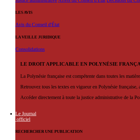
Justice administrative
Arrêts du Conseil d'État
Décisions du Con
LES AVIS
Avis du Conseil d'État
LA VEILLE JURIDIQUE
Consolidations
LE DROIT APPLICABLE EN POLYNÉSIE FRANÇA
La Polynésie française est compétente dans toutes les matièr
Retrouvez tous les textes en vigueur en Polynésie française, 
Accéder directement à toute la justice administrative de la Po
Le Journal
officiel
RECHERCHER UNE PUBLICATION