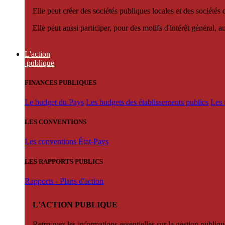
Elle peut créer des sociétés publiques locales et des sociétés
Elle peut aussi participer, pour des motifs d'intérêt général, 
L'action
publique
FINANCES PUBLIQUES
Le budget du Pays
Les budgets des établissements publics
Les 
LES CONVENTIONS
Les conventions État-Pays
LES RAPPORTS PUBLICS
Rapports - Plans d'action
L'ACTION PUBLIQUE
Retrouvez les informations essentielles sur la gestion publiqu