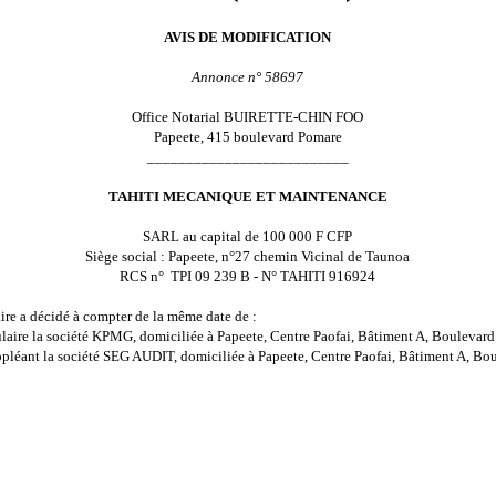
AVIS DE MODIFICATION
Annonce n° 58697
Office Notarial BUIRETTE-CHIN FOO
Papeete, 415 boulevard Pomare
__________________________
TAHITI MECANIQUE ET MAINTENANCE
SARL au capital de 100 000 F CFP
Siège social : Papeete, n°27 chemin Vicinal de Taunoa
RCS n° TPI 09 239 B - N° TAHITI 916924
ire a décidé à compter de la même date de :
laire la société KPMG, domiciliée à Papeete, Centre Paofai, Bâtiment A, Boulevar
pléant la société SEG AUDIT, domiciliée à Papeete, Centre Paofai, Bâtiment A, Bo