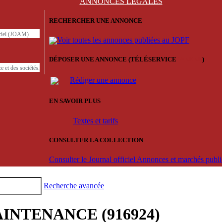
ANNONCES
LÉGALES
RECHERCHER UNE ANNONCE
iciel (JOAM)
Voir toutes les annonces publiées au JOPF
DÉPOSER UNE ANNONCE (TÉLÉSERVICE
'ARERE
)
e et des sociétés.
Rédiger une annonce
EN SAVOIR PLUS
Textes et tarifs
CONSULTER LA COLLECTION
Consulter le Journal officiel Annonces et marchés pub
Recherche avancée
INTENANCE (916924)