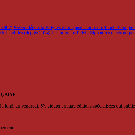
s 2007)
Assemblée de la Polynésie française - Journal officiel - Compte-
rchés publics (depuis 2024)
Le Journal officiel - Signatures électroniqu
NÇAISE
u lundi au vendredi. S'y ajoutent quatre éditions spécialisées qui publie
quement.