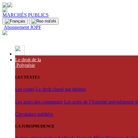
MARCHÉS PUBLICS
Abonnement JOPF
Le droit de la
Polynésie
LES TEXTES
Les codes
Le droit classé par thèmes
Les actes des communes
Les actes de l'Autorité polynésienne 
Circulaires publiées
LA JURISPRUDENCE