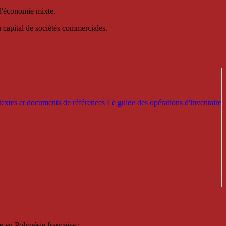
 d'économie mixte.
au capital de sociétés commerciales.
textes et documents de références
Le guide des opérations d'inventaire
e en Polynésie française :