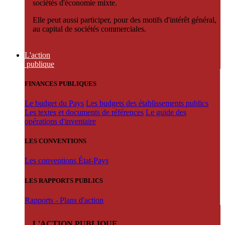
sociétés d'économie mixte.
Elle peut aussi participer, pour des motifs d'intérêt général,
au capital de sociétés commerciales.
L'action
publique
FINANCES PUBLIQUES
Le budget du Pays
Les budgets des établissements publics
Les textes et documents de références
Le guide des
opérations d'inventaire
LES CONVENTIONS
Les conventions État-Pays
LES RAPPORTS PUBLICS
Rapports - Plans d'action
L'ACTION PUBLIQUE