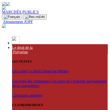
MARCHÉS PUBLICS
Abonnement JOPF
Le droit de la
Polynésie
LES TEXTES
Les codes
Le droit classé par thèmes
Les actes des communes
Les actes de l'Autorité polynésienne
de la concurrence
Circulaires publiées
LA JURISPRUDENCE