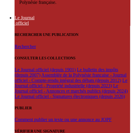
Polynésie française.
Le Journal
officiel
RECHERCHER UNE PUBLICATION
Rechercher
CONSULTER LES COLLECTIONS
Le Journal officiel (depuis 1901)
Le bulletin des impôts
(depuis 2007)
Assemblée de la Polynésie française - Journal
officiel - Compte-rendu intégral des débats (depuis 2012)
Le
Journal officiel - Propriété industrielle (depuis 2023)
Le
Journal officiel - Annonces et marchés publics (depuis 2024)
Le Journal officiel - Signatures électroniques (depuis 2026)
PUBLIER
Comment publier un texte ou une annonce au JOPF
VÉRIFIER UNE SIGNATURE