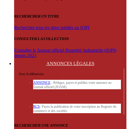
RECHERCHER UN TITRE
Rechercher tous les titres publiés au JOPI
CONSULTER LA COLLECTION
Consulter le Journal officiel Propriété Industrielle (JOPI)
depuis 2023
ANNONCES
LÉGALES
Avec le téléservice
'ARERE
:
ANNONCE
- Rédigez, payez et publiez votre annonce au
Journal officiel (JOAM)
RCS
- Payez la publication de votre inscription au Registre du
commerce et des sociétés.
RECHERCHER UNE ANNONCE