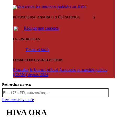
Voir toutes les annonces publiées au JOPF
DÉPOSER UNE ANNONCE (TÉLÉSERVICE
'ARERE
)
Rédiger une annonce
EN SAVOIR PLUS
Textes et tarifs
CONSULTER LA COLLECTION
Consulter le Journal officiel Annonces et marchés publics
(JOAM) depuis 2024
Rechercher un texte
Recherche avancée
HIVA ORA