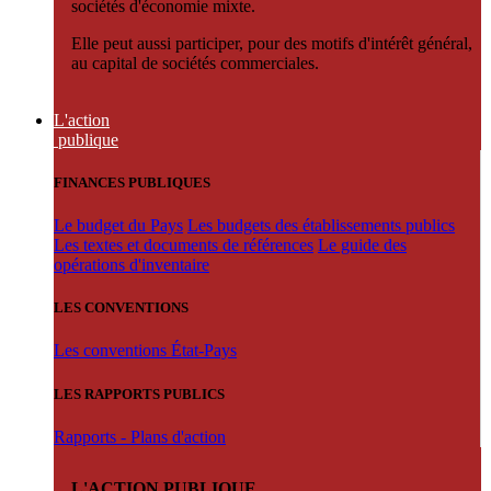
sociétés d'économie mixte.
Elle peut aussi participer, pour des motifs d'intérêt général,
au capital de sociétés commerciales.
L'action
publique
FINANCES PUBLIQUES
Le budget du Pays
Les budgets des établissements publics
Les textes et documents de références
Le guide des
opérations d'inventaire
LES CONVENTIONS
Les conventions État-Pays
LES RAPPORTS PUBLICS
Rapports - Plans d'action
L'ACTION PUBLIQUE