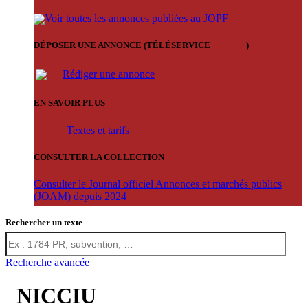
Voir toutes les annonces publiées au JOPF
DÉPOSER UNE ANNONCE (TÉLÉSERVICE
'ARERE
)
Rédiger une annonce
EN SAVOIR PLUS
Textes et tarifs
CONSULTER LA COLLECTION
Consulter le Journal officiel Annonces et marchés publics
(JOAM) depuis 2024
Rechercher un texte
Recherche avancée
NICCIU