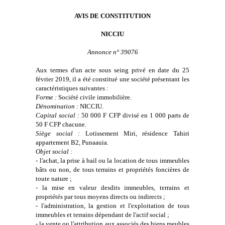
AVIS DE CONSTITUTION
NICCIU
Annonce n° 39076
Aux termes d'un acte sous seing privé en date du 25
février 2019, il a été constitué une société présentant les
caractéristiques suivantes :
Forme :
Société civile immobilière.
Dénomination :
NICCIU
.
Capital social :
50 000 F CFP divisé en 1 000 parts de
50 F CFP chacune.
Siège social :
Lotissement Miri, résidence Tahiri
appartement B2, Punaauia.
Objet social :
- l'achat, la prise à bail ou la location de tous immeubles
bâts ou non, de tous terrains et propriétés foncières de
toute nature ;
- la mise en valeur desdits immeubles, terrains et
propriétés par tous moyens directs ou indirects ;
- l'administration, la gestion et l'exploitation de tous
immeubles et terrains dépendant de l'actif social ;
- la vente ou l'attribution aux associés des biens meubles