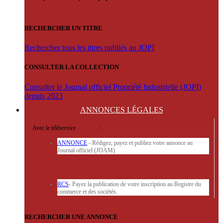
RECHERCHER UN TITRE
Rechercher tous les titres publiés au JOPI
CONSULTER LA COLLECTION
Consulter le Journal officiel Propriété Industrielle (JOPI)
depuis 2023
ANNONCES
LÉGALES
Avec le téléservice
'ARERE
:
ANNONCE
- Rédigez, payez et publiez votre annonce au
Journal officiel (JOAM)
RCS
- Payez la publication de votre inscription au Registre du
commerce et des sociétés.
RECHERCHER UNE ANNONCE