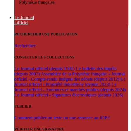
Polynésie française.
Le Journal
officiel
RECHERCHER UNE PUBLICATION
Rechercher
CONSULTER LES COLLECTIONS
Le Journal officiel (depuis 1901)
Le bulletin des impôts
(depuis 2007)
Assemblée de la Polynésie française - Journal
officiel - Compte-rendu intégral des débats (depuis 2012)
Le
Journal officiel - Propriété industrielle (depuis 2023)
Le
Journal officiel - Annonces et marchés publics (depuis 2024)
Le Journal officiel - Signatures électroniques (depuis 2026)
PUBLIER
Comment publier un texte ou une annonce au JOPF
VÉRIFIER UNE SIGNATURE