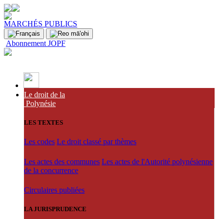
MARCHÉS PUBLICS
Abonnement JOPF
Le droit de la
Polynésie
LES TEXTES
Les codes
Le droit classé par thèmes
Les actes des communes
Les actes de l'Autorité polynésienne
de la concurrence
Circulaires publiées
LA JURISPRUDENCE