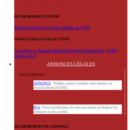
RECHERCHER UN TITRE
Rechercher tous les titres publiés au JOPI
CONSULTER LA COLLECTION
Consulter le Journal officiel Propriété Industrielle (JOPI)
depuis 2023
ANNONCES
LÉGALES
Avec le téléservice
'ARERE
:
ANNONCE
- Rédigez, payez et publiez votre annonce au
Journal officiel (JOAM)
RCS
- Payez la publication de votre inscription au Registre du
commerce et des sociétés.
RECHERCHER UNE ANNONCE