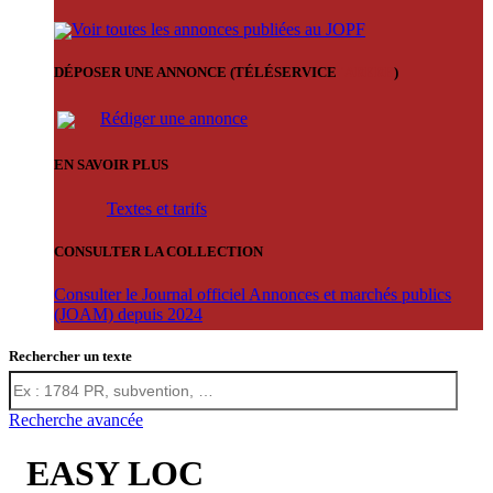
Voir toutes les annonces publiées au JOPF
DÉPOSER UNE ANNONCE (TÉLÉSERVICE
'ARERE
)
Rédiger une annonce
EN SAVOIR PLUS
Textes et tarifs
CONSULTER LA COLLECTION
Consulter le Journal officiel Annonces et marchés publics
(JOAM) depuis 2024
Rechercher un texte
Recherche avancée
EASY LOC