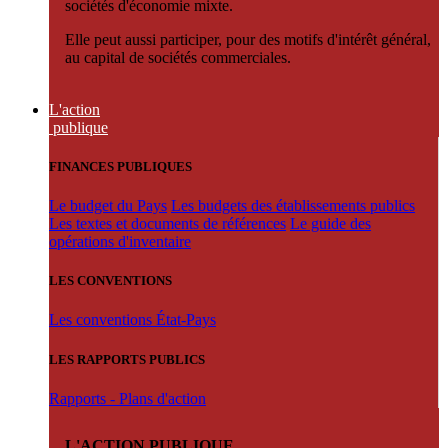
sociétés d'économie mixte.
Elle peut aussi participer, pour des motifs d'intérêt général,
au capital de sociétés commerciales.
L'action
publique
FINANCES PUBLIQUES
Le budget du Pays
Les budgets des établissements publics
Les textes et documents de références
Le guide des
opérations d'inventaire
LES CONVENTIONS
Les conventions État-Pays
LES RAPPORTS PUBLICS
Rapports - Plans d'action
L'ACTION PUBLIQUE