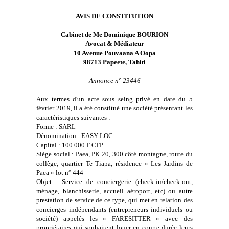
AVIS DE CONSTITUTION
Cabinet de Me Dominique BOURION
Avocat & Médiateur
10 Avenue Pouvaana A Oopa
98713 Papeete, Tahiti
Annonce n° 23446
Aux termes d'un acte sous seing privé en date du 5
février 2019, il a été constitué une société présentant les
caractéristiques suivantes :
Forme : SARL
Dénomination : EASY LOC
Capital : 100 000 F CFP
Siège social : Paea, PK 20, 300 côté montagne, route du
collège, quartier Te Tiapa, résidence « Les Jardins de
Paea » lot n° 444
Objet : Service de conciergerie (check-in/check-out,
ménage, blanchisserie, accueil aéroport, etc) ou autre
prestation de service de ce type, qui met en relation des
concierges indépendants (entrepreneurs individuels ou
société) appelés les « FARESITTER » avec des
propriétaires qui souhaitent louer en courte durée leurs