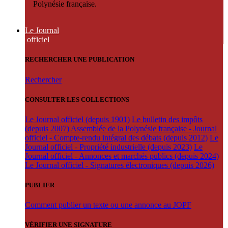
Polynésie française.
Le Journal
officiel
RECHERCHER UNE PUBLICATION
Rechercher
CONSULTER LES COLLECTIONS
Le Journal officiel (depuis 1901)
Le bulletin des impôts
(depuis 2007)
Assemblée de la Polynésie française - Journal
officiel - Compte-rendu intégral des débats (depuis 2012)
Le
Journal officiel - Propriété industrielle (depuis 2023)
Le
Journal officiel - Annonces et marchés publics (depuis 2024)
Le Journal officiel - Signatures électroniques (depuis 2026)
PUBLIER
Comment publier un texte ou une annonce au JOPF
VÉRIFIER UNE SIGNATURE