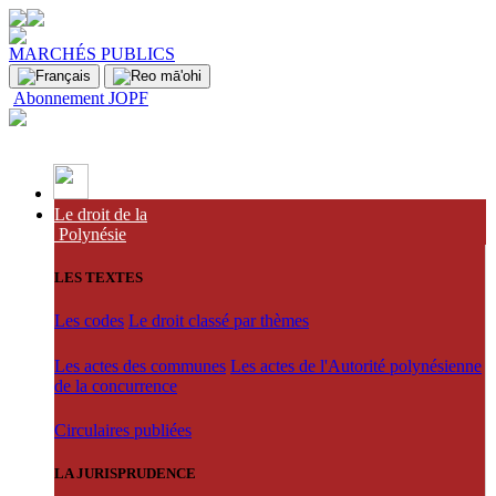
MARCHÉS PUBLICS
Abonnement JOPF
Le droit de la
Polynésie
LES TEXTES
Les codes
Le droit classé par thèmes
Les actes des communes
Les actes de l'Autorité polynésienne
de la concurrence
Circulaires publiées
LA JURISPRUDENCE