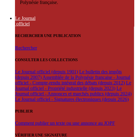
Polynésie française.
Le Journal
officiel
RECHERCHER UNE PUBLICATION
Rechercher
CONSULTER LES COLLECTIONS
Le Journal officiel (depuis 1901)
Le bulletin des impôts
(depuis 2007)
Assemblée de la Polynésie française - Journal
officiel - Compte-rendu intégral des débats (depuis 2012)
Le
Journal officiel - Propriété industrielle (depuis 2023)
Le
Journal officiel - Annonces et marchés publics (depuis 2024)
Le Journal officiel - Signatures électroniques (depuis 2026)
PUBLIER
Comment publier un texte ou une annonce au JOPF
VÉRIFIER UNE SIGNATURE