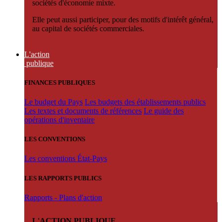
sociétés d'économie mixte.
Elle peut aussi participer, pour des motifs d'intérêt général,
au capital de sociétés commerciales.
L'action
publique
FINANCES PUBLIQUES
Le budget du Pays
Les budgets des établissements publics
Les textes et documents de références
Le guide des
opérations d'inventaire
LES CONVENTIONS
Les conventions État-Pays
LES RAPPORTS PUBLICS
Rapports - Plans d'action
L'ACTION PUBLIQUE