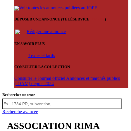
Voir toutes les annonces publiées au JOPF
DÉPOSER UNE ANNONCE (TÉLÉSERVICE
'ARERE
)
Rédiger une annonce
EN SAVOIR PLUS
Textes et tarifs
CONSULTER LA COLLECTION
Consulter le Journal officiel Annonces et marchés publics
(JOAM) depuis 2024
Rechercher un texte
Recherche avancée
ASSOCIATION RIMA