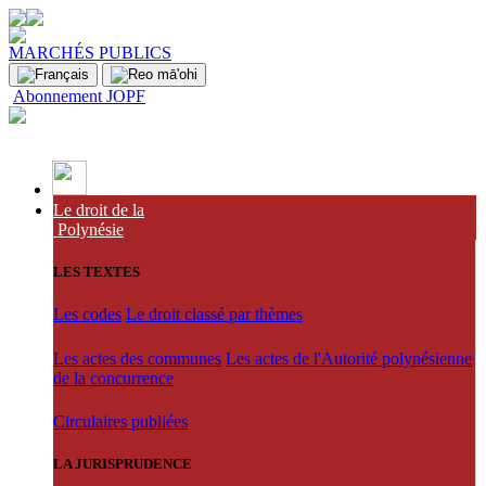
MARCHÉS PUBLICS
Abonnement JOPF
Le droit de la
Polynésie
LES TEXTES
Les codes
Le droit classé par thèmes
Les actes des communes
Les actes de l'Autorité polynésienne
de la concurrence
Circulaires publiées
LA JURISPRUDENCE