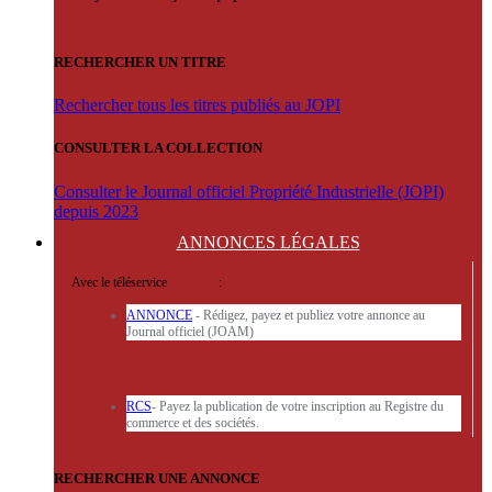
RECHERCHER UN TITRE
Rechercher tous les titres publiés au JOPI
CONSULTER LA COLLECTION
Consulter le Journal officiel Propriété Industrielle (JOPI)
depuis 2023
ANNONCES
LÉGALES
Avec le téléservice
'ARERE
:
ANNONCE
- Rédigez, payez et publiez votre annonce au
Journal officiel (JOAM)
RCS
- Payez la publication de votre inscription au Registre du
commerce et des sociétés.
RECHERCHER UNE ANNONCE