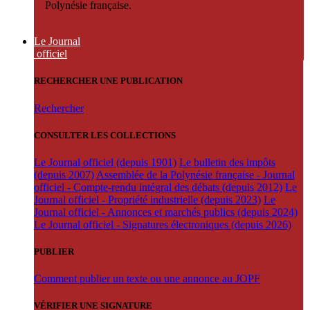
Polynésie française.
Le Journal
officiel
RECHERCHER UNE PUBLICATION
Rechercher
CONSULTER LES COLLECTIONS
Le Journal officiel (depuis 1901)
Le bulletin des impôts
(depuis 2007)
Assemblée de la Polynésie française - Journal
officiel - Compte-rendu intégral des débats (depuis 2012)
Le
Journal officiel - Propriété industrielle (depuis 2023)
Le
Journal officiel - Annonces et marchés publics (depuis 2024)
Le Journal officiel - Signatures électroniques (depuis 2026)
PUBLIER
Comment publier un texte ou une annonce au JOPF
VÉRIFIER UNE SIGNATURE