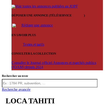
Voir toutes les annonces publiées au JOPF
DÉPOSER UNE ANNONCE (TÉLÉSERVICE
'ARERE
)
Rédiger une annonce
EN SAVOIR PLUS
Textes et tarifs
CONSULTER LA COLLECTION
Consulter le Journal officiel Annonces et marchés publics
(JOAM) depuis 2024
Rechercher un texte
Recherche avancée
LOCA TAHITI