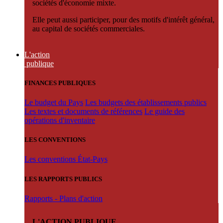
sociétés d'économie mixte.
Elle peut aussi participer, pour des motifs d'intérêt général,
au capital de sociétés commerciales.
L'action
publique
FINANCES PUBLIQUES
Le budget du Pays
Les budgets des établissements publics
Les textes et documents de références
Le guide des
opérations d'inventaire
LES CONVENTIONS
Les conventions État-Pays
LES RAPPORTS PUBLICS
Rapports - Plans d'action
L'ACTION PUBLIQUE