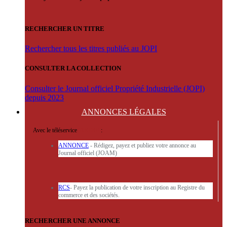
RECHERCHER UN TITRE
Rechercher tous les titres publiés au JOPI
CONSULTER LA COLLECTION
Consulter le Journal officiel Propriété Industrielle (JOPI)
depuis 2023
ANNONCES
LÉGALES
Avec le téléservice
'ARERE
:
ANNONCE
- Rédigez, payez et publiez votre annonce au
Journal officiel (JOAM)
RCS
- Payez la publication de votre inscription au Registre du
commerce et des sociétés.
RECHERCHER UNE ANNONCE