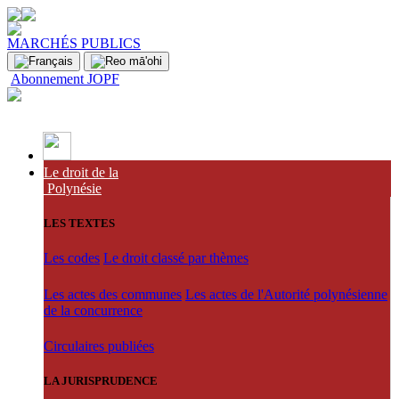
MARCHÉS PUBLICS
Abonnement JOPF
Le droit de la
Polynésie
LES TEXTES
Les codes
Le droit classé par thèmes
Les actes des communes
Les actes de l'Autorité polynésienne
de la concurrence
Circulaires publiées
LA JURISPRUDENCE