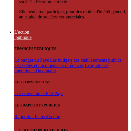
sociétés d'économie mixte.
Elle peut aussi participer, pour des motifs d'intérêt général,
au capital de sociétés commerciales.
L'action
publique
FINANCES PUBLIQUES
Le budget du Pays
Les budgets des établissements publics
Les textes et documents de références
Le guide des
opérations d'inventaire
LES CONVENTIONS
Les conventions État-Pays
LES RAPPORTS PUBLICS
Rapports - Plans d'action
L'ACTION PUBLIQUE