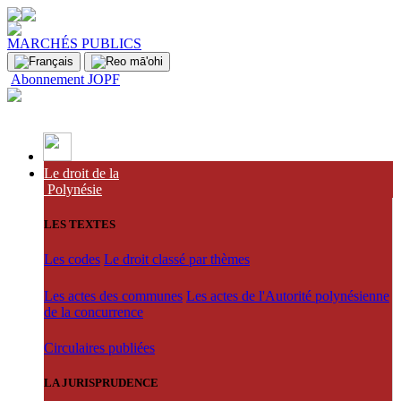
MARCHÉS PUBLICS
Abonnement JOPF
Le droit de la
Polynésie
LES TEXTES
Les codes
Le droit classé par thèmes
Les actes des communes
Les actes de l'Autorité polynésienne
de la concurrence
Circulaires publiées
LA JURISPRUDENCE