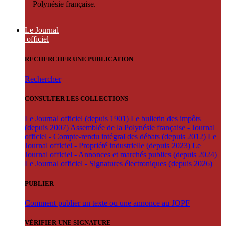
Polynésie française.
Le Journal
officiel
RECHERCHER UNE PUBLICATION
Rechercher
CONSULTER LES COLLECTIONS
Le Journal officiel (depuis 1901)
Le bulletin des impôts
(depuis 2007)
Assemblée de la Polynésie française - Journal
officiel - Compte-rendu intégral des débats (depuis 2012)
Le
Journal officiel - Propriété industrielle (depuis 2023)
Le
Journal officiel - Annonces et marchés publics (depuis 2024)
Le Journal officiel - Signatures électroniques (depuis 2026)
PUBLIER
Comment publier un texte ou une annonce au JOPF
VÉRIFIER UNE SIGNATURE