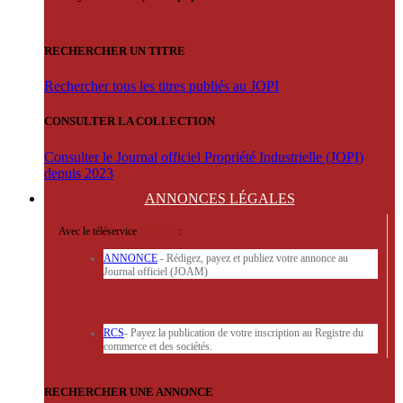
RECHERCHER UN TITRE
Rechercher tous les titres publiés au JOPI
CONSULTER LA COLLECTION
Consulter le Journal officiel Propriété Industrielle (JOPI)
depuis 2023
ANNONCES
LÉGALES
Avec le téléservice
'ARERE
:
ANNONCE
- Rédigez, payez et publiez votre annonce au
Journal officiel (JOAM)
RCS
- Payez la publication de votre inscription au Registre du
commerce et des sociétés.
RECHERCHER UNE ANNONCE