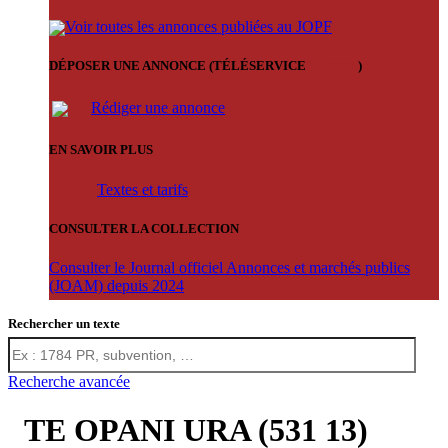
Voir toutes les annonces publiées au JOPF
DÉPOSER UNE ANNONCE (TÉLÉSERVICE
'ARERE
)
Rédiger une annonce
EN SAVOIR PLUS
Textes et tarifs
CONSULTER LA COLLECTION
Consulter le Journal officiel Annonces et marchés publics
(JOAM) depuis 2024
Rechercher un texte
Recherche avancée
TE OPANI URA (531 13)