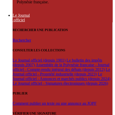
Polynésie française.
Le Journal
officiel
RECHERCHER UNE PUBLICATION
Rechercher
CONSULTER LES COLLECTIONS
Le Journal officiel (depuis 1901)
Le bulletin des impôts
(depuis 2007)
Assemblée de la Polynésie française - Journal
officiel - Compte-rendu intégral des débats (depuis 2012)
Le
Journal officiel - Propriété industrielle (depuis 2023)
Le
Journal officiel - Annonces et marchés publics (depuis 2024)
Le Journal officiel - Signatures électroniques (depuis 2026)
PUBLIER
Comment publier un texte ou une annonce au JOPF
VÉRIFIER UNE SIGNATURE