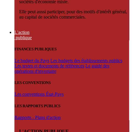
sociétés d'économie mixte.
Elle peut aussi participer, pour des motifs d'intérêt général,
au capital de sociétés commerciales.
L'action
publique
FINANCES PUBLIQUES
Le budget du Pays
Les budgets des établissements publics
Les textes et documents de références
Le guide des
opérations d'inventaire
LES CONVENTIONS
Les conventions État-Pays
LES RAPPORTS PUBLICS
Rapports - Plans d'action
L'ACTION PUBLIQUE