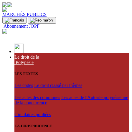
MARCHÉS PUBLICS
Abonnement JOPF
Le droit de la
Polynésie
LES TEXTES
Les codes
Le droit classé par thèmes
Les actes des communes
Les actes de l'Autorité polynésienne
de la concurrence
Circulaires publiées
LA JURISPRUDENCE