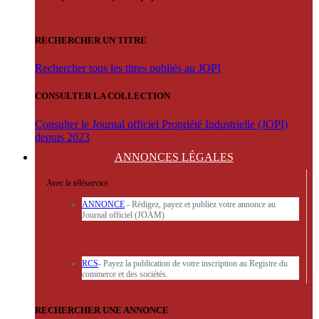
RECHERCHER UN TITRE
Rechercher tous les titres publiés au JOPI
CONSULTER LA COLLECTION
Consulter le Journal officiel Propriété Industrielle (JOPI)
depuis 2023
ANNONCES
LÉGALES
Avec le téléservice
'ARERE
:
ANNONCE
- Rédigez, payez et publiez votre annonce au
Journal officiel (JOAM)
RCS
- Payez la publication de votre inscription au Registre du
commerce et des sociétés.
RECHERCHER UNE ANNONCE