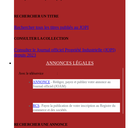
RECHERCHER UN TITRE
Rechercher tous les titres publiés au JOPI
CONSULTER LA COLLECTION
Consulter le Journal officiel Propriété Industrielle (JOPI)
depuis 2023
ANNONCES
LÉGALES
Avec le téléservice
'ARERE
:
ANNONCE
- Rédigez, payez et publiez votre annonce au
Journal officiel (JOAM)
RCS
- Payez la publication de votre inscription au Registre du
commerce et des sociétés.
RECHERCHER UNE ANNONCE