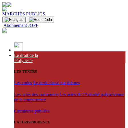
MARCHÉS PUBLICS
Abonnement JOPF
Le droit de la
Polynésie
LES TEXTES
Les codes
Le droit classé par thèmes
Les actes des communes
Les actes de l'Autorité polynésienne
de la concurrence
Circulaires publiées
LA JURISPRUDENCE