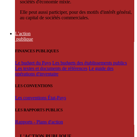
sociétés d'économie mixte.
Elle peut aussi participer, pour des motifs d'intérêt général,
au capital de sociétés commerciales.
L'action
publique
FINANCES PUBLIQUES
Le budget du Pays
Les budgets des établissements publics
Les textes et documents de références
Le guide des
opérations d'inventaire
LES CONVENTIONS
Les conventions État-Pays
LES RAPPORTS PUBLICS
Rapports - Plans d'action
L'ACTION PUBLIQUE