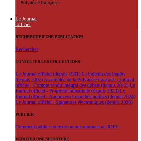
Polynésie française.
Le Journal
officiel
RECHERCHER UNE PUBLICATION
Rechercher
CONSULTER LES COLLECTIONS
Le Journal officiel (depuis 1901)
Le bulletin des impôts
(depuis 2007)
Assemblée de la Polynésie française - Journal
officiel - Compte-rendu intégral des débats (depuis 2012)
Le
Journal officiel - Propriété industrielle (depuis 2023)
Le
Journal officiel - Annonces et marchés publics (depuis 2024)
Le Journal officiel - Signatures électroniques (depuis 2026)
PUBLIER
Comment publier un texte ou une annonce au JOPF
VÉRIFIER UNE SIGNATURE