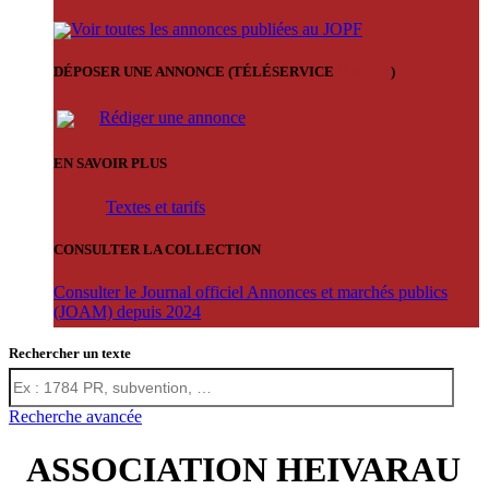
Voir toutes les annonces publiées au JOPF
DÉPOSER UNE ANNONCE (TÉLÉSERVICE
'ARERE
)
Rédiger une annonce
EN SAVOIR PLUS
Textes et tarifs
CONSULTER LA COLLECTION
Consulter le Journal officiel Annonces et marchés publics
(JOAM) depuis 2024
Rechercher un texte
Recherche avancée
ASSOCIATION HEIVARAU