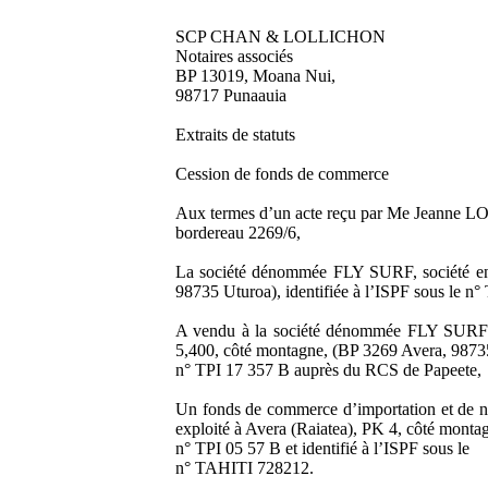
SCP CHAN & LOLLICHON
Notaires associés
BP 13019, Moana Nui,
98717 Punaauia
Extraits de statuts
Cession de fonds de commerce
Aux termes d’un acte reçu par Me Jeanne LOLL
bordereau 2269/6,
La société dénommée FLY SURF, société en n
98735 Uturoa), identifiée à l’ISPF sous le 
A vendu à la société dénommée FLY SURF-MA
5,400, côté montagne, (BP 3269 Avera, 98735 
n° TPI 17 357 B auprès du RCS de Papeete,
Un fonds de commerce d’importation et de n
exploité à Avera (Raiatea), PK 4, côté montag
n° TPI 05 57 B et identifié à l’ISPF sous le
n° TAHITI 728212.