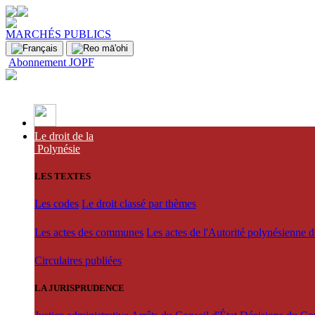
MARCHÉS PUBLICS
Abonnement JOPF
Le droit de la
Polynésie
LES TEXTES
Les codes
Le droit classé par thèmes
Les actes des communes
Les actes de l'Autorité polynésienne 
Circulaires publiées
LA JURISPRUDENCE