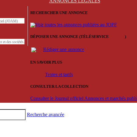
ANNONCES
LÉGALES
RECHERCHER UNE ANNONCE
iciel (JOAM)
Voir toutes les annonces publiées au JOPF
DÉPOSER UNE ANNONCE (TÉLÉSERVICE
'ARERE
)
e et des sociétés.
Rédiger une annonce
EN SAVOIR PLUS
Textes et tarifs
CONSULTER LA COLLECTION
Consulter le Journal officiel Annonces et marchés pub
Recherche avancée