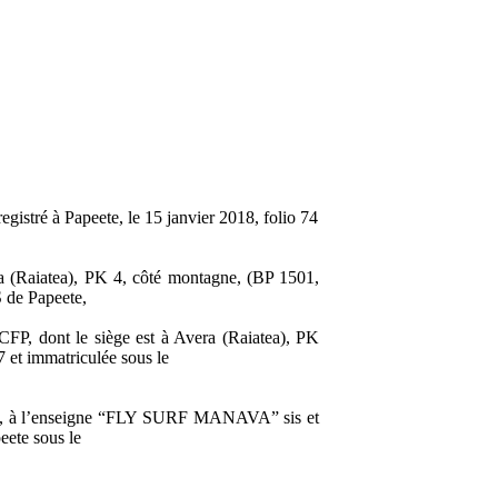
stré à Papeete, le 15 janvier 2018, folio 74
a (Raiatea), PK 4, côté montagne, (BP 1501,
 de Papeete,
P, dont le siège est à Avera (Raiatea), PK
 et immatriculée sous le
tion, à l’enseigne “FLY SURF MANAVA” sis et
eete sous le