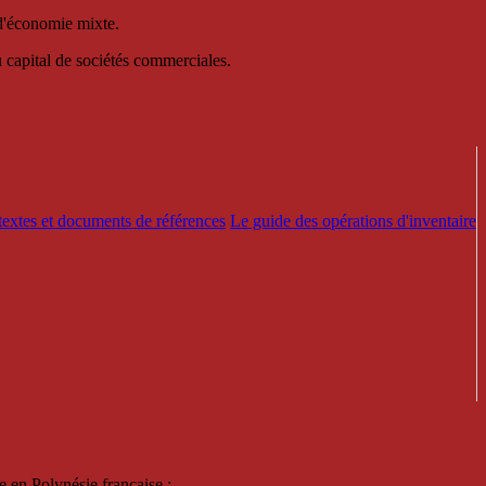
 d'économie mixte.
au capital de sociétés commerciales.
textes et documents de références
Le guide des opérations d'inventaire
e en Polynésie française :