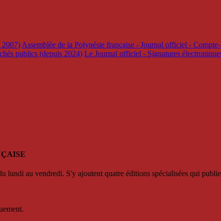
s 2007)
Assemblée de la Polynésie française - Journal officiel - Compte-
rchés publics (depuis 2024)
Le Journal officiel - Signatures électroniqu
NÇAISE
u lundi au vendredi. S'y ajoutent quatre éditions spécialisées qui publie
quement.