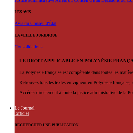
Justice administrative
Arrêts du Conseil d'État
Décisions du Con
LES AVIS
Avis du Conseil d'État
LA VEILLE JURIDIQUE
Consolidations
LE DROIT APPLICABLE EN POLYNÉSIE FRANÇA
La Polynésie française est compétente dans toutes les matièr
Retrouvez tous les textes en vigueur en Polynésie française, 
Accéder directement à toute la justice administrative de la Po
Le Journal
officiel
RECHERCHER UNE PUBLICATION