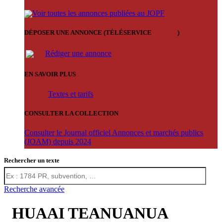
Voir toutes les annonces publiées au JOPF
DÉPOSER UNE ANNONCE (TÉLÉSERVICE
'ARERE
)
Rédiger une annonce
EN SAVOIR PLUS
Textes et tarifs
CONSULTER LA COLLECTION
Consulter le Journal officiel Annonces et marchés publics
(JOAM) depuis 2024
Rechercher un texte
Recherche avancée
HUAAI TEANUANUA