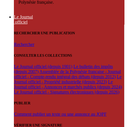
Polynésie française.
Le Journal
officiel
RECHERCHER UNE PUBLICATION
Rechercher
CONSULTER LES COLLECTIONS
Le Journal officiel (depuis 1901)
Le bulletin des impôts
(depuis 2007)
Assemblée de la Polynésie française - Journal
officiel - Compte-rendu intégral des débats (depuis 2012)
Le
Journal officiel - Propriété industrielle (depuis 2023)
Le
Journal officiel - Annonces et marchés publics (depuis 2024)
Le Journal officiel - Signatures électroniques (depuis 2026)
PUBLIER
Comment publier un texte ou une annonce au JOPF
VÉRIFIER UNE SIGNATURE