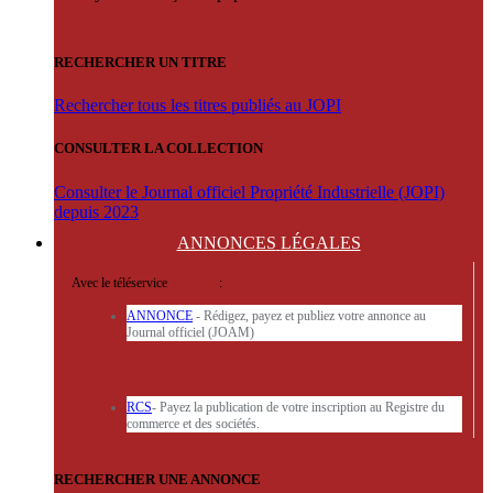
RECHERCHER UN TITRE
Rechercher tous les titres publiés au JOPI
CONSULTER LA COLLECTION
Consulter le Journal officiel Propriété Industrielle (JOPI)
depuis 2023
ANNONCES
LÉGALES
Avec le téléservice
'ARERE
:
ANNONCE
- Rédigez, payez et publiez votre annonce au
Journal officiel (JOAM)
RCS
- Payez la publication de votre inscription au Registre du
commerce et des sociétés.
RECHERCHER UNE ANNONCE