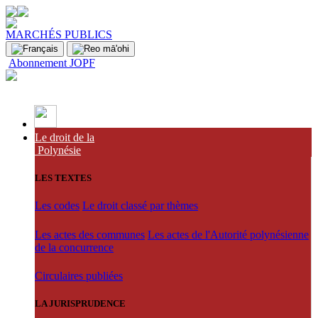
MARCHÉS PUBLICS
Abonnement JOPF
Le droit de la
Polynésie
LES TEXTES
Les codes
Le droit classé par thèmes
Les actes des communes
Les actes de l'Autorité polynésienne
de la concurrence
Circulaires publiées
LA JURISPRUDENCE