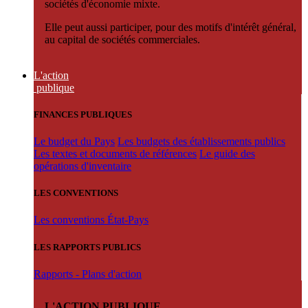
sociétés d'économie mixte.
Elle peut aussi participer, pour des motifs d'intérêt général,
au capital de sociétés commerciales.
L'action
publique
FINANCES PUBLIQUES
Le budget du Pays
Les budgets des établissements publics
Les textes et documents de références
Le guide des
opérations d'inventaire
LES CONVENTIONS
Les conventions État-Pays
LES RAPPORTS PUBLICS
Rapports - Plans d'action
L'ACTION PUBLIQUE