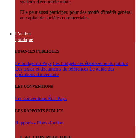
sociétés d'économie mixte.
Elle peut aussi participer, pour des motifs d'intérêt général,
au capital de sociétés commerciales.
L'action
publique
FINANCES PUBLIQUES
Le budget du Pays
Les budgets des établissements publics
Les textes et documents de références
Le guide des
opérations d'inventaire
LES CONVENTIONS
Les conventions État-Pays
LES RAPPORTS PUBLICS
Rapports - Plans d'action
L'ACTION PUBLIQUE