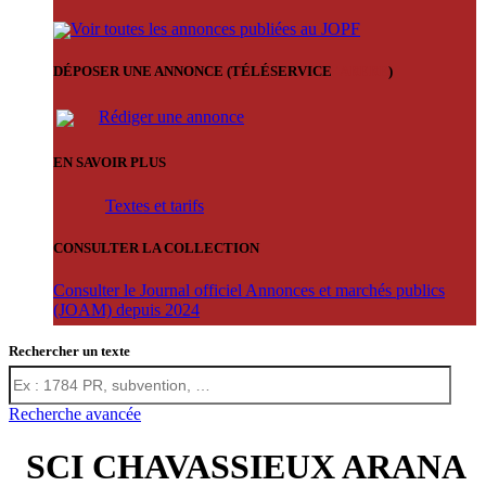
Voir toutes les annonces publiées au JOPF
DÉPOSER UNE ANNONCE (TÉLÉSERVICE
'ARERE
)
Rédiger une annonce
EN SAVOIR PLUS
Textes et tarifs
CONSULTER LA COLLECTION
Consulter le Journal officiel Annonces et marchés publics
(JOAM) depuis 2024
Rechercher un texte
Recherche avancée
SCI CHAVASSIEUX ARANA