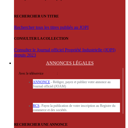
RECHERCHER UN TITRE
Rechercher tous les titres publiés au JOPI
CONSULTER LA COLLECTION
Consulter le Journal officiel Propriété Industrielle (JOPI)
depuis 2023
ANNONCES
LÉGALES
Avec le téléservice
'ARERE
:
ANNONCE
- Rédigez, payez et publiez votre annonce au
Journal officiel (JOAM)
RCS
- Payez la publication de votre inscription au Registre du
commerce et des sociétés.
RECHERCHER UNE ANNONCE