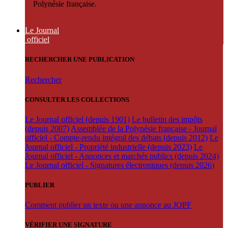
Polynésie française.
Le Journal
officiel
RECHERCHER UNE PUBLICATION
Rechercher
CONSULTER LES COLLECTIONS
Le Journal officiel (depuis 1901)
Le bulletin des impôts
(depuis 2007)
Assemblée de la Polynésie française - Journal
officiel - Compte-rendu intégral des débats (depuis 2012)
Le
Journal officiel - Propriété industrielle (depuis 2023)
Le
Journal officiel - Annonces et marchés publics (depuis 2024)
Le Journal officiel - Signatures électroniques (depuis 2026)
PUBLIER
Comment publier un texte ou une annonce au JOPF
VÉRIFIER UNE SIGNATURE