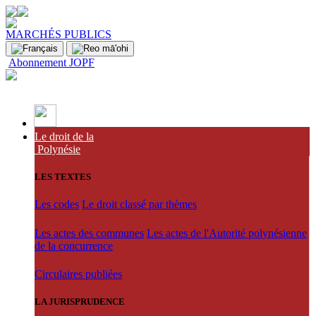
MARCHÉS PUBLICS
Abonnement JOPF
Le droit de la
Polynésie
LES TEXTES
Les codes
Le droit classé par thèmes
Les actes des communes
Les actes de l'Autorité polynésienne
de la concurrence
Circulaires publiées
LA JURISPRUDENCE