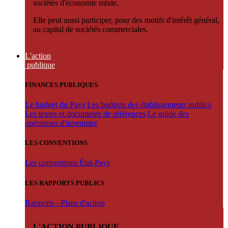
sociétés d'économie mixte.
Elle peut aussi participer, pour des motifs d'intérêt général,
au capital de sociétés commerciales.
L'action
publique
FINANCES PUBLIQUES
Le budget du Pays
Les budgets des établissements publics
Les textes et documents de références
Le guide des
opérations d'inventaire
LES CONVENTIONS
Les conventions État-Pays
LES RAPPORTS PUBLICS
Rapports - Plans d'action
L'ACTION PUBLIQUE