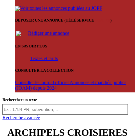
Voir toutes les annonces publiées au JOPF
DÉPOSER UNE ANNONCE (TÉLÉSERVICE
'ARERE
)
Rédiger une annonce
EN SAVOIR PLUS
Textes et tarifs
CONSULTER LA COLLECTION
Consulter le Journal officiel Annonces et marchés publics
(JOAM) depuis 2024
Rechercher un texte
Recherche avancée
ARCHIPELS CROISIERES