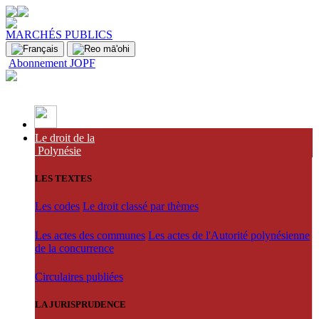
MARCHÉS PUBLICS
Abonnement JOPF
Le droit de la
Polynésie
LES TEXTES
Les codes
Le droit classé par thèmes
Les actes des communes
Les actes de l'Autorité polynésienne
de la concurrence
Circulaires publiées
LA JURISPRUDENCE