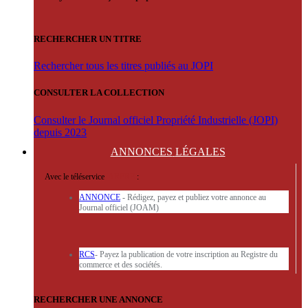
RECHERCHER UN TITRE
Rechercher tous les titres publiés au JOPI
CONSULTER LA COLLECTION
Consulter le Journal officiel Propriété Industrielle (JOPI)
depuis 2023
ANNONCES
LÉGALES
Avec le téléservice
'ARERE
:
ANNONCE
- Rédigez, payez et publiez votre annonce au
Journal officiel (JOAM)
RCS
- Payez la publication de votre inscription au Registre du
commerce et des sociétés.
RECHERCHER UNE ANNONCE