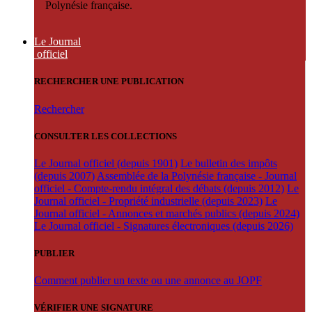
Polynésie française.
Le Journal
officiel
RECHERCHER UNE PUBLICATION
Rechercher
CONSULTER LES COLLECTIONS
Le Journal officiel (depuis 1901)
Le bulletin des impôts
(depuis 2007)
Assemblée de la Polynésie française - Journal
officiel - Compte-rendu intégral des débats (depuis 2012)
Le
Journal officiel - Propriété industrielle (depuis 2023)
Le
Journal officiel - Annonces et marchés publics (depuis 2024)
Le Journal officiel - Signatures électroniques (depuis 2026)
PUBLIER
Comment publier un texte ou une annonce au JOPF
VÉRIFIER UNE SIGNATURE