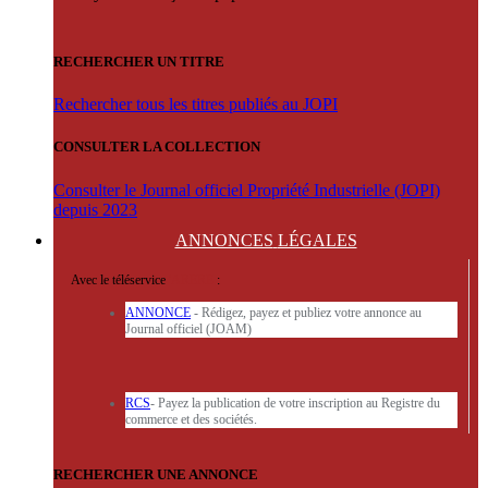
RECHERCHER UN TITRE
Rechercher tous les titres publiés au JOPI
CONSULTER LA COLLECTION
Consulter le Journal officiel Propriété Industrielle (JOPI)
depuis 2023
ANNONCES
LÉGALES
Avec le téléservice
'ARERE
:
ANNONCE
- Rédigez, payez et publiez votre annonce au
Journal officiel (JOAM)
RCS
- Payez la publication de votre inscription au Registre du
commerce et des sociétés.
RECHERCHER UNE ANNONCE