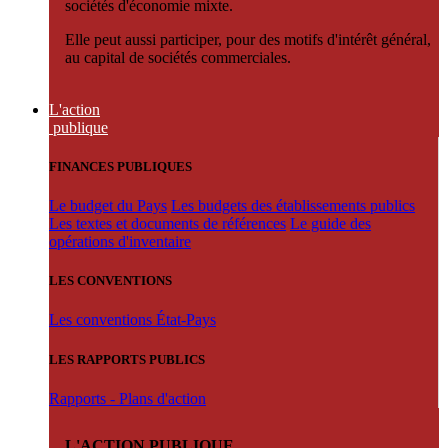
sociétés d'économie mixte.
Elle peut aussi participer, pour des motifs d'intérêt général,
au capital de sociétés commerciales.
L'action
publique
FINANCES PUBLIQUES
Le budget du Pays
Les budgets des établissements publics
Les textes et documents de références
Le guide des
opérations d'inventaire
LES CONVENTIONS
Les conventions État-Pays
LES RAPPORTS PUBLICS
Rapports - Plans d'action
L'ACTION PUBLIQUE