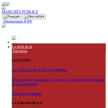
MARCHÉS PUBLICS
Abonnement JOPF
Le droit de la
Polynésie
LES TEXTES
Les codes
Le droit classé par thèmes
Les actes des communes
Les actes de l'Autorité polynésienne
de la concurrence
Circulaires publiées
LA JURISPRUDENCE