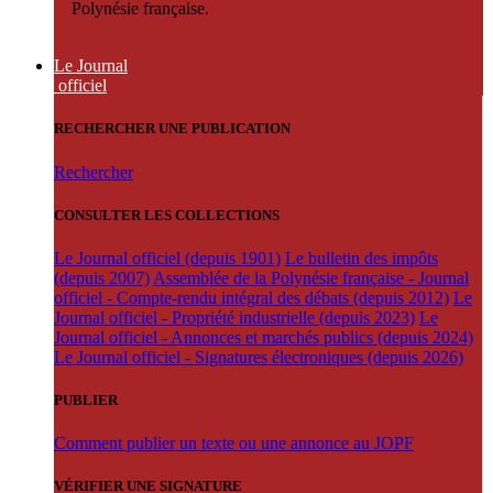
Polynésie française.
Le Journal
officiel
RECHERCHER UNE PUBLICATION
Rechercher
CONSULTER LES COLLECTIONS
Le Journal officiel (depuis 1901)
Le bulletin des impôts
(depuis 2007)
Assemblée de la Polynésie française - Journal
officiel - Compte-rendu intégral des débats (depuis 2012)
Le
Journal officiel - Propriété industrielle (depuis 2023)
Le
Journal officiel - Annonces et marchés publics (depuis 2024)
Le Journal officiel - Signatures électroniques (depuis 2026)
PUBLIER
Comment publier un texte ou une annonce au JOPF
VÉRIFIER UNE SIGNATURE