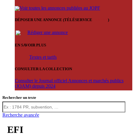
Voir toutes les annonces publiées au JOPF
DÉPOSER UNE ANNONCE (TÉLÉSERVICE
'ARERE
)
Rédiger une annonce
EN SAVOIR PLUS
Textes et tarifs
CONSULTER LA COLLECTION
Consulter le Journal officiel Annonces et marchés publics
(JOAM) depuis 2024
Rechercher un texte
Recherche avancée
EFI