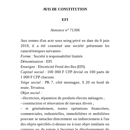
AVIS DE CONSTITUTION
EFI
Annonce n° 71306
Aux termes d'un acte sous seing privé en date du 6 juin
2019, il a été constitué une société présentant les
caractéristiques suivantes :
Forme :
Société à responsabilité limitée.
Dénomination :
EFI
.
Enseigne :
Electricité Froid des Iles (EFI).
Capital social :
100 000 F CFP divisé en 100 parts de
1 000 F CFP chacune.
Siège social :
PK 7, côté montagne, S 20 en bord de
route, Tevaitoa.
Objet social :
- électricien, réparation de produits électro ménagers ;
- construction et rénovation de travaux divers ;
- et généralement, toutes opérations financières,
commerciales, industrielles, immobilières et mobilières
pouvant se rattacher directement ou indirectement à l'un
des objets spécifiés ci-dessus ou à tout objet similaire ou
connexe ou de nature à favoriser le développement du