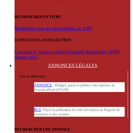
RECHERCHER UN TITRE
Rechercher tous les titres publiés au JOPI
CONSULTER LA COLLECTION
Consulter le Journal officiel Propriété Industrielle (JOPI)
depuis 2023
ANNONCES
LÉGALES
Avec le téléservice
'ARERE
:
ANNONCE
- Rédigez, payez et publiez votre annonce au
Journal officiel (JOAM)
RCS
- Payez la publication de votre inscription au Registre du
commerce et des sociétés.
RECHERCHER UNE ANNONCE