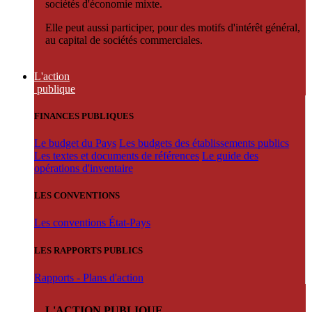
sociétés d'économie mixte.
Elle peut aussi participer, pour des motifs d'intérêt général,
au capital de sociétés commerciales.
L'action
publique
FINANCES PUBLIQUES
Le budget du Pays
Les budgets des établissements publics
Les textes et documents de références
Le guide des
opérations d'inventaire
LES CONVENTIONS
Les conventions État-Pays
LES RAPPORTS PUBLICS
Rapports - Plans d'action
L'ACTION PUBLIQUE