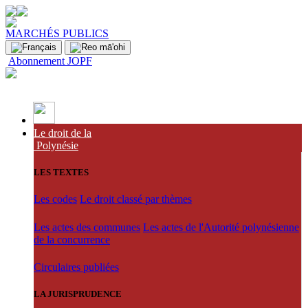
MARCHÉS PUBLICS
Abonnement JOPF
Le droit de la
Polynésie
LES TEXTES
Les codes
Le droit classé par thèmes
Les actes des communes
Les actes de l'Autorité polynésienne
de la concurrence
Circulaires publiées
LA JURISPRUDENCE