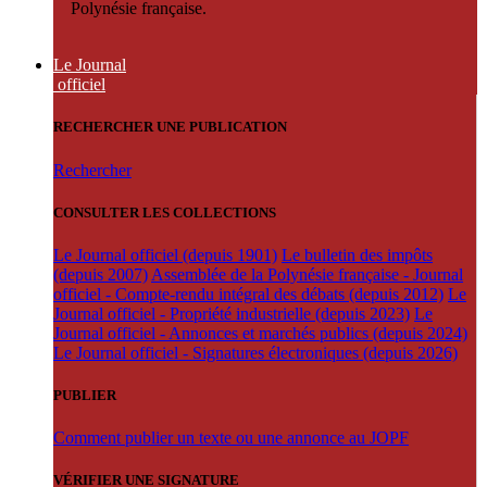
Polynésie française.
Le Journal
officiel
RECHERCHER UNE PUBLICATION
Rechercher
CONSULTER LES COLLECTIONS
Le Journal officiel (depuis 1901)
Le bulletin des impôts
(depuis 2007)
Assemblée de la Polynésie française - Journal
officiel - Compte-rendu intégral des débats (depuis 2012)
Le
Journal officiel - Propriété industrielle (depuis 2023)
Le
Journal officiel - Annonces et marchés publics (depuis 2024)
Le Journal officiel - Signatures électroniques (depuis 2026)
PUBLIER
Comment publier un texte ou une annonce au JOPF
VÉRIFIER UNE SIGNATURE