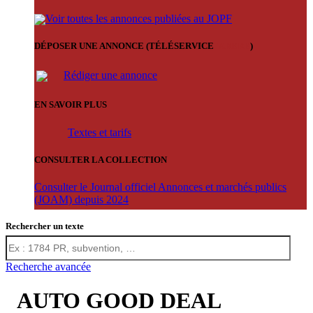
Voir toutes les annonces publiées au JOPF
DÉPOSER UNE ANNONCE (TÉLÉSERVICE
'ARERE
)
Rédiger une annonce
EN SAVOIR PLUS
Textes et tarifs
CONSULTER LA COLLECTION
Consulter le Journal officiel Annonces et marchés publics
(JOAM) depuis 2024
Rechercher un texte
Recherche avancée
AUTO GOOD DEAL