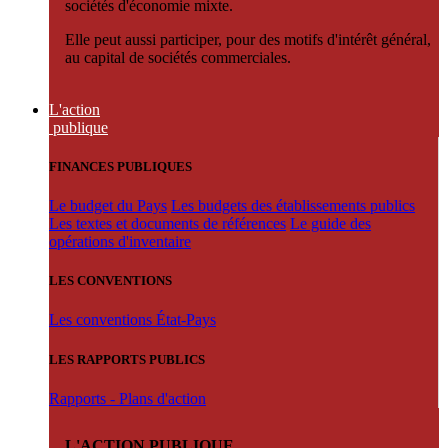
sociétés d'économie mixte.
Elle peut aussi participer, pour des motifs d'intérêt général,
au capital de sociétés commerciales.
L'action
publique
FINANCES PUBLIQUES
Le budget du Pays
Les budgets des établissements publics
Les textes et documents de références
Le guide des
opérations d'inventaire
LES CONVENTIONS
Les conventions État-Pays
LES RAPPORTS PUBLICS
Rapports - Plans d'action
L'ACTION PUBLIQUE