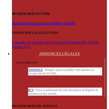
RECHERCHER UN TITRE
Rechercher tous les titres publiés au JOPI
CONSULTER LA COLLECTION
Consulter le Journal officiel Propriété Industrielle (JOPI)
depuis 2023
ANNONCES
LÉGALES
Avec le téléservice
'ARERE
:
ANNONCE
- Rédigez, payez et publiez votre annonce au
Journal officiel (JOAM)
RCS
- Payez la publication de votre inscription au Registre du
commerce et des sociétés.
RECHERCHER UNE ANNONCE