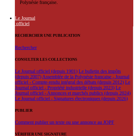
Polynésie française.
Le Journal
officiel
RECHERCHER UNE PUBLICATION
Rechercher
CONSULTER LES COLLECTIONS
Le Journal officiel (depuis 1901)
Le bulletin des impôts
(depuis 2007)
Assemblée de la Polynésie française - Journal
officiel - Compte-rendu intégral des débats (depuis 2012)
Le
Journal officiel - Propriété industrielle (depuis 2023)
Le
Journal officiel - Annonces et marchés publics (depuis 2024)
Le Journal officiel - Signatures électroniques (depuis 2026)
PUBLIER
Comment publier un texte ou une annonce au JOPF
VÉRIFIER UNE SIGNATURE