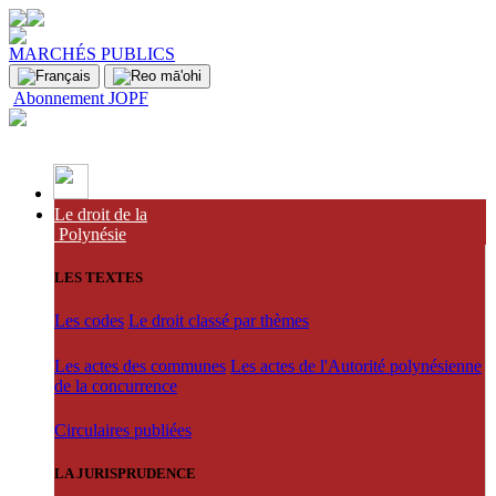
MARCHÉS PUBLICS
Abonnement JOPF
Le droit de la
Polynésie
LES TEXTES
Les codes
Le droit classé par thèmes
Les actes des communes
Les actes de l'Autorité polynésienne
de la concurrence
Circulaires publiées
LA JURISPRUDENCE