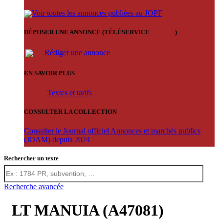
Voir toutes les annonces publiées au JOPF
DÉPOSER UNE ANNONCE (TÉLÉSERVICE
'ARERE
)
Rédiger une annonce
EN SAVOIR PLUS
Textes et tarifs
CONSULTER LA COLLECTION
Consulter le Journal officiel Annonces et marchés publics
(JOAM) depuis 2024
Rechercher un texte
Recherche avancée
LT MANUIA (A47081)