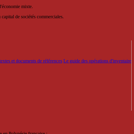
 d'économie mixte.
au capital de sociétés commerciales.
textes et documents de références
Le guide des opérations d'inventaire
e en Polynésie française :