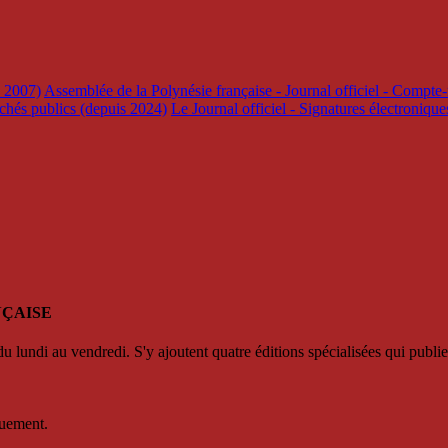
s 2007)
Assemblée de la Polynésie française - Journal officiel - Compte-
rchés publics (depuis 2024)
Le Journal officiel - Signatures électroniqu
NÇAISE
u lundi au vendredi. S'y ajoutent quatre éditions spécialisées qui publie
quement.