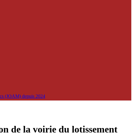
lics (JOAM) depuis 2024
e la voirie du lotissement