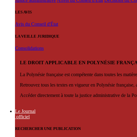
Justice administrative
Arrêts du Conseil d'État
Décisions du Con
LES AVIS
Avis du Conseil d'État
LA VEILLE JURIDIQUE
Consolidations
LE DROIT APPLICABLE EN POLYNÉSIE FRANÇA
La Polynésie française est compétente dans toutes les matièr
Retrouvez tous les textes en vigueur en Polynésie française, 
Accéder directement à toute la justice administrative de la Po
Le Journal
officiel
RECHERCHER UNE PUBLICATION