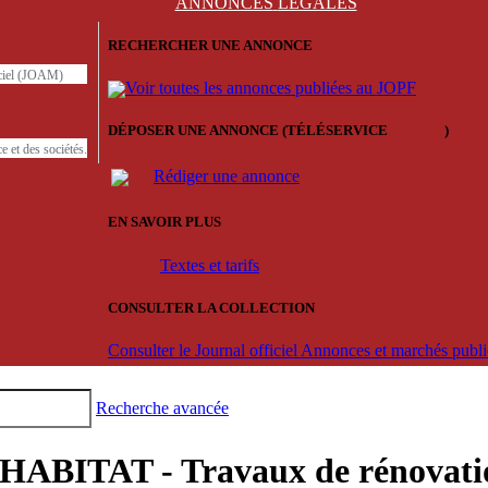
ANNONCES
LÉGALES
RECHERCHER UNE ANNONCE
iciel (JOAM)
Voir toutes les annonces publiées au JOPF
DÉPOSER UNE ANNONCE (TÉLÉSERVICE
'ARERE
)
e et des sociétés.
Rédiger une annonce
EN SAVOIR PLUS
Textes et tarifs
CONSULTER LA COLLECTION
Consulter le Journal officiel Annonces et marchés pub
Recherche avancée
TAT - Travaux de rénovation d