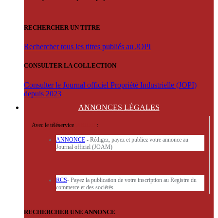
RECHERCHER UN TITRE
Rechercher tous les titres publiés au JOPI
CONSULTER LA COLLECTION
Consulter le Journal officiel Propriété Industrielle (JOPI)
depuis 2023
ANNONCES
LÉGALES
Avec le téléservice
'ARERE
:
ANNONCE
- Rédigez, payez et publiez votre annonce au
Journal officiel (JOAM)
RCS
- Payez la publication de votre inscription au Registre du
commerce et des sociétés.
RECHERCHER UNE ANNONCE