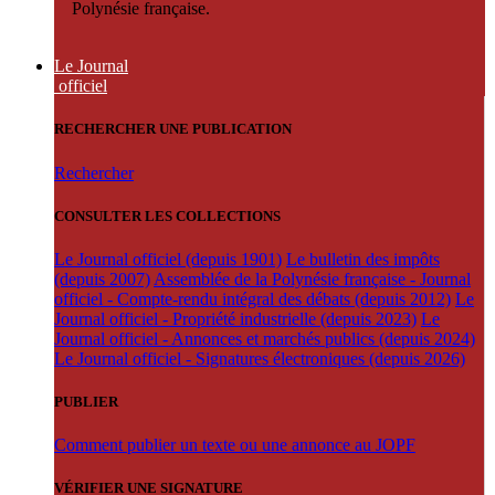
Polynésie française.
Le Journal
officiel
RECHERCHER UNE PUBLICATION
Rechercher
CONSULTER LES COLLECTIONS
Le Journal officiel (depuis 1901)
Le bulletin des impôts
(depuis 2007)
Assemblée de la Polynésie française - Journal
officiel - Compte-rendu intégral des débats (depuis 2012)
Le
Journal officiel - Propriété industrielle (depuis 2023)
Le
Journal officiel - Annonces et marchés publics (depuis 2024)
Le Journal officiel - Signatures électroniques (depuis 2026)
PUBLIER
Comment publier un texte ou une annonce au JOPF
VÉRIFIER UNE SIGNATURE