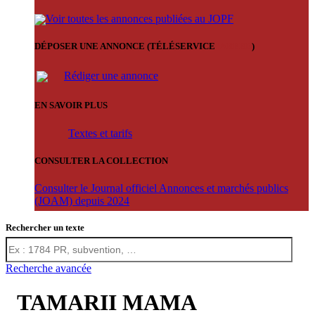
Voir toutes les annonces publiées au JOPF
DÉPOSER UNE ANNONCE (TÉLÉSERVICE
'ARERE
)
Rédiger une annonce
EN SAVOIR PLUS
Textes et tarifs
CONSULTER LA COLLECTION
Consulter le Journal officiel Annonces et marchés publics
(JOAM) depuis 2024
Rechercher un texte
Recherche avancée
TAMARII MAMA