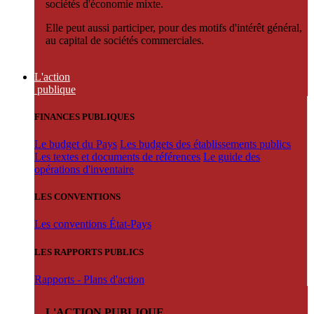
sociétés d'économie mixte.
Elle peut aussi participer, pour des motifs d'intérêt général,
au capital de sociétés commerciales.
L'action
publique
FINANCES PUBLIQUES
Le budget du Pays
Les budgets des établissements publics
Les textes et documents de références
Le guide des
opérations d'inventaire
LES CONVENTIONS
Les conventions État-Pays
LES RAPPORTS PUBLICS
Rapports - Plans d'action
L'ACTION PUBLIQUE