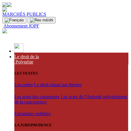
MARCHÉS PUBLICS
Abonnement JOPF
Le droit de la
Polynésie
LES TEXTES
Les codes
Le droit classé par thèmes
Les actes des communes
Les actes de l'Autorité polynésienne
de la concurrence
Circulaires publiées
LA JURISPRUDENCE