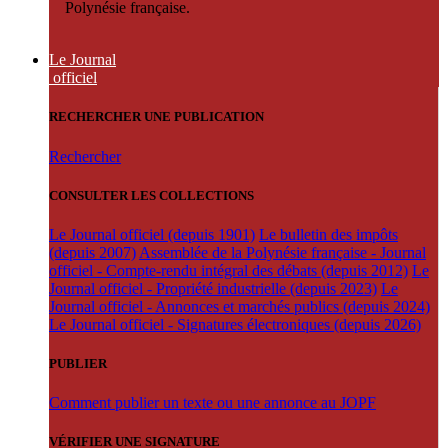
Polynésie française.
Le Journal
officiel
RECHERCHER UNE PUBLICATION
Rechercher
CONSULTER LES COLLECTIONS
Le Journal officiel (depuis 1901)
Le bulletin des impôts
(depuis 2007)
Assemblée de la Polynésie française - Journal
officiel - Compte-rendu intégral des débats (depuis 2012)
Le
Journal officiel - Propriété industrielle (depuis 2023)
Le
Journal officiel - Annonces et marchés publics (depuis 2024)
Le Journal officiel - Signatures électroniques (depuis 2026)
PUBLIER
Comment publier un texte ou une annonce au JOPF
VÉRIFIER UNE SIGNATURE