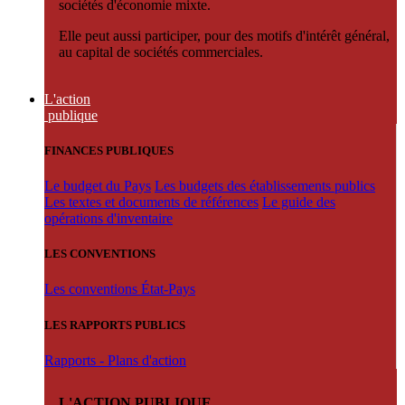
sociétés d'économie mixte.
Elle peut aussi participer, pour des motifs d'intérêt général,
au capital de sociétés commerciales.
L'action
publique
FINANCES PUBLIQUES
Le budget du Pays
Les budgets des établissements publics
Les textes et documents de références
Le guide des
opérations d'inventaire
LES CONVENTIONS
Les conventions État-Pays
LES RAPPORTS PUBLICS
Rapports - Plans d'action
L'ACTION PUBLIQUE