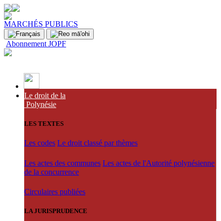
MARCHÉS PUBLICS
Abonnement JOPF
Le droit de la
Polynésie
LES TEXTES
Les codes
Le droit classé par thèmes
Les actes des communes
Les actes de l'Autorité polynésienne
de la concurrence
Circulaires publiées
LA JURISPRUDENCE