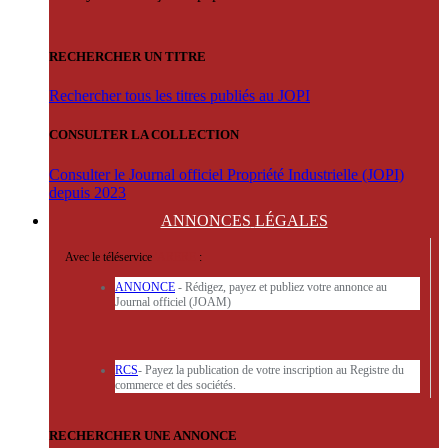
RECHERCHER UN TITRE
Rechercher tous les titres publiés au JOPI
CONSULTER LA COLLECTION
Consulter le Journal officiel Propriété Industrielle (JOPI)
depuis 2023
ANNONCES
LÉGALES
Avec le téléservice
'ARERE
:
ANNONCE
- Rédigez, payez et publiez votre annonce au
Journal officiel (JOAM)
RCS
- Payez la publication de votre inscription au Registre du
commerce et des sociétés.
RECHERCHER UNE ANNONCE