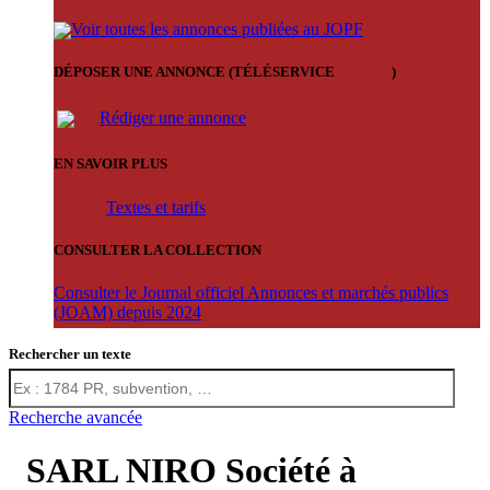
Voir toutes les annonces publiées au JOPF
DÉPOSER UNE ANNONCE (TÉLÉSERVICE
'ARERE
)
Rédiger une annonce
EN SAVOIR PLUS
Textes et tarifs
CONSULTER LA COLLECTION
Consulter le Journal officiel Annonces et marchés publics
(JOAM) depuis 2024
Rechercher un texte
Recherche avancée
SARL NIRO Société à