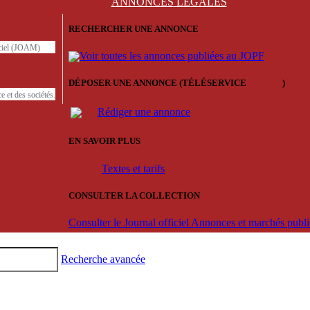
ANNONCES
LÉGALES
RECHERCHER UNE ANNONCE
iciel (JOAM)
Voir toutes les annonces publiées au JOPF
DÉPOSER UNE ANNONCE (TÉLÉSERVICE
'ARERE
)
e et des sociétés.
Rédiger une annonce
EN SAVOIR PLUS
Textes et tarifs
CONSULTER LA COLLECTION
Consulter le Journal officiel Annonces et marchés pub
Recherche avancée