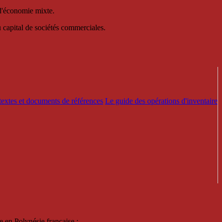
 d'économie mixte.
au capital de sociétés commerciales.
textes et documents de références
Le guide des opérations d'inventaire
e en Polynésie française :