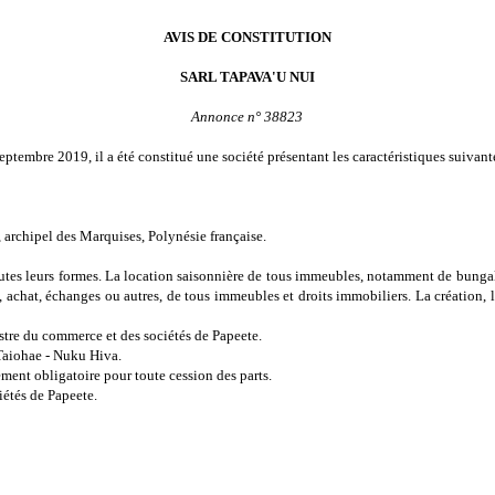
AVIS DE CONSTITUTION
SARL TAPAVA'U NUI
Annonce n° 38823
ptembre 2019, il a été constitué une société présentant les caractéristiques suivante
archipel des Marquises, Polynésie française.
 toutes leurs formes. La location saisonnière de tous immeubles, notamment de bung
, achat, échanges ou autres, de tous immeubles et droits immobiliers. La création, l'a
stre du commerce et des sociétés de Papeete.
aiohae - Nuku Hiva.
ément obligatoire pour toute cession des parts.
étés de Papeete.