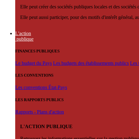
Elle peut créer des sociétés publiques locales et des sociétés
Elle peut aussi participer, pour des motifs d'intérêt général, 
L'action
publique
FINANCES PUBLIQUES
Le budget du Pays
Les budgets des établissements publics
Les 
LES CONVENTIONS
Les conventions État-Pays
LES RAPPORTS PUBLICS
Rapports - Plans d'action
L'ACTION PUBLIQUE
Retrouvez les informations essentielles sur la gestion publiqu