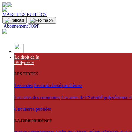
MARCHÉS PUBLICS
Abonnement JOPF
Le droit de la
Polynésie
LES TEXTES
Les codes
Le droit classé par thèmes
Les actes des communes
Les actes de l'Autorité polynésienne 
Circulaires publiées
LA JURISPRUDENCE