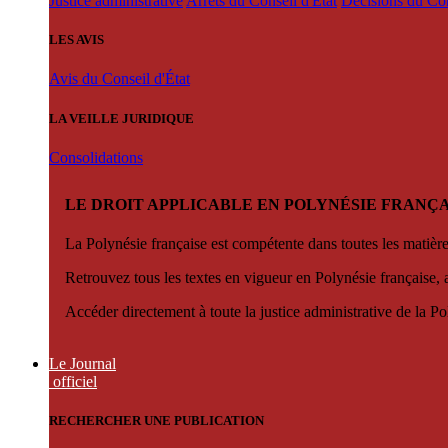
Justice administrative
Arrêts du Conseil d'État
Décisions du Con
LES AVIS
Avis du Conseil d'État
LA VEILLE JURIDIQUE
Consolidations
LE DROIT APPLICABLE EN POLYNÉSIE FRANÇA
La Polynésie française est compétente dans toutes les matièr
Retrouvez tous les textes en vigueur en Polynésie française, 
Accéder directement à toute la justice administrative de la Po
Le Journal
officiel
RECHERCHER UNE PUBLICATION