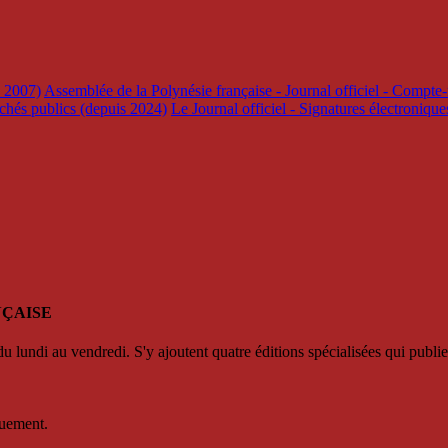
s 2007)
Assemblée de la Polynésie française - Journal officiel - Compte-
rchés publics (depuis 2024)
Le Journal officiel - Signatures électroniqu
NÇAISE
u lundi au vendredi. S'y ajoutent quatre éditions spécialisées qui publie
quement.