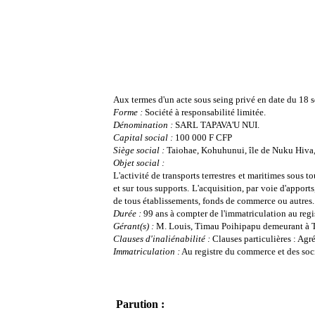
Aux termes d'un acte sous seing privé en date du 18 se
Forme :
Société à responsabilité limitée.
Dénomination :
SARL TAPAVA'U NUI
.
Capital social :
100 000 F CFP
Siège social :
Taiohae, Kohuhunui, île de Nuku Hiva, 
Objet social :
L'activité de transports terrestres et maritimes sous
et sur tous supports. L'acquisition, par voie d'apports
de tous établissements, fonds de commerce ou autres.
Durée :
99 ans à compter de l'immatriculation au regi
Gérant(s) :
M. Louis, Timau Poihipapu demeurant à T
Clauses d'inaliénabilité :
Clauses particulières : Agr
Immatriculation :
Au registre du commerce et des soci
Parution :