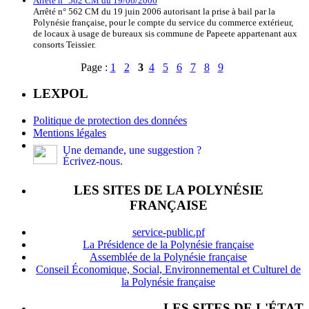
Arrêté n° 562 CM du 19/06/2006
Arrêté n° 562 CM du 19 juin 2006 autorisant la prise à bail par la
Polynésie française, pour le compte du service du commerce extérieur,
de locaux à usage de bureaux sis commune de Papeete appartenant aux
consorts Teissier.
Page :
1
2
3
4
5
6
7
8
9
LEXPOL
Politique de protection des données
Mentions légales
Une demande, une suggestion ?
Écrivez-nous.
LES SITES DE LA POLYNÉSIE
FRANÇAISE
service-public.pf
La Présidence de la Polynésie française
Assemblée de la Polynésie française
Conseil Économique, Social, Environnemental et Culturel de
la Polynésie française
LES SITES DE L'ÉTAT