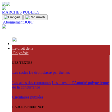
MARCHÉS PUBLICS
Abonnement JOPF
Le droit de la
Polynésie
LES TEXTES
Les codes
Le droit classé par thèmes
Les actes des communes
Les actes de l'Autorité polynésienne
de la concurrence
Circulaires publiées
LA JURISPRUDENCE