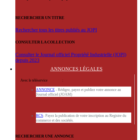
RECHERCHER UN TITRE
Rechercher tous les titres publiés au JOPI
CONSULTER LA COLLECTION
Consulter le Journal officiel Propriété Industrielle (JOPI)
depuis 2023
ANNONCES
LÉGALES
Avec le téléservice
'ARERE
:
ANNONCE
- Rédigez, payez et publiez votre annonce au
Journal officiel (JOAM)
RCS
- Payez la publication de votre inscription au Registre du
commerce et des sociétés.
RECHERCHER UNE ANNONCE