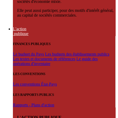
sociétés d'économie mixte.
Elle peut aussi participer, pour des motifs d'intérêt général,
au capital de sociétés commerciales.
L'action
publique
FINANCES PUBLIQUES
Le budget du Pays
Les budgets des établissements publics
Les textes et documents de références
Le guide des
opérations d'inventaire
LES CONVENTIONS
Les conventions État-Pays
LES RAPPORTS PUBLICS
Rapports - Plans d'action
L'ACTION PUBLIQUE