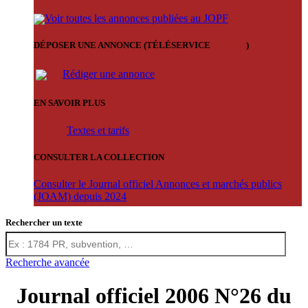
Voir toutes les annonces publiées au JOPF
DÉPOSER UNE ANNONCE (TÉLÉSERVICE
'ARERE
)
Rédiger une annonce
EN SAVOIR PLUS
Textes et tarifs
CONSULTER LA COLLECTION
Consulter le Journal officiel Annonces et marchés publics
(JOAM) depuis 2024
Rechercher un texte
Recherche avancée
Journal officiel 2006 N°26 du