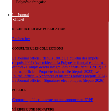
Polynésie française.
Le Journal
officiel
RECHERCHER UNE PUBLICATION
Rechercher
CONSULTER LES COLLECTIONS
Le Journal officiel (depuis 1901)
Le bulletin des impôts
(depuis 2007)
Assemblée de la Polynésie française - Journal
officiel - Compte-rendu intégral des débats (depuis 2012)
Le
Journal officiel - Propriété industrielle (depuis 2023)
Le
Journal officiel - Annonces et marchés publics (depuis 2024)
Le Journal officiel - Signatures électroniques (depuis 2026)
PUBLIER
Comment publier un texte ou une annonce au JOPF
VÉRIFIER UNE SIGNATURE