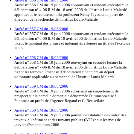
Arrêté n° 556 CM du 19/06/2006
Arrêté n° 556 CM du 19 juin 2006 approuvant et rendant exécutoire la
délibération n° 4-06 ILM du 18 avril 2006 de l'Institut Louis-Malardé
approuvant le recrutement du professeur Rémy Teyssou au poste de
directeur de la recherche de l'Institut Louis-Malardé
Arrêté n° 557 CM du 19/06/2006
Arrêté n° 557 CM du 19 juin 2006 approuvant et rendant exécutoire la
délibération n° 6-06 ILM du 18 avril 2006 de l'Institut Louis-Malardé
fixant le montant des primes et indemnités allouées au titre de l'exercice
2006
Arrêté n° 558 CM du 19/06/2006
Arrêté n° 558 CM du 19 juin 2006 renvoyant en seconde lecture la
délibération n° 7-06 ILM du 18 avril 2006 de l'Institut Louis-Malardé
fixant les termes du dispositif d'incitation financière au départ
volontaire applicable au personnel de l'Institut Louis-Malardé
Arrêté n° 559 CM du 19/06/2006
Arrêté n° 559 CM du 19 juin 2006 autorisant un empiétement de
prospect sur la parcelle domaniale dénommée Outumaoro sise à
Punaauia au profit de l'Agence Regaud et G. Beauvilain
Arrêté n° 560 CM du 19/06/2006
Arrêté n° 560 CM du 19 juin 2006 portant constatation des index des
travaux du bâtiment et des travaux publics (BTP) pour les mois de
janvier, février et mars 2006