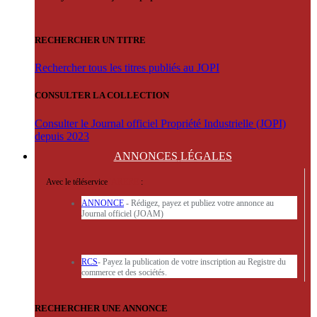
RECHERCHER UN TITRE
Rechercher tous les titres publiés au JOPI
CONSULTER LA COLLECTION
Consulter le Journal officiel Propriété Industrielle (JOPI)
depuis 2023
ANNONCES
LÉGALES
Avec le téléservice
'ARERE
:
ANNONCE
- Rédigez, payez et publiez votre annonce au
Journal officiel (JOAM)
RCS
- Payez la publication de votre inscription au Registre du
commerce et des sociétés.
RECHERCHER UNE ANNONCE