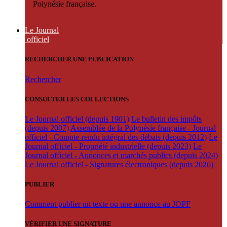
Polynésie française.
Le Journal
officiel
RECHERCHER UNE PUBLICATION
Rechercher
CONSULTER LES COLLECTIONS
Le Journal officiel (depuis 1901)
Le bulletin des impôts
(depuis 2007)
Assemblée de la Polynésie française - Journal
officiel - Compte-rendu intégral des débats (depuis 2012)
Le
Journal officiel - Propriété industrielle (depuis 2023)
Le
Journal officiel - Annonces et marchés publics (depuis 2024)
Le Journal officiel - Signatures électroniques (depuis 2026)
PUBLIER
Comment publier un texte ou une annonce au JOPF
VÉRIFIER UNE SIGNATURE