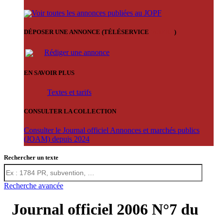
Voir toutes les annonces publiées au JOPF
DÉPOSER UNE ANNONCE (TÉLÉSERVICE
'ARERE
)
Rédiger une annonce
EN SAVOIR PLUS
Textes et tarifs
CONSULTER LA COLLECTION
Consulter le Journal officiel Annonces et marchés publics
(JOAM) depuis 2024
Rechercher un texte
Recherche avancée
Journal officiel 2006 N°7 du