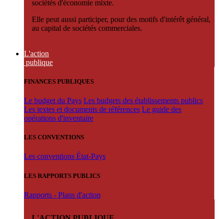
sociétés d'économie mixte.
Elle peut aussi participer, pour des motifs d'intérêt général,
au capital de sociétés commerciales.
L'action
publique
FINANCES PUBLIQUES
Le budget du Pays
Les budgets des établissements publics
Les textes et documents de références
Le guide des
opérations d'inventaire
LES CONVENTIONS
Les conventions État-Pays
LES RAPPORTS PUBLICS
Rapports - Plans d'action
L'ACTION PUBLIQUE