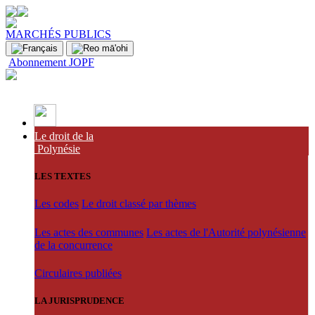
MARCHÉS PUBLICS
Abonnement JOPF
Le droit de la
Polynésie
LES TEXTES
Les codes
Le droit classé par thèmes
Les actes des communes
Les actes de l'Autorité polynésienne
de la concurrence
Circulaires publiées
LA JURISPRUDENCE