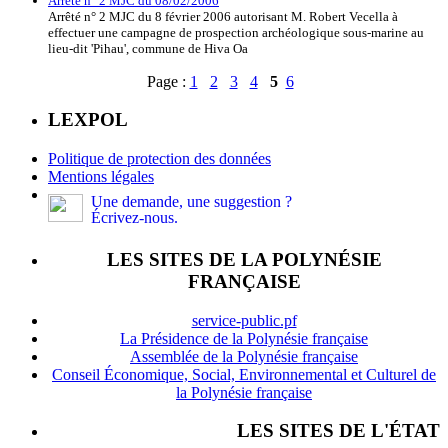
Arrêté n° 2 MJC du 08/02/2006
Arrêté n° 2 MJC du 8 février 2006 autorisant M. Robert Vecella à
effectuer une campagne de prospection archéologique sous-marine au
lieu-dit 'Pihau', commune de Hiva Oa
Page :
1
2
3
4
5
6
LEXPOL
Politique de protection des données
Mentions légales
Une demande, une suggestion ?
Écrivez-nous.
LES SITES DE LA POLYNÉSIE
FRANÇAISE
service-public.pf
La Présidence de la Polynésie française
Assemblée de la Polynésie française
Conseil Économique, Social, Environnemental et Culturel de
la Polynésie française
LES SITES DE L'ÉTAT