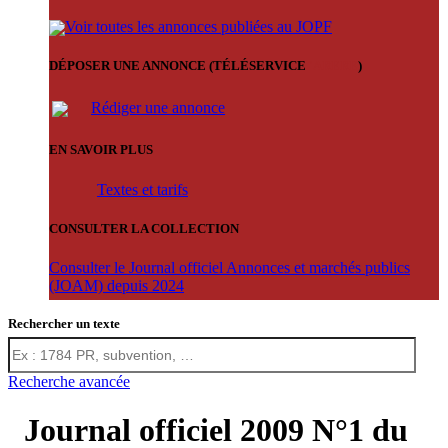
Voir toutes les annonces publiées au JOPF
DÉPOSER UNE ANNONCE (TÉLÉSERVICE
'ARERE
)
Rédiger une annonce
EN SAVOIR PLUS
Textes et tarifs
CONSULTER LA COLLECTION
Consulter le Journal officiel Annonces et marchés publics
(JOAM) depuis 2024
Rechercher un texte
Recherche avancée
Journal officiel 2009 N°1 du