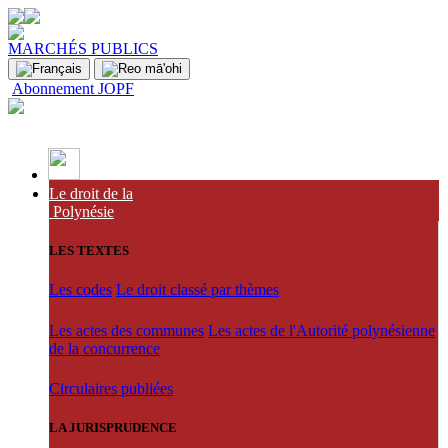
MARCHÉS PUBLICS
Abonnement JOPF
Le droit de la
Polynésie
LES TEXTES
Les codes
Le droit classé par thèmes
Les actes des communes
Les actes de l'Autorité polynésienne
de la concurrence
Circulaires publiées
LA JURISPRUDENCE