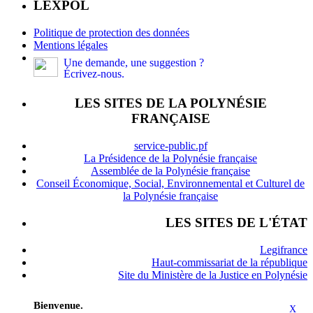
LEXPOL
Politique de protection des données
Mentions légales
Une demande, une suggestion ?
Écrivez-nous.
LES SITES DE LA POLYNÉSIE
FRANÇAISE
service-public.pf
La Présidence de la Polynésie française
Assemblée de la Polynésie française
Conseil Économique, Social, Environnemental et Culturel de
la Polynésie française
LES SITES DE L'ÉTAT
Legifrance
Haut-commissariat de la république
Site du Ministère de la Justice en Polynésie
Bienvenue.
X