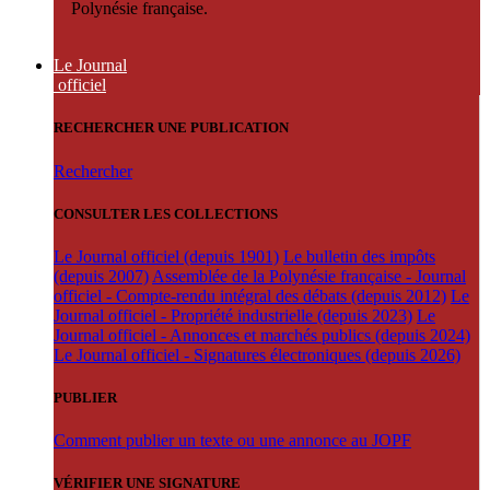
Polynésie française.
Le Journal
officiel
RECHERCHER UNE PUBLICATION
Rechercher
CONSULTER LES COLLECTIONS
Le Journal officiel (depuis 1901)
Le bulletin des impôts
(depuis 2007)
Assemblée de la Polynésie française - Journal
officiel - Compte-rendu intégral des débats (depuis 2012)
Le
Journal officiel - Propriété industrielle (depuis 2023)
Le
Journal officiel - Annonces et marchés publics (depuis 2024)
Le Journal officiel - Signatures électroniques (depuis 2026)
PUBLIER
Comment publier un texte ou une annonce au JOPF
VÉRIFIER UNE SIGNATURE