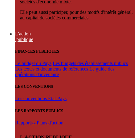
sociétés d'économie mixte.
Elle peut aussi participer, pour des motifs d'intérêt général,
au capital de sociétés commerciales.
L'action
publique
FINANCES PUBLIQUES
Le budget du Pays
Les budgets des établissements publics
Les textes et documents de références
Le guide des
opérations d'inventaire
LES CONVENTIONS
Les conventions État-Pays
LES RAPPORTS PUBLICS
Rapports - Plans d'action
L'ACTION PUBLIQUE