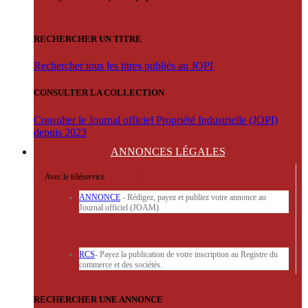
RECHERCHER UN TITRE
Rechercher tous les titres publiés au JOPI
CONSULTER LA COLLECTION
Consulter le Journal officiel Propriété Industrielle (JOPI)
depuis 2023
ANNONCES
LÉGALES
Avec le téléservice
'ARERE
:
ANNONCE
- Rédigez, payez et publiez votre annonce au
Journal officiel (JOAM)
RCS
- Payez la publication de votre inscription au Registre du
commerce et des sociétés.
RECHERCHER UNE ANNONCE