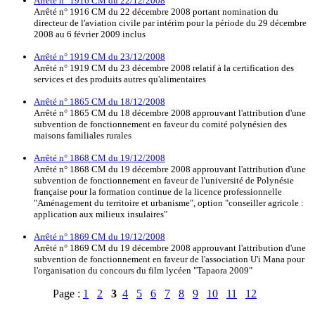
Arrêté n° 1916 CM du 22/12/2008
Arrêté n° 1916 CM du 22 décembre 2008 portant nomination du
directeur de l'aviation civile par intérim pour la période du 29 décembre
2008 au 6 février 2009 inclus
Arrêté n° 1919 CM du 23/12/2008
Arrêté n° 1919 CM du 23 décembre 2008 relatif à la certification des
services et des produits autres qu'alimentaires
Arrêté n° 1865 CM du 18/12/2008
Arrêté n° 1865 CM du 18 décembre 2008 approuvant l'attribution d'une
subvention de fonctionnement en faveur du comité polynésien des
maisons familiales rurales
Arrêté n° 1868 CM du 19/12/2008
Arrêté n° 1868 CM du 19 décembre 2008 approuvant l'attribution d'une
subvention de fonctionnement en faveur de l'université de Polynésie
française pour la formation continue de la licence professionnelle
"Aménagement du territoire et urbanisme", option "conseiller agricole :
application aux milieux insulaires"
Arrêté n° 1869 CM du 19/12/2008
Arrêté n° 1869 CM du 19 décembre 2008 approuvant l'attribution d'une
subvention de fonctionnement en faveur de l'association U'i Mana pour
l'organisation du concours du film lycéen "Tapaora 2009"
Page :
1
2
3
4
5
6
7
8
9
10
11
12