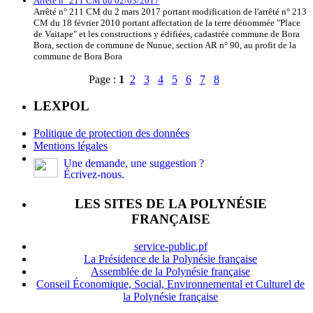
Arrêté n° 211 CM du 02/03/2017
Arrêté n° 211 CM du 2 mars 2017 portant modification de l'arrêté n° 213
CM du 18 février 2010 portant affectation de la terre dénommée "Place
de Vaitape" et les constructions y édifiées, cadastrée commune de Bora
Bora, section de commune de Nunue, section AR n° 90, au profit de la
commune de Bora Bora
Page :
1
2
3
4
5
6
7
8
LEXPOL
Politique de protection des données
Mentions légales
Une demande, une suggestion ?
Écrivez-nous.
LES SITES DE LA POLYNÉSIE
FRANÇAISE
service-public.pf
La Présidence de la Polynésie française
Assemblée de la Polynésie française
Conseil Économique, Social, Environnemental et Culturel de
la Polynésie française