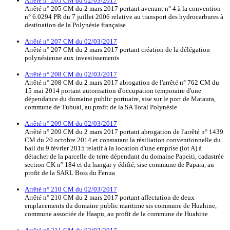
Arrêté n° 205 CM du 02/03/2017
Arrêté n° 205 CM du 2 mars 2017 portant avenant n° 4 à la convention
n° 6.0294 PR du 7 juillet 2006 relative au transport des hydrocarbures à
destination de la Polynésie française
Arrêté n° 207 CM du 02/03/2017
Arrêté n° 207 CM du 2 mars 2017 portant création de la délégation
polynésienne aux investissements
Arrêté n° 208 CM du 02/03/2017
Arrêté n° 208 CM du 2 mars 2017 abrogation de l'arrêté n° 762 CM du
15 mai 2014 portant autorisation d'occupation temporaire d'une
dépendance du domaine public portuaire, sise sur le port de Mataura,
commune de Tubuai, au profit de la SA Total Polynésie
Arrêté n° 209 CM du 02/03/2017
Arrêté n° 209 CM du 2 mars 2017 portant abrogation de l'arrêté n° 1439
CM du 20 octobre 2014 et constatant la résiliation conventionnelle du
bail du 9 février 2015 relatif à la location d'une emprise (lot A) à
détacher de la parcelle de terre dépendant du domaine Papeiti, cadastrée
section CK n° 184 et du hangar y édifié, sise commune de Papara, au
profit de la SARL Bois du Fenua
Arrêté n° 210 CM du 02/03/2017
Arrêté n° 210 CM du 2 mars 2017 portant affectation de deux
emplacements du domaine public maritime sis commune de Huahine,
commune associée de Haapu, au profit de la commune de Huahine