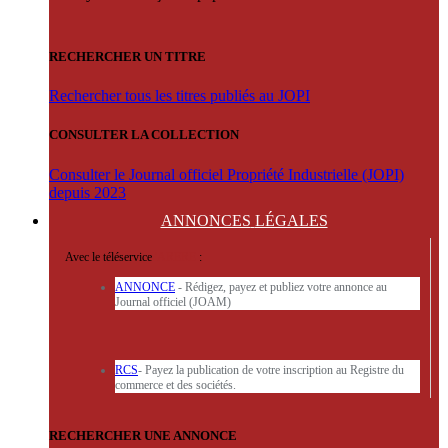
RECHERCHER UN TITRE
Rechercher tous les titres publiés au JOPI
CONSULTER LA COLLECTION
Consulter le Journal officiel Propriété Industrielle (JOPI)
depuis 2023
ANNONCES
LÉGALES
Avec le téléservice
'ARERE
:
ANNONCE
- Rédigez, payez et publiez votre annonce au
Journal officiel (JOAM)
RCS
- Payez la publication de votre inscription au Registre du
commerce et des sociétés.
RECHERCHER UNE ANNONCE