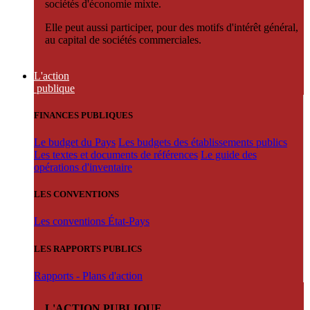
sociétés d'économie mixte.
Elle peut aussi participer, pour des motifs d'intérêt général,
au capital de sociétés commerciales.
L'action
publique
FINANCES PUBLIQUES
Le budget du Pays
Les budgets des établissements publics
Les textes et documents de références
Le guide des
opérations d'inventaire
LES CONVENTIONS
Les conventions État-Pays
LES RAPPORTS PUBLICS
Rapports - Plans d'action
L'ACTION PUBLIQUE