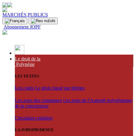
MARCHÉS PUBLICS
Abonnement JOPF
Le droit de la
Polynésie
LES TEXTES
Les codes
Le droit classé par thèmes
Les actes des communes
Les actes de l'Autorité polynésienne
de la concurrence
Circulaires publiées
LA JURISPRUDENCE