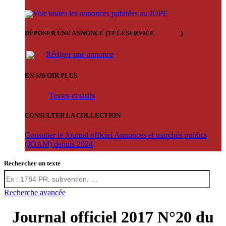
Voir toutes les annonces publiées au JOPF
DÉPOSER UNE ANNONCE (TÉLÉSERVICE
'ARERE
)
Rédiger une annonce
EN SAVOIR PLUS
Textes et tarifs
CONSULTER LA COLLECTION
Consulter le Journal officiel Annonces et marchés publics
(JOAM) depuis 2024
Rechercher un texte
Recherche avancée
Journal officiel 2017 N°20 du