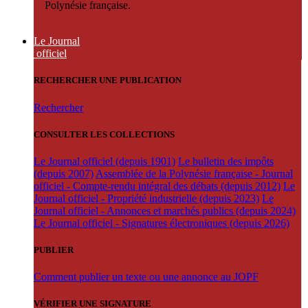
Polynésie française.
Le Journal
officiel
RECHERCHER UNE PUBLICATION
Rechercher
CONSULTER LES COLLECTIONS
Le Journal officiel (depuis 1901)
Le bulletin des impôts
(depuis 2007)
Assemblée de la Polynésie française - Journal
officiel - Compte-rendu intégral des débats (depuis 2012)
Le
Journal officiel - Propriété industrielle (depuis 2023)
Le
Journal officiel - Annonces et marchés publics (depuis 2024)
Le Journal officiel - Signatures électroniques (depuis 2026)
PUBLIER
Comment publier un texte ou une annonce au JOPF
VÉRIFIER UNE SIGNATURE