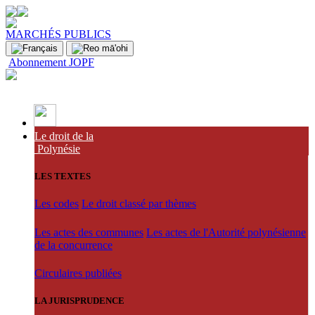
MARCHÉS PUBLICS
Abonnement JOPF
Le droit de la
Polynésie
LES TEXTES
Les codes
Le droit classé par thèmes
Les actes des communes
Les actes de l'Autorité polynésienne
de la concurrence
Circulaires publiées
LA JURISPRUDENCE