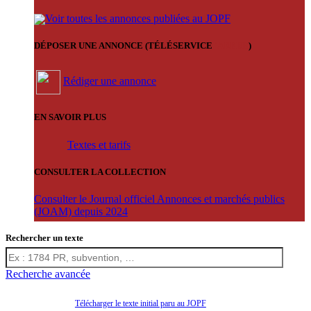
Voir toutes les annonces publiées au JOPF
DÉPOSER UNE ANNONCE (TÉLÉSERVICE
'ARERE
)
Rédiger une annonce
EN SAVOIR PLUS
Textes et tarifs
CONSULTER LA COLLECTION
Consulter le Journal officiel Annonces et marchés publics
(JOAM) depuis 2024
Rechercher un texte
Recherche avancée
Télécharger le texte initial paru au JOPF