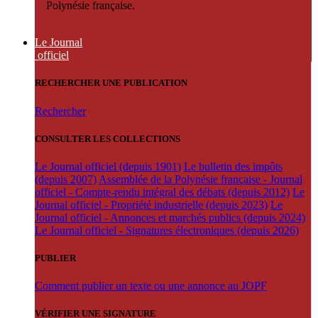
Polynésie française.
Le Journal
officiel
RECHERCHER UNE PUBLICATION
Rechercher
CONSULTER LES COLLECTIONS
Le Journal officiel (depuis 1901)
Le bulletin des impôts
(depuis 2007)
Assemblée de la Polynésie française - Journal
officiel - Compte-rendu intégral des débats (depuis 2012)
Le
Journal officiel - Propriété industrielle (depuis 2023)
Le
Journal officiel - Annonces et marchés publics (depuis 2024)
Le Journal officiel - Signatures électroniques (depuis 2026)
PUBLIER
Comment publier un texte ou une annonce au JOPF
VÉRIFIER UNE SIGNATURE