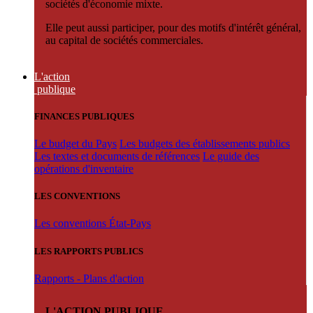
sociétés d'économie mixte.
Elle peut aussi participer, pour des motifs d'intérêt général,
au capital de sociétés commerciales.
L'action
publique
FINANCES PUBLIQUES
Le budget du Pays
Les budgets des établissements publics
Les textes et documents de références
Le guide des
opérations d'inventaire
LES CONVENTIONS
Les conventions État-Pays
LES RAPPORTS PUBLICS
Rapports - Plans d'action
L'ACTION PUBLIQUE