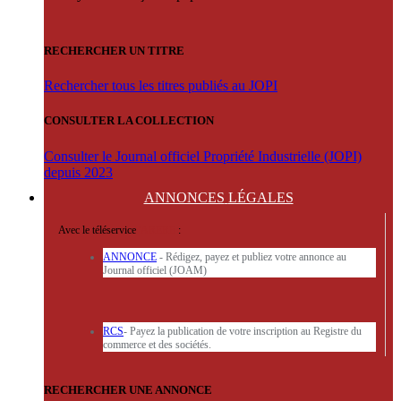
RECHERCHER UN TITRE
Rechercher tous les titres publiés au JOPI
CONSULTER LA COLLECTION
Consulter le Journal officiel Propriété Industrielle (JOPI)
depuis 2023
ANNONCES
LÉGALES
Avec le téléservice
'ARERE
:
ANNONCE
- Rédigez, payez et publiez votre annonce au
Journal officiel (JOAM)
RCS
- Payez la publication de votre inscription au Registre du
commerce et des sociétés.
RECHERCHER UNE ANNONCE