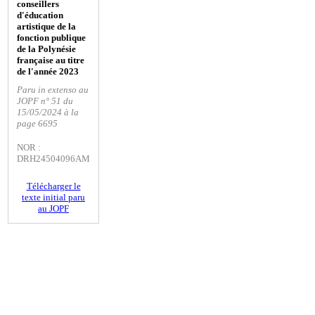
conseillers
d'éducation
artistique de la
fonction publique
de la Polynésie
française au titre
de l'année 2023
Paru in extenso au
JOPF n° 51 du
15/05/2024 à la
page 6695
NOR :
DRH24504096AM
Télécharger le
texte initial paru
au JOPF