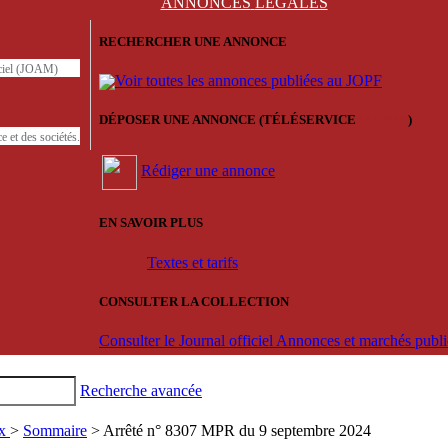
ANNONCES
LÉGALES
RECHERCHER UNE ANNONCE
iciel (JOAM)
Voir toutes les annonces publiées au JOPF
DÉPOSER UNE ANNONCE (TÉLÉSERVICE
'ARERE
)
e et des sociétés.
Rédiger une annonce
EN SAVOIR PLUS
Textes et tarifs
CONSULTER LA COLLECTION
Consulter le Journal officiel Annonces et marchés pub
Recherche avancée
ux
>
Sommaire
> Arrêté n° 8307 MPR du 9 septembre 2024