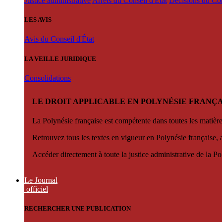
Justice administrative
Arrêts du Conseil d'État
Décisions du Con
LES AVIS
Avis du Conseil d'État
LA VEILLE JURIDIQUE
Consolidations
LE DROIT APPLICABLE EN POLYNÉSIE FRANÇA
La Polynésie française est compétente dans toutes les matièr
Retrouvez tous les textes en vigueur en Polynésie française, 
Accéder directement à toute la justice administrative de la Po
Le Journal
officiel
RECHERCHER UNE PUBLICATION