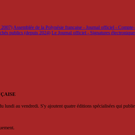
s 2007)
Assemblée de la Polynésie française - Journal officiel - Compte-
rchés publics (depuis 2024)
Le Journal officiel - Signatures électroniqu
NÇAISE
u lundi au vendredi. S'y ajoutent quatre éditions spécialisées qui publie
quement.