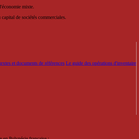
 d'économie mixte.
au capital de sociétés commerciales.
textes et documents de références
Le guide des opérations d'inventaire
e en Polynésie française :