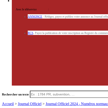
Avec le téléservice
'ARERE
:
ANNONCE
- Rédigez, payez et publiez votre annonce au Journal off
RCS
- Payez la publication de votre inscription au Registre du commerc
Rechercher un texte
Accueil
>
Journal Officiel
>
Journal Officiel 2024 - Numéros norma