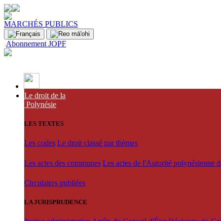
MARCHÉS PUBLICS
Abonnement JOPF
Le droit de la
Polynésie
LES TEXTES
Les codes
Le droit classé par thèmes
Les actes des communes
Les actes de l'Autorité polynésienne 
Circulaires publiées
LA JURISPRUDENCE