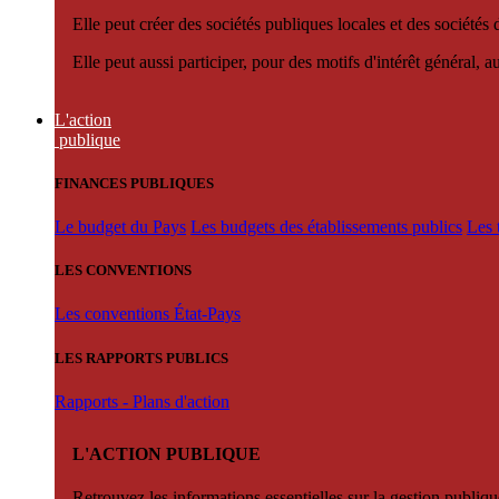
Elle peut créer des sociétés publiques locales et des sociétés
Elle peut aussi participer, pour des motifs d'intérêt général, 
L'action
publique
FINANCES PUBLIQUES
Le budget du Pays
Les budgets des établissements publics
Les 
LES CONVENTIONS
Les conventions État-Pays
LES RAPPORTS PUBLICS
Rapports - Plans d'action
L'ACTION PUBLIQUE
Retrouvez les informations essentielles sur la gestion publiqu