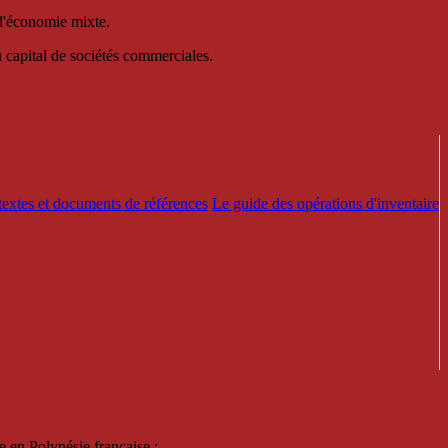
 d'économie mixte.
au capital de sociétés commerciales.
textes et documents de références
Le guide des opérations d'inventaire
e en Polynésie française :