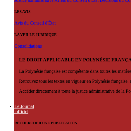
Justice administrative
Arrêts du Conseil d'État
Décisions du Con
LES AVIS
Avis du Conseil d'État
LA VEILLE JURIDIQUE
Consolidations
LE DROIT APPLICABLE EN POLYNÉSIE FRANÇA
La Polynésie française est compétente dans toutes les matièr
Retrouvez tous les textes en vigueur en Polynésie française, 
Accéder directement à toute la justice administrative de la Po
Le Journal
officiel
RECHERCHER UNE PUBLICATION