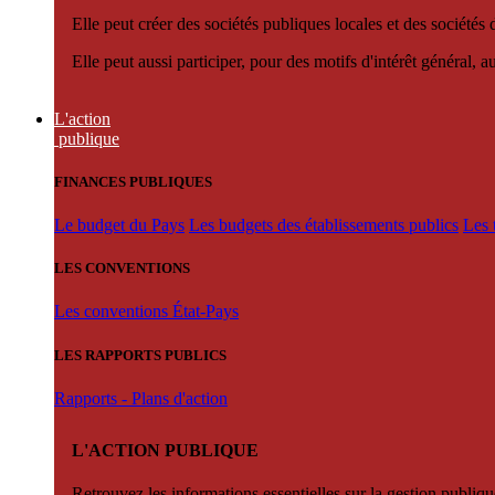
Elle peut créer des sociétés publiques locales et des sociétés
Elle peut aussi participer, pour des motifs d'intérêt général, 
L'action
publique
FINANCES PUBLIQUES
Le budget du Pays
Les budgets des établissements publics
Les 
LES CONVENTIONS
Les conventions État-Pays
LES RAPPORTS PUBLICS
Rapports - Plans d'action
L'ACTION PUBLIQUE
Retrouvez les informations essentielles sur la gestion publiqu