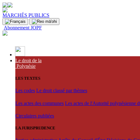
MARCHÉS PUBLICS
Abonnement JOPF
Le droit de la
Polynésie
LES TEXTES
Les codes
Le droit classé par thèmes
Les actes des communes
Les actes de l'Autorité polynésienne 
Circulaires publiées
LA JURISPRUDENCE