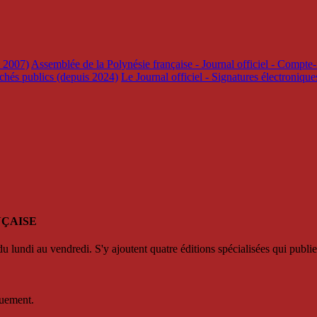
s 2007)
Assemblée de la Polynésie française - Journal officiel - Compte-
rchés publics (depuis 2024)
Le Journal officiel - Signatures électroniqu
NÇAISE
u lundi au vendredi. S'y ajoutent quatre éditions spécialisées qui publie
quement.