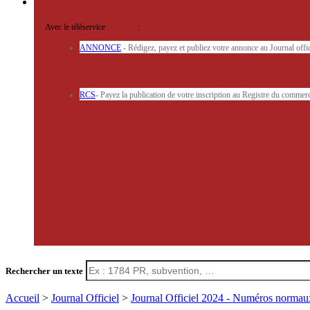
Avec le téléservice
'ARERE
:
ANNONCE
- Rédigez, payez et publiez votre annonce au Journal off
RCS
- Payez la publication de votre inscription au Registre du commerc
Rechercher un texte
Accueil
>
Journal Officiel
>
Journal Officiel 2024 - Numéros norma