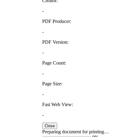
Creator:
-
PDF Producer:
-
PDF Version:
-
Page Count:
-
Page Size:
-
Fast Web View:
-
Close
Preparing document for printing…