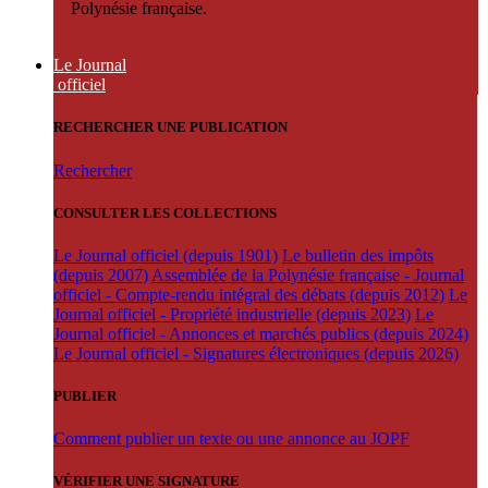
Polynésie française.
Le Journal
officiel
RECHERCHER UNE PUBLICATION
Rechercher
CONSULTER LES COLLECTIONS
Le Journal officiel (depuis 1901)
Le bulletin des impôts
(depuis 2007)
Assemblée de la Polynésie française - Journal
officiel - Compte-rendu intégral des débats (depuis 2012)
Le
Journal officiel - Propriété industrielle (depuis 2023)
Le
Journal officiel - Annonces et marchés publics (depuis 2024)
Le Journal officiel - Signatures électroniques (depuis 2026)
PUBLIER
Comment publier un texte ou une annonce au JOPF
VÉRIFIER UNE SIGNATURE