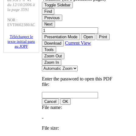
du 12/10/2006 à
Toggle Sidebar
la page 3591
Find
Previous
NOR :
Next
EVT0602380AC
Télécharger le
Presentation Mode
Open
Print
texte initial paru
Current View
Download
au JOPF
Tools
Zoom Out
Zoom In
Enter the password to open this PDF
file:
Cancel
OK
File name:
-
File size: