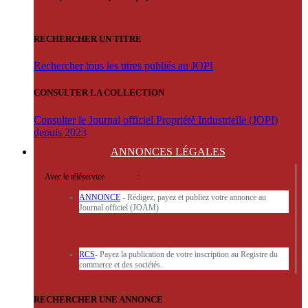
RECHERCHER UN TITRE
Rechercher tous les titres publiés au JOPI
CONSULTER LA COLLECTION
Consulter le Journal officiel Propriété Industrielle (JOPI)
depuis 2023
ANNONCES
LÉGALES
Avec le téléservice
'ARERE
:
ANNONCE
- Rédigez, payez et publiez votre annonce au
Journal officiel (JOAM)
RCS
- Payez la publication de votre inscription au Registre du
commerce et des sociétés.
RECHERCHER UNE ANNONCE