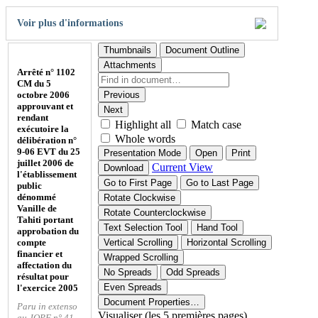
Voir plus d'informations
Thumbnails
Document Outline
Attachments
Arrêté n° 1102
CM du 5
octobre 2006
Previous
approuvant et
Next
rendant
Highlight all
Match case
exécutoire la
Whole words
délibération n°
9-06 EVT du 25
Presentation Mode
Open
Print
juillet 2006 de
Current View
Download
l'établissement
Go to First Page
Go to Last Page
public
dénommé
Rotate Clockwise
Vanille de
Rotate Counterclockwise
Tahiti portant
Text Selection Tool
Hand Tool
approbation du
compte
Vertical Scrolling
Horizontal Scrolling
financier et
Wrapped Scrolling
affectation du
No Spreads
Odd Spreads
résultat pour
Even Spreads
l'exercice 2005
Document Properties…
Paru in extenso
Visualiser (les 5 premières pages)
au JOPF n° 41