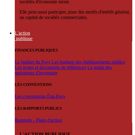
sociétés d'économie mixte.
Elle peut aussi participer, pour des motifs d'intérêt général,
au capital de sociétés commerciales.
L'action
publique
FINANCES PUBLIQUES
Le budget du Pays
Les budgets des établissements publics
Les textes et documents de références
Le guide des
opérations d'inventaire
LES CONVENTIONS
Les conventions État-Pays
LES RAPPORTS PUBLICS
Rapports - Plans d'action
L'ACTION PUBLIQUE