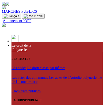
MARCHÉS PUBLICS
Abonnement JOPF
Le droit de la
Polynésie
LES TEXTES
Les codes
Le droit classé par thèmes
Les actes des communes
Les actes de l'Autorité polynésienne
de la concurrence
Circulaires publiées
LA JURISPRUDENCE