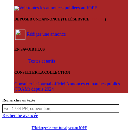
Voir toutes les annonces publiées au JOPF
DÉPOSER UNE ANNONCE (TÉLÉSERVICE
'ARERE
)
Rédiger une annonce
EN SAVOIR PLUS
Textes et tarifs
CONSULTER LA COLLECTION
Consulter le Journal officiel Annonces et marchés publics
(JOAM) depuis 2024
Rechercher un texte
Recherche avancée
Télécharger le texte initial paru au JOPF