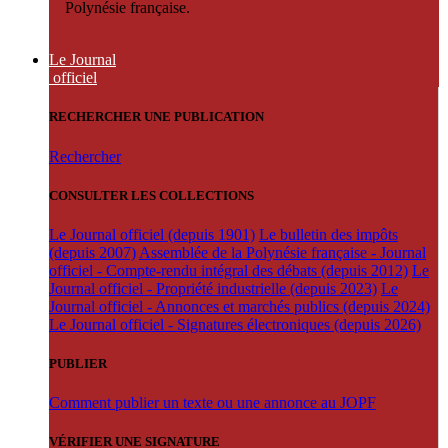
Polynésie française.
Le Journal
officiel
RECHERCHER UNE PUBLICATION
Rechercher
CONSULTER LES COLLECTIONS
Le Journal officiel (depuis 1901)
Le bulletin des impôts
(depuis 2007)
Assemblée de la Polynésie française - Journal
officiel - Compte-rendu intégral des débats (depuis 2012)
Le
Journal officiel - Propriété industrielle (depuis 2023)
Le
Journal officiel - Annonces et marchés publics (depuis 2024)
Le Journal officiel - Signatures électroniques (depuis 2026)
PUBLIER
Comment publier un texte ou une annonce au JOPF
VÉRIFIER UNE SIGNATURE