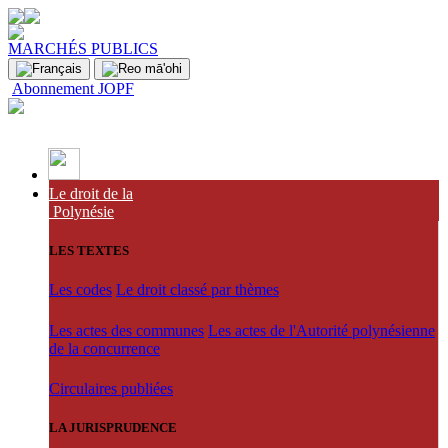
MARCHÉS PUBLICS
Abonnement JOPF
Le droit de la
Polynésie
LES TEXTES
Les codes
Le droit classé par thèmes
Les actes des communes
Les actes de l'Autorité polynésienne
de la concurrence
Circulaires publiées
LA JURISPRUDENCE