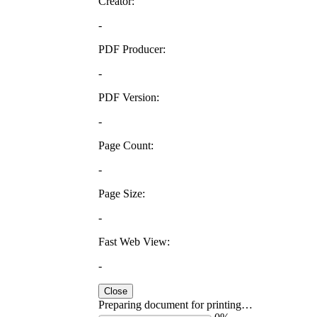
Creator:
-
PDF Producer:
-
PDF Version:
-
Page Count:
-
Page Size:
-
Fast Web View:
-
Close
Preparing document for printing…