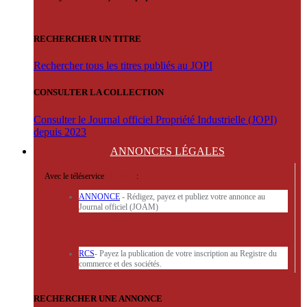
RECHERCHER UN TITRE
Rechercher tous les titres publiés au JOPI
CONSULTER LA COLLECTION
Consulter le Journal officiel Propriété Industrielle (JOPI)
depuis 2023
ANNONCES
LÉGALES
Avec le téléservice
'ARERE
:
ANNONCE
- Rédigez, payez et publiez votre annonce au
Journal officiel (JOAM)
RCS
- Payez la publication de votre inscription au Registre du
commerce et des sociétés.
RECHERCHER UNE ANNONCE