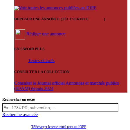
Voir toutes les annonces publiées au JOPF
DÉPOSER UNE ANNONCE (TÉLÉSERVICE
'ARERE
)
Rédiger une annonce
EN SAVOIR PLUS
Textes et tarifs
CONSULTER LA COLLECTION
Consulter le Journal officiel Annonces et marchés publics
(JOAM) depuis 2024
Rechercher un texte
Recherche avancée
Télécharger le texte initial paru au JOPF