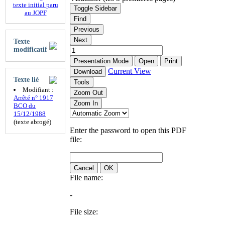
texte initial paru
Toggle Sidebar
au JOPF
Find
Previous
Next
Texte
modificatif
Presentation Mode
Open
Print
Current View
Download
Texte lié
Tools
Modifiant :
Zoom Out
Arrêté n° 1917
Zoom In
BCO du
15/12/1988
(texte abrogé)
Enter the password to open this PDF
file:
Cancel
OK
File name:
-
File size: