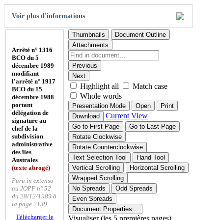
Voir plus d'informations
Thumbnails
Document Outline
Attachments
Arrêté n° 1316
BCO du 5
décembre 1989
Previous
modifiant
Next
l'arrêté n° 1917
Highlight all
Match case
BCO du 15
Whole words
décembre 1988
portant
Presentation Mode
Open
Print
délégation de
Current View
Download
signature au
Go to First Page
Go to Last Page
chef de la
subdivision
Rotate Clockwise
administrative
Rotate Counterclockwise
des îles
Text Selection Tool
Hand Tool
Australes
(texte abrogé)
Vertical Scrolling
Horizontal Scrolling
Wrapped Scrolling
Paru in extenso
au JOPF n° 52
No Spreads
Odd Spreads
du 28/12/1989 à
Even Spreads
la page 2139
Document Properties…
Télécharger le
Visualiser (les 5 premières pages)