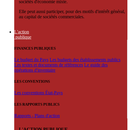
sociétés d'économie mixte.
Elle peut aussi participer, pour des motifs d'intérêt général,
au capital de sociétés commerciales.
L'action
publique
FINANCES PUBLIQUES
Le budget du Pays
Les budgets des établissements publics
Les textes et documents de références
Le guide des
opérations d'inventaire
LES CONVENTIONS
Les conventions État-Pays
LES RAPPORTS PUBLICS
Rapports - Plans d'action
L'ACTION PUBLIQUE