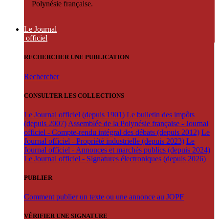
Polynésie française.
Le Journal
officiel
RECHERCHER UNE PUBLICATION
Rechercher
CONSULTER LES COLLECTIONS
Le Journal officiel (depuis 1901)
Le bulletin des impôts
(depuis 2007)
Assemblée de la Polynésie française - Journal
officiel - Compte-rendu intégral des débats (depuis 2012)
Le
Journal officiel - Propriété industrielle (depuis 2023)
Le
Journal officiel - Annonces et marchés publics (depuis 2024)
Le Journal officiel - Signatures électroniques (depuis 2026)
PUBLIER
Comment publier un texte ou une annonce au JOPF
VÉRIFIER UNE SIGNATURE