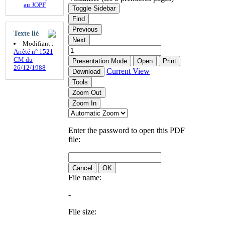
au JOPF
Toggle Sidebar
Find
Previous
Texte lié
Next
Modifiant :
Arrêté n° 1521
CM du
Presentation Mode
Open
Print
26/12/1988
Current View
Download
Tools
Zoom Out
Zoom In
Enter the password to open this PDF
file:
Cancel
OK
File name:
-
File size: