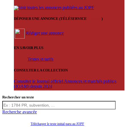
Voir toutes les annonces publiées au JOPF
DÉPOSER UNE ANNONCE (TÉLÉSERVICE
'ARERE
)
Rédiger une annonce
EN SAVOIR PLUS
Textes et tarifs
CONSULTER LA COLLECTION
Consulter le Journal officiel Annonces et marchés publics
(JOAM) depuis 2024
Rechercher un texte
Recherche avancée
Télécharger le texte initial paru au JOPF