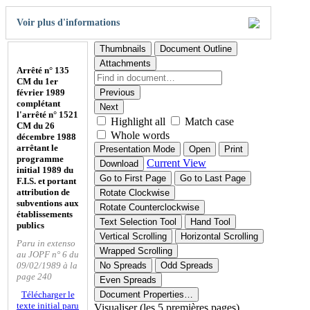
Voir plus d'informations
Thumbnails
Document Outline
Attachments
Arrêté n° 135
CM du 1er
février 1989
Previous
complétant
Next
l'arrêté n° 1521
Highlight all
Match case
CM du 26
Whole words
décembre 1988
arrêtant le
Presentation Mode
Open
Print
programme
Current View
Download
initial 1989 du
Go to First Page
Go to Last Page
F.I.S. et portant
attribution de
Rotate Clockwise
subventions aux
Rotate Counterclockwise
établissements
Text Selection Tool
Hand Tool
publics
Vertical Scrolling
Horizontal Scrolling
Paru in extenso
Wrapped Scrolling
au JOPF n° 6 du
09/02/1989 à la
No Spreads
Odd Spreads
page 240
Even Spreads
Télécharger le
Document Properties…
texte initial paru
Visualiser (les 5 premières pages)