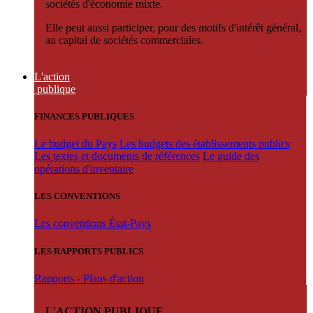
sociétés d'économie mixte.
Elle peut aussi participer, pour des motifs d'intérêt général,
au capital de sociétés commerciales.
L'action
publique
FINANCES PUBLIQUES
Le budget du Pays
Les budgets des établissements publics
Les textes et documents de références
Le guide des
opérations d'inventaire
LES CONVENTIONS
Les conventions État-Pays
LES RAPPORTS PUBLICS
Rapports - Plans d'action
L'ACTION PUBLIQUE