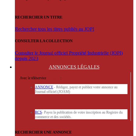
RECHERCHER UN TITRE
Rechercher tous les titres publiés au JOPI
CONSULTER LA COLLECTION
Consulter le Journal officiel Propriété Industrielle (JOPI)
depuis 2023
ANNONCES
LÉGALES
Avec le téléservice
'ARERE
:
ANNONCE
- Rédigez, payez et publiez votre annonce au
Journal officiel (JOAM)
RCS
- Payez la publication de votre inscription au Registre du
commerce et des sociétés.
RECHERCHER UNE ANNONCE