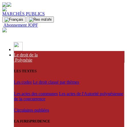
MARCHÉS PUBLICS
Abonnement JOPF
Le droit de la
Polynésie
LES TEXTES
Les codes
Le droit classé par thèmes
Les actes des communes
Les actes de l'Autorité polynésienne
de la concurrence
Circulaires publiées
LA JURISPRUDENCE